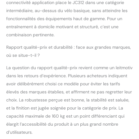
connectivité application place le JC312 dans une catégorie
à 100 %. Vous pouvez
intermédiaire, au-dessus du vélo basique, sans atteindre les
ajuster la résistance en
fonctionnalités des équipements haut de gamme. Pour un
fonction de l'intensité
de votre entraînement,
entraînement à domicile motivant et structuré, c’est une
convenant ainsi aussi
combinaison pertinente.
bien aux débutants
qu'aux avancés. La
Rapport qualité-prix et durabilité : face aux grandes marques,
résistance douce vous
où se situe-t-il ?
permet d'avoir une
sensation de conduite
La question du rapport qualité-prix revient comme un leitmotiv
agréable sur un sol plat
dans les retours d’expérience. Plusieurs acheteurs indiquent
et dans les zones
avoir délibérément choisi ce modèle pour éviter les tarifs
montagneuses,
renforçant ainsi votre
élevés des marques établies, et affirment ne pas regretter leur
fonction
choix. La robustesse perçue est bonne, la stabilité est saluée,
cardiovasculaire et
et la finition est jugée soignée pour la catégorie de prix. La
votre force musculaire.
capacité maximale de 160 kg est un point différenciant qui
Le frein d'urgence arrête
immédiatement le
élargit l’accessibilité du produit à un plus grand nombre
volant d'inertie et
d’utilisateurs.
assure la sécurité.