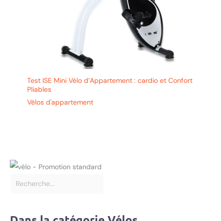
de fitness est adapté
aux utilisateurs d'une
taille comprise entre
142 cm et 195 cm.
Montage facile,
service de qualité
supérieure : WENOKER
Test ISE Mini Vélo d’Appartement : cardio et Confort
offre 2 ans de
Pliables
garantie. Le vélo
Vélos d'appartement
d'appartement est
livré pré-assemblé à
80 %, ce qui vous
permet de terminer le
montage en 20 à 30
minutes. Si vous avez
des problèmes
pendant la conduite,
veuillez nous
contacter. Nous vous
répondrons dans les
12 heures et vous
Dans la catégorie Vélos