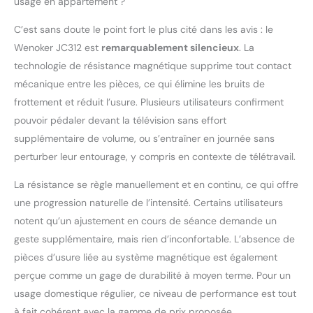
usage en appartement ?
courses – pour encore
plus de plaisir à vélo !
C’est sans doute le point fort le plus cité dans les avis : le
Hometrainer silencieux
Wenoker JC312 est
remarquablement silencieux
. La
et calme : Ce
technologie de résistance magnétique supprime tout contact
hometrainer dispose
d'un volant moteur
mécanique entre les pièces, ce qui élimine les bruits de
robuste et d'un cadre
frottement et réduit l’usure. Plusieurs utilisateurs confirment
en acier stable, qui
pouvoir pédaler devant la télévision sans effort
assure une stabilité
supplémentaire de volume, ou s’entraîner en journée sans
pendant l'entraînement.
L'entraînement par
perturber leur entourage, y compris en contexte de télétravail.
courroie est plus doux
La résistance se règle manuellement et en continu, ce qui offre
et plus silencieux qu'un
entraînement par
une progression naturelle de l’intensité. Certains utilisateurs
chaîne et réduit le bruit
notent qu’un ajustement en cours de séance demande un
à moins de 15 dB, ce qui
geste supplémentaire, mais rien d’inconfortable. L’absence de
vous permet de l'utiliser
pièces d’usure liée au système magnétique est également
à la maison sans vous
soucier des
perçue comme un gage de durabilité à moyen terme. Pour un
interférences. Structure
usage domestique régulier, ce niveau de performance est tout
robuste et stable : le
à fait cohérent avec la gamme de prix proposée.