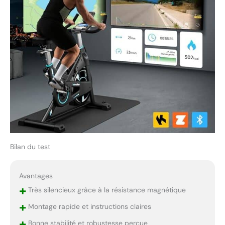
offre 2 ans de garantie.
Le vélo d'appartement
est livré pré-assemblé à
80 %, ce qui vous
permet de terminer le
montage en 20 à 30
minutes. Si vous avez
des problèmes pendant
la conduite, veuillez
nous contacter. Nous
vous répondrons dans
les 12 heures et vous
aiderons à résoudre le
problème.
Bilan du test
Avantages
+
Très silencieux grâce à la résistance magnétique
+
Montage rapide et instructions claires
+
Bonne stabilité et robustesse perçue