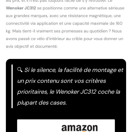
les prix, et il n’est pas toujours facile de s’y retrouver. Le
Wenoker JC312
se positionne comme une alternative sérieuse
aux grandes marques, avec une résistance magnétique, une
connectivité via application et une capacité maximale de 160
kg. Mais tient-il vraiment ses promesses au quotidien ? Nous
avons passé ce vélo d’intérieur au crible pour vous donner un
avis objectif et documenté.
🔍
Si le silence, la facilité de montage et
un prix contenu sont vos critères
prioritaires, le Wenoker JC312 coche la
plupart des cases.