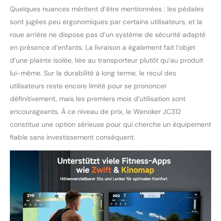
Convient à la plupart
Quelques nuances méritent d’être mentionnées : les pédales
des entraîneurs : le
sont jugées peu ergonomiques par certains utilisateurs, et la
siège de fitness
roue arrière ne dispose pas d’un système de sécurité adapté
amélioré améliore
en présence d’enfants. La livraison a également fait l’objet
l'absorption des chocs
pour une expérience de
d’une plainte isolée, liée au transporteur plutôt qu’au produit
conduite plus
lui-même. Sur la durabilité à long terme, le recul des
confortable. Le guidon
utilisateurs reste encore limité pour se prononcer
réglable sur deux
définitivement, mais les premiers mois d’utilisation sont
positions et le siège
rembourré réglable sur
encourageants. À ce niveau de prix, le Wenoker JC312
quatre positions
constitue une option sérieuse pour qui cherche un équipement
assurent une expérience
fiable sans investissement conséquent.
de cyclisme confortable
en intérieur. Ce vélo de
fitness est adapté aux
utilisateurs d'une taille
comprise entre 142 cm
et 195 cm. Montage
facile, service de qualité
supérieure : WENOKER