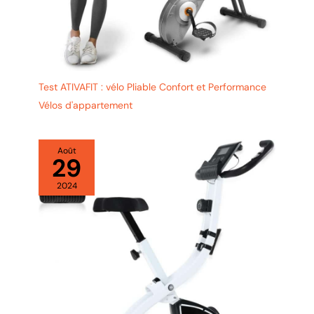
musculaire. Le frein
d'urgence arrête
immédiatement le
volant d'inertie et
assure la sécurité.
Convient à la plupart
Test ATIVAFIT : vélo Pliable Confort et Performance
des entraîneurs : le
Vélos d'appartement
siège de fitness
amélioré améliore
l'absorption des
chocs pour une
Août
29
expérience de
conduite plus
2024
confortable. Le
guidon réglable sur
deux positions et le
siège rembourré
réglable sur quatre
positions assurent
une expérience de
cyclisme confortable
en intérieur. Ce vélo