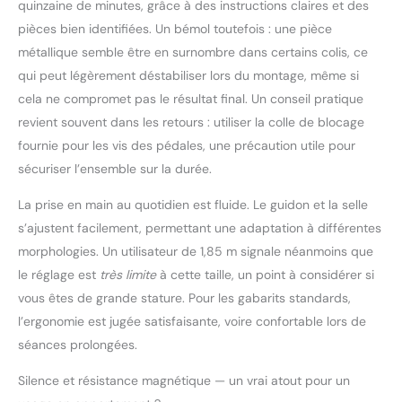
quinzaine de minutes, grâce à des instructions claires et des
pensons que le vélo
pièces bien identifiées. Un bémol toutefois : une pièce
d'appartement Wenoker
métallique semble être en surnombre dans certains colis, ce
deviendra votre
partenaire de fitness.
qui peut légèrement déstabiliser lors du montage, même si
Compatibilité des
cela ne compromet pas le résultat final. Un conseil pratique
applications : notre vélo
revient souvent dans les retours : utiliser la colle de blocage
d'appartement amélioré
fournie pour les vis des pédales, une précaution utile pour
est compatible avec les
sécuriser l’ensemble sur la durée.
applications de fitness
Zwift et Kinomap, et
La prise en main au quotidien est fluide. Le guidon et la selle
l'écran LCD enregistre
vos statistiques de
s’ajustent facilement, permettant une adaptation à différentes
cyclisme. Grâce au
morphologies. Un utilisateur de 1,85 m signale néanmoins que
support de tablette,
le réglage est
très limite
à cette taille, un point à considérer si
vous pouvez poser
vous êtes de grande stature. Pour les gabarits standards,
votre téléphone ou
votre tablette pendant
l’ergonomie est jugée satisfaisante, voire confortable lors de
le trajet, écouter de la
séances prolongées.
musique, vivre
différentes situations
Silence et résistance magnétique — un vrai atout pour un
de cyclisme et faire des