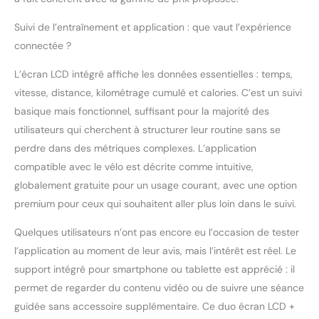
vélo d'appartement
WENOKER dispose d'un
Suivi de l’entraînement et application : que vaut l’expérience
design de cadre
connectée ?
triangulaire
ergonomique et unique
L’écran LCD intégré affiche les données essentielles : temps,
qui offre une expérience
vitesse, distance, kilométrage cumulé et calories. C’est un suivi
d'entraînement sûre et
fiable même lors d'un
basique mais fonctionnel, suffisant pour la majorité des
entraînement intensif et
utilisateurs qui cherchent à structurer leur routine sans se
assure sécurité et
perdre dans des métriques complexes. L’application
stabilité pendant
compatible avec le vélo est décrite comme intuitive,
l'utilisation. Il a une
capacité de charge
globalement gratuite pour un usage courant, avec une option
maximale de 160 kg.
premium pour ceux qui souhaitent aller plus loin dans le suivi.
Plage de résistance
magnétique : Ce vélo
Quelques utilisateurs n’ont pas encore eu l’occasion de tester
d'entraînement dispose
l’application au moment de leur avis, mais l’intérêt est réel. Le
d'un système de
support intégré pour smartphone ou tablette est apprécié : il
résistance magnétique
permet de regarder du contenu vidéo ou de suivre une séance
ultramoderne avec une
plage de résistance
guidée sans accessoire supplémentaire. Ce duo écran LCD +
finement réglée de 0 %