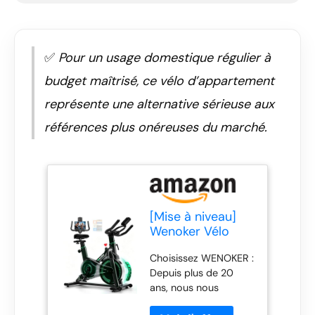
✅
Pour un usage domestique régulier à
budget maîtrisé, ce vélo d’appartement
représente une alternative sérieuse aux
références plus onéreuses du marché.
[Mise à niveau]
Wenoker Vélo
d'appartement
Choisissez WENOKER :
avec résistance
Depuis plus de 20
magnétique par
ans, nous nous
application, vélo
concentrons sur le
stationnaire pour