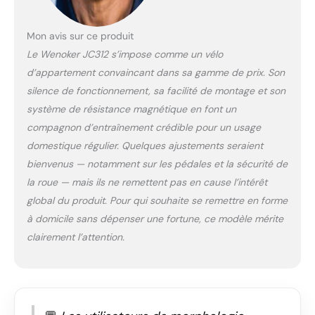
notre vélo
d'appartement
Mon avis sur ce produit
amélioré est
Le Wenoker JC312 s’impose comme un vélo
compatible avec les
applications de
d’appartement convaincant dans sa gamme de prix. Son
fitness Zwift et
silence de fonctionnement, sa facilité de montage et son
Kinomap, et l'écran
système de résistance magnétique en font un
LCD enregistre vos
compagnon d’entraînement crédible pour un usage
statistiques de
cyclisme. Grâce au
domestique régulier. Quelques ajustements seraient
support de tablette,
bienvenus — notamment sur les pédales et la sécurité de
vous pouvez poser
la roue — mais ils ne remettent pas en cause l’intérêt
votre téléphone ou
global du produit. Pour qui souhaite se remettre en forme
votre tablette
pendant le trajet,
à domicile sans dépenser une fortune, ce modèle mérite
écouter de la
clairement l’attention.
musique, vivre
différentes situations
de cyclisme et faire
des courses – pour
encore plus de plaisir