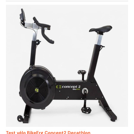
Test vélo BikeErg Concept2 Decathlon