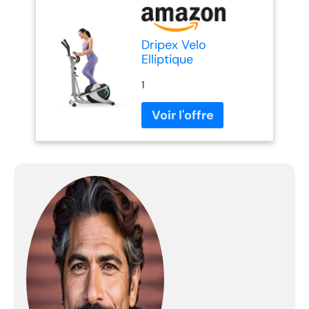
Dripex Velo
Elliptique
1