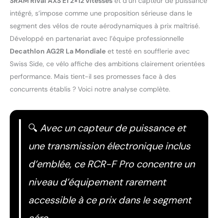
SRAM Rival AXS E1 2×12 vitesses
et d’un capteur de puissance
intégré, s’impose comme une proposition sérieuse dans le
segment des vélos de route aérodynamiques à prix maîtrisé.
Développé en partenariat avec l’équipe professionnelle
Decathlon AG2R La Mondiale
et testé en soufflerie avec
Swiss Side, ce vélo affiche des ambitions clairement orientées
performance. Mais tient-il ses promesses face à des
concurrents établis ? Voici notre analyse complète.
🔍
Avec un capteur de puissance et
une transmission électronique inclus
d’emblée, ce RCR-F Pro concentre un
niveau d’équipement rarement
accessible à ce prix dans le segment