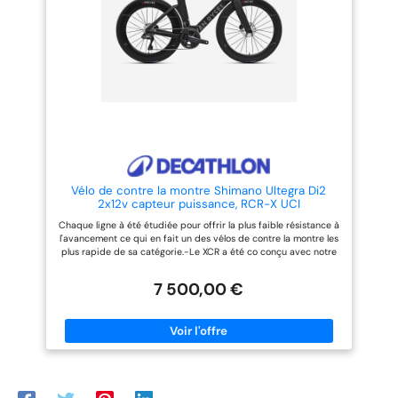
Taille M Montage tubeless
démontage::Grace à sa fixation
précision::Groupe Sram RED AXS
sur plateforme, le cockpit peut
12 vitesses-Cadre: 100.0%
se démonter par 2 vis
Carbone
poids::8,9kg en Taille M Cadre:
1490g Fourche: 490g-Cadre du
vélo: 100.0% Carbone
Vélo de contre la montre Shimano Ultegra Di2
2x12v capteur puissance, RCR-X UCI
Chaque ligne à été étudiée pour offrir la plus faible résistance à
l'avancement ce qui en fait un des vélos de contre la montre les
plus rapide de sa catégorie.-Le XCR a été co conçu avec notre
équipe cycliste Décathlon Ag2r. Il est le fruit d'une collaboration
avec l'entreprise spécialiste en aérodynamisme Swiss Side.-
7 500,00 €
aérodynamisme::Développement en CFD et en soufflerie avec
Swiss Side pour optimiser chaque mm². rendement::Cadre et
fourche carbone Haut module. réglable::Multiples entretoises
pour les réglages du cockpit en hauteur et angulation.
poids::8,5kg en Taille M Cadre: 1329g Fourche: 470g facilité de
montage / démontage::Grace à sa fixation sur plateforme, le
cockpit peut se démonter par 2 vis.-Cadre du vélo: 100.0%
Carbone