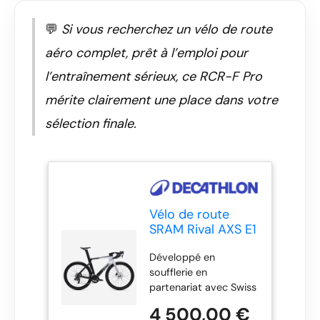
💬
Si vous recherchez un vélo de route
aéro complet, prêt à l’emploi pour
l’entraînement sérieux, ce RCR-F Pro
mérite clairement une place dans votre
sélection finale.
Vélo de route
SRAM Rival AXS E1
2x12v capteur de
Développé en
puissance, RCR-F
soufflerie en
Pro Gris
partenariat avec Swiss
Side et utilisé en
4 500,00 €
course par les