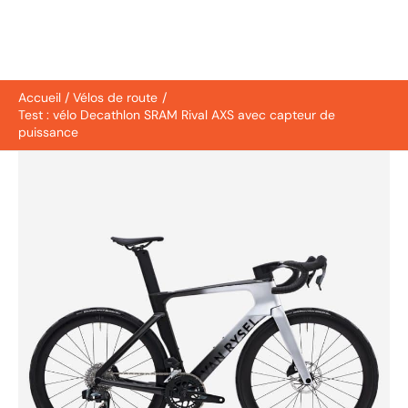
Accueil
Vélos de route
Test : vélo Decathlon SRAM Rival AXS avec capteur de
puissance