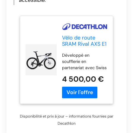
accessible.
Vélo de route
SRAM Rival AXS E1
2x12v capteur de
Développé en
puissance, RCR-F
soufflerie en
Pro Gris
partenariat avec Swiss
Side et utilisé en
4 500,00 €
course par les
coureurs
professionnels de
Decathlon - CMA
CGM, le velo de route
RCR-F est destiné aux
Disponibilité et prix à jour – informations fournies par
coursiers prêts à
Decathlon
performer-Bienvenue
dans le programme du