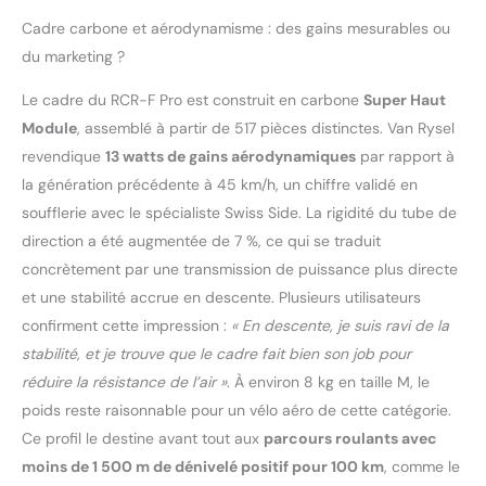
peloton.
Cadre carbone et aérodynamisme : des gains mesurables ou
Aérodynamisme, rigidité
du marketing ?
et rendement sont ses
ingrédients clés.-
Le cadre du RCR-F Pro est construit en carbone
Super Haut
aérodynamisme::Cadre
Module
, assemblé à partir de 517 pièces distinctes. Van Rysel
et fourche développés
en soufflerie avec notre
revendique
13 watts de gains aérodynamiques
par rapport à
partenaire Swiss Side.
la génération précédente à 45 km/h, un chiffre validé en
rendement::Cadre et
soufflerie avec le spécialiste Swiss Side. La rigidité du tube de
fourche Van Rysel en
direction a été augmentée de 7 %, ce qui se traduit
carbone Super Haut
Module. rigidité::Layup
concrètement par une transmission de puissance plus directe
"Pro" 7 % plus rigide que
et une stabilité accrue en descente. Plusieurs utilisateurs
le RCR Pro au niveau du
confirment cette impression :
« En descente, je suis ravi de la
head tube.
stabilité, et je trouve que le cadre fait bien son job pour
précision::Transmission
électronique Sram AXS
réduire la résistance de l’air »
. À environ 8 kg en taille M, le
E1 avec capteur de
poids reste raisonnable pour un vélo aéro de cette catégorie.
puissance. poids::8,1 kg
Ce profil le destine avant tout aux
parcours roulants avec
en taille M montage
moins de 1 500 m de dénivelé positif pour 100 km
, comme le
Tubeless-Cadre: 100.0%