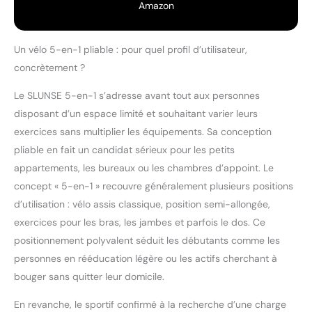
Amazon
Un vélo 5-en-1 pliable : pour quel profil d’utilisateur,
concrètement ?
Le SLUNSE 5-en-1 s’adresse avant tout aux personnes
disposant d’un espace limité et souhaitant varier leurs
exercices sans multiplier les équipements. Sa conception
pliable en fait un candidat sérieux pour les petits
appartements, les bureaux ou les chambres d’appoint. Le
concept « 5-en-1 » recouvre généralement plusieurs positions
d’utilisation : vélo assis classique, position semi-allongée,
exercices pour les bras, les jambes et parfois le dos. Ce
positionnement polyvalent séduit les débutants comme les
personnes en rééducation légère ou les actifs cherchant à
bouger sans quitter leur domicile.
En revanche, le sportif confirmé à la recherche d’une charge