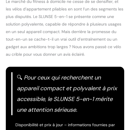
Le marché du fitness à domicile ne cesse de se densifier, et
les vélos d’appartement pliables en sont l’un des segments les
plus disputés. Le SLUNSE 5-en-1 se présente comme une
solution polyvalente, capable de répondre à plusieurs usages
en un seul appareil compact. Mais derrière la promesse du
tout-en-un se cache-t-il un vrai outil d’entraînement ou un
gadget aux ambitions trop larges ? Nous avons passé ce vélo
au crible pour vous donner un avis éclairé.
🔍
Pour ceux qui recherchent un
appareil compact et polyvalent à prix
accessible, le SLUNSE 5-en-1 mérite
une attention sérieuse.
Disponibilité et prix à jour – informations fournies par