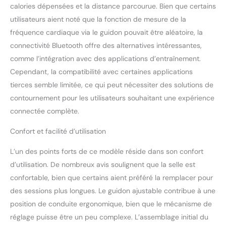
équilibré pour déplacer
calories dépensées et la distance parcourue. Bien que certains
facilement le vélo après
utilisateurs aient noté que la fonction de mesure de la
utilisation. HÉRITAGE
fréquence cardiaque via le guidon pouvait être aléatoire, la
SCHWINN: Plus de 50 ans
connectivité Bluetooth offre des alternatives intéressantes,
d’expérience dans le
cyclisme et la remise en
comme l’intégration avec des applications d’entraînement.
forme, gage de fiabilité et
Cependant, la compatibilité avec certaines applications
de qualité.
tierces semble limitée, ce qui peut nécessiter des solutions de
contournement pour les utilisateurs souhaitant une expérience
connectée complète.
Confort et facilité d’utilisation
L’un des points forts de ce modèle réside dans son confort
d’utilisation. De nombreux avis soulignent que la selle est
confortable, bien que certains aient préféré la remplacer pour
des sessions plus longues. Le guidon ajustable contribue à une
position de conduite ergonomique, bien que le mécanisme de
réglage puisse être un peu complexe. L’assemblage initial du