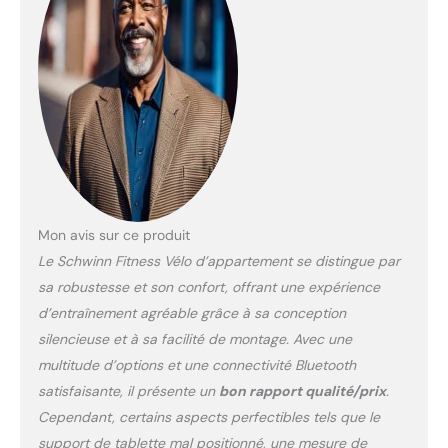
PERSONNALISÉ: Selle
rembourrée et guidon
réglable pour s’adapter à
chaque utilisateur, jusqu’à
136 kg de poids max.
CONSOLE INTUITIVE:
Écran LCD facile à lire
affichant temps, distance,
vitesse, calories et
fréquence cardiaque.
CONNECTIVITÉ
BLUETOOTH: Compatible
Mon avis sur ce produit
avec Kinomap et Zwift
Le Schwinn Fitness Vélo d’appartement se distingue par
pour des séances
sa robustesse et son confort, offrant une expérience
interactives, ou utilisez les
d’entraînement agréable grâce à sa conception
13 programmes intégrés
sans application.
silencieuse et à sa facilité de montage. Avec une
MOBILITÉ FACILE:
multitude d’options et une connectivité Bluetooth
Roulettes de transport
satisfaisante, il présente un
bon rapport qualité/prix
.
intégrées et poids
Cependant, certains aspects perfectibles tels que le
équilibré pour déplacer
support de tablette mal positionné, une mesure de
facilement le vélo après