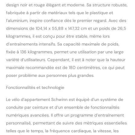
CONFORT
design noir et rouge élégant et moderne. Sa structure robuste,
PERSONNALISÉ: Selle
fabriquée à partir de matériaux tels que le plastique et
rembourrée et guidon
l’aluminium, inspire confiance dès le premier regard. Avec des
réglable pour s’adapter à
dimensions de 104,14 x 55,88 x 147,32 cm et un poids de 26,5
chaque utilisateur, jusqu’à
136 kg de poids max.
kilogrammes, il est conçu pour être stable, même lors
CONSOLE INTUITIVE:
d’entraînements intensifs. Sa capacité maximale de poids,
Écran LCD facile à lire
fixée à 136 kilogrammes, permet une utilisation par une large
affichant temps, distance,
variété d’utilisateurs. Cependant, il est à noter que la hauteur
vitesse, calories et
maximale recommandée est de 180 centimètres, ce qui peut
fréquence cardiaque.
CONNECTIVITÉ
poser problème aux personnes plus grandes.
BLUETOOTH: Compatible
avec Kinomap et Zwift
Fonctionnalités et technologie
pour des séances
interactives, ou utilisez les
Le vélo d’appartement Schwinn est équipé d’un système de
13 programmes intégrés
conduite par ceinture et d’un ensemble de fonctionnalités
sans application.
numériques avancées. Il offre un programme d’entraînement
MOBILITÉ FACILE:
personnalisé, permettant de suivre des métriques essentielles
Roulettes de transport
telles que le temps, la fréquence cardiaque, la vitesse, les
intégrées et poids