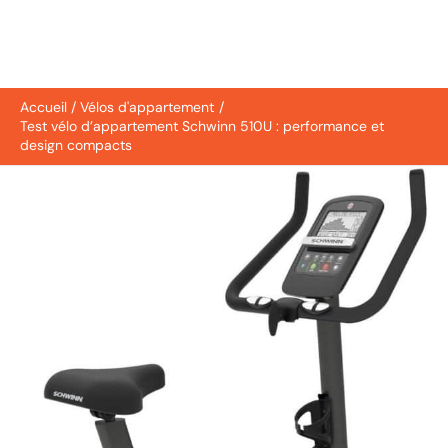
Accueil
Vélos d'appartement
Test vélo d’appartement Schwinn 510U : performance et
design compacts