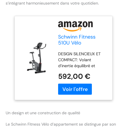
s’intégrant harmonieusement dans votre quotidien.
Schwinn Fitness
510U Vélo
d’appartement droit
DESIGN SILENCIEUX ET
silencieux et
COMPACT: Volant
compact, Bluetooth,
d’inertie équilibré et
16 niveaux de
fonctionnement fluide,
résistance,
592,00 €
dimensions compactes
programmes
(~105 × 60 × 147 cm),
intégrés, compatible
idéal pour appartement.
Kinomap/Zwift
RÉSISTANCE AJUSTABLE:
16 niveaux de résistance
magnétique pour
Un design et une construction de qualité
progresser à votre
rythme et varier vos
Le Schwinn Fitness Vélo d’appartement se distingue par son
entraînements cardio.