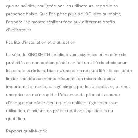
plus confortable après de longs exercices.
que sa solidité, soulignée par les utilisateurs, rappelle sa
Support Accessoires bricolage: Le bureau
présence fiable. Que l’on pèse plus de 100 kilos ou moins,
réglable peut être personnalisé, vous pouvez
l’appareil se montre résilient face aux différents profils
choisir le bureau en plastique ou en bois
massif, les pédales de pied pliables ou
d’utilisateurs.
régulières, et même vous pouvez choisir les
sièges réguliers ou les sièges X-lager. Si vous
Facilité d’installation et d’utilisation
avez des questions sur notre vélo d'exercice,
Le vélo de KINGSMITH se plie à vos exigences en matière de
n'hésitez pas à nous contacter et nous vous
donnerons une réponse satisfaite.
praticité : sa conception pliable en fait un allié de choix pour
les espaces réduits, bien qu’une certaine stabilité nécessite de
limiter ses déplacements fréquents en raison du poids
important. Le montage, jugé simple par les utilisateurs, permet
une prise en main rapide. L’absence de piles et la source
d’énergie par câble électrique simplifient également son
utilisation, éliminant les préoccupations logistiques au
quotidien.
Rapport qualité-prix