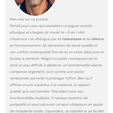
directement lorsqu'il est déployé. Faible bruit,
jambes pliables, poignées amovibles et
plateau pour économiser plus d'espace. La
taille pliée de notre vélos d'appartement est
Mon avis sur ce produit
de 27,5’’*13,7’*29’/70cm*34,8cm*73,8cm, qui
Parfait pour ceux qui souhaitent conjuguer activité
peut être facilement stocké dans le coffre ou
physique et charges de travail, le « 6 en 1 vélo
les coins. Les grandes roues avant peuvent
d’exercice » se distingue par sa
robustesse
et sa
silence
vous aider à transporter ou déplacer ce vélo
de bureau facilement. Ajustement de
en fonctionnement. Sa fabrication de haute qualité et
résistance de 8 niveaux: Notre vélo d'exercice
son confort remarquable font de lui un choix idéal pour le
stationnaire avec résistance magnétique a 8
bureau à domicile. Malgré un poids conséquent qui le
niveaux de réglage de résistance. Vous
rend un peu difficile à déplacer, sa fonctionnalité pliante
pouvez ajuster la résistance à différentes
compense largement, tout comme une assise
personnes ou des objectifs d'exercice en
faisant tourner le bouton. Et ce vélo d'exercice
rembourrée qui invite à prolonger l’effort. Bien qu’il
pliable peut supporter un poids maximum de
affiche un prix supérieur à la moyenne, le rapport
120KG / 264lb, la hauteur du siège peut être
qualité-prix est honnête. Polyvalent avec ses
ajustée de 77,8cm / 30,6in à 104,8cm / 41,3in,
fonctionnalités multiples, il manque toutefois de
les personnes plus grandes ou plus lourdes
peuvent également l'utiliser. Design humanisé:
portabilité et peut décevoir certains utilisateurs en quête
Notre vélos de fitness magnétique à l'intérieur
de modularité totale. Cependant, sa stabilité et sa facilité