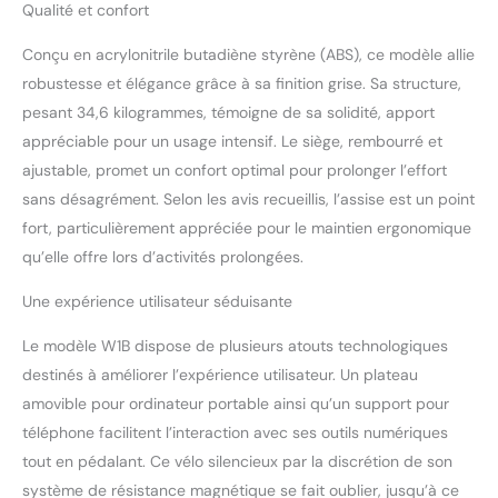
Qualité et confort
vous aider à transporter ou déplacer ce vélo
de bureau facilement. Ajustement de
Conçu en acrylonitrile butadiène styrène (ABS), ce modèle allie
résistance de 8 niveaux: Notre vélo d'exercice
robustesse et élégance grâce à sa finition grise. Sa structure,
stationnaire avec résistance magnétique a 8
pesant 34,6 kilogrammes, témoigne de sa solidité, apport
niveaux de réglage de résistance. Vous
pouvez ajuster la résistance à différentes
appréciable pour un usage intensif. Le siège, rembourré et
personnes ou des objectifs d'exercice en
ajustable, promet un confort optimal pour prolonger l’effort
faisant tourner le bouton. Et ce vélo d'exercice
sans désagrément. Selon les avis recueillis, l’assise est un point
pliable peut supporter un poids maximum de
fort, particulièrement appréciée pour le maintien ergonomique
120KG / 264lb, la hauteur du siège peut être
ajustée de 77,8cm / 30,6in à 104,8cm / 41,3in,
qu’elle offre lors d’activités prolongées.
les personnes plus grandes ou plus lourdes
peuvent également l'utiliser. Design humanisé:
Une expérience utilisateur séduisante
Notre vélos de fitness magnétique à l'intérieur
Le modèle W1B dispose de plusieurs atouts technologiques
a un porte-téléphone pliable qui est caché
dans le bureau, vous permettant de libérer
destinés à améliorer l’expérience utilisateur. Un plateau
vos mains pendant l'exercice. Conception de
amovible pour ordinateur portable ainsi qu’un support pour
fente de bouteille, votre bouteille est plus
téléphone facilitent l’interaction avec ses outils numériques
stable pendant la conduite. Nano peau au
tout en pédalant. Ce vélo silencieux par la discrétion de son
toucher doux, le siège X-grand est facile à
nettoyer et offre une expérience de conduite
système de résistance magnétique se fait oublier, jusqu’à ce