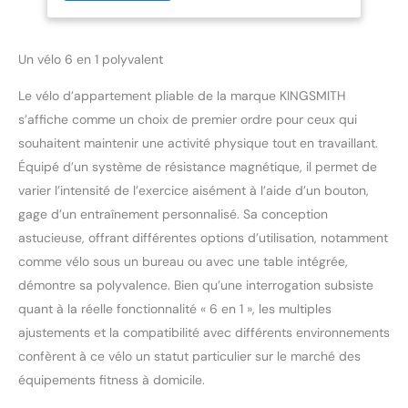
réglable, la hauteur de la table basée peut
être ajustée en fonction de vos besoins.
Sécuritaire et stable: équipé d'un bouton
Un vélo 6 en 1 polyvalent
d'arrêt d'urgence, le vélo D’appartement
pliable sous bureau s'arrêtera instantanément
Le vélo d’appartement pliable de la marque KINGSMITH
lorsque vous le mettez en pause en cas
d'urgence. 4 jambes debout peuvent être
s’affiche comme un choix de premier ordre pour ceux qui
rapidement pliées et dépliées avec une
souhaitent maintenir une activité physique tout en travaillant.
fonction de verrouillage automatique. Le
Équipé d’un système de résistance magnétique, il permet de
support à six points apporte une expérience
varier l’intensité de l’exercice aisément à l’aide d’un bouton,
de stockage plus stable et plus sûre. Notre
vélos de fitness magnétique assure votre
gage d’un entraînement personnalisé. Sa conception
sécurité tout le temps. Pas d'installation et
astucieuse, offrant différentes options d’utilisation, notamment
d'économie d'espace: Pas d'installation, notre
comme vélo sous un bureau ou avec une table intégrée,
vélo d'exercice pliable peut être utilisé
démontre sa polyvalence. Bien qu’une interrogation subsiste
directement lorsqu'il est déployé. Faible bruit,
quant à la réelle fonctionnalité « 6 en 1 », les multiples
jambes pliables, poignées amovibles et
plateau pour économiser plus d'espace. La
ajustements et la compatibilité avec différents environnements
taille pliée de notre vélos d'appartement est
confèrent à ce vélo un statut particulier sur le marché des
de 27,5’’*13,7’*29’/70cm*34,8cm*73,8cm, qui
équipements fitness à domicile.
peut être facilement stocké dans le coffre ou
les coins. Les grandes roues avant peuvent