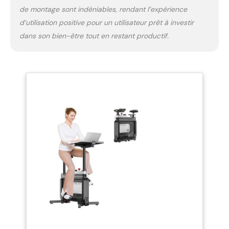
a un porte-téléphone pliable qui est caché
de montage sont indéniables, rendant l’expérience
dans le bureau, vous permettant de libérer
d’utilisation positive pour un utilisateur prêt à investir
vos mains pendant l'exercice. Conception de
fente de bouteille, votre bouteille est plus
dans son bien-être tout en restant productif.
stable pendant la conduite. Nano peau au
toucher doux, le siège X-grand est facile à
nettoyer et offre une expérience de conduite
plus confortable après de longs exercices.
Support Accessoires bricolage: Le bureau
réglable peut être personnalisé, vous pouvez
choisir le bureau en plastique ou en bois
massif, les pédales de pied pliables ou
régulières, et même vous pouvez choisir les
sièges réguliers ou les sièges X-lager. Si vous
avez des questions sur notre vélo d'exercice,
n'hésitez pas à nous contacter et nous vous
donnerons une réponse satisfaite.