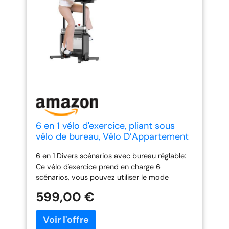
6 en 1 vélo d'exercice, pliant sous
vélo de bureau, Vélo D’Appartement
Pliable avec résistance réglable
6 en 1 Divers scénarios avec bureau réglable:
magnétique, Capacité 264lbs vélo
Ce vélo d'exercice prend en charge 6
d'exercice stationnaire pour la salle
scénarios, vous pouvez utiliser le mode
de sport à la maison
décontracté ou le mode vélo à tout moment,
599,00 €
et son mode de réunion court unique vous
permet d'avoir une réunion sans retarder
votre entraînement. Viens avec un bureau