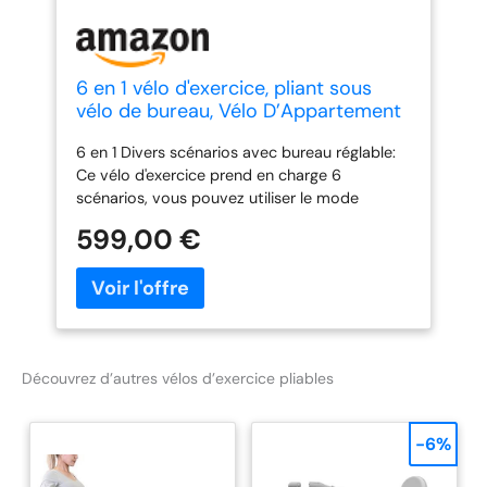
6 en 1 vélo d'exercice, pliant sous
vélo de bureau, Vélo D’Appartement
Pliable avec résistance réglable
6 en 1 Divers scénarios avec bureau réglable:
magnétique, Capacité 264lbs vélo
Ce vélo d'exercice prend en charge 6
d'exercice stationnaire pour la salle
scénarios, vous pouvez utiliser le mode
de sport à la maison
décontracté ou le mode vélo à tout moment,
599,00 €
et son mode de réunion court unique vous
permet d'avoir une réunion sans retarder
votre entraînement. Viens avec un bureau
réglable, la hauteur de la table basée peut
être ajustée en fonction de vos besoins.
Sécuritaire et stable: équipé d'un bouton
Découvrez d’autres vélos d’exercice pliables
d'arrêt d'urgence, le vélo D’appartement
pliable sous bureau s'arrêtera instantanément
lorsque vous le mettez en pause en cas
-6%
d'urgence. 4 jambes debout peuvent être
rapidement pliées et dépliées avec une