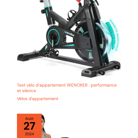
préférées en même temps. amusez-vous ! 【Garantie du
service client】 Nous fournissons un excellent service client,
garantissons de répondre aux clients dans les 24 heures et
offrons une garantie d'un an. Si vous rencontrez des problèmes
avec le produit que vous recevez, n'hésitez pas à nous
contacter.
Test vélo d’appartement WENOKER : performance
et silence
Vélos d'appartement
Août
27
2024