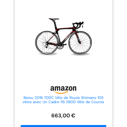
stable selle résistant à l'usure, un
permet des changements de
design ergonomique, un bon
rapport rapides et efficaces.
confort et parfaitement adapté
Parfait pour s’adapter au trafic
à la pente du corps pédale
urbain, aux faux plats et aux
antidérapante, économiser de
parcours sportifs légers.
l'espace, plus de travail
【Freins à étrier efficaces et
d'économie d'équitation
sécurisés】Les freins caliper
panneau d'augmentation, une
avant et arrière assurent un
bonne performance anti-
freinage réactif et contrôlé,
dérapage
même par temps humide. Ils
offrent une sécurité renforcée
pour une conduite en toute
confiance au quotidien. 【Roues
700C rapides et confortables】
Les roues 700C roulent de
manière fluide sur l’asphalte,
garantissant une bonne vitesse
tout en conservant un excellent
confort de conduite. Idéales
pour le vélotaf, les trajets
urbains et les balades loisirs.
【Tailles recommandées et
montage facile】Taille S :
Beiou 2016 700C Vélo de Route Shimano 105
recommandée pour une taille de
vélos avec Un Cadre 11S 5800 Vélo de Course
160–170 cm; Taille M :
T800-M40 Fibre de Carbone Aero 18,3 LB Ultra
recommandée pour une taille de
léger Cb013A-2 (Noir et Rouge, 500 mm)
168–178 cm; Taille L :
663,00 €
recommandée pour une taille de
175–190 cm. Convient aux