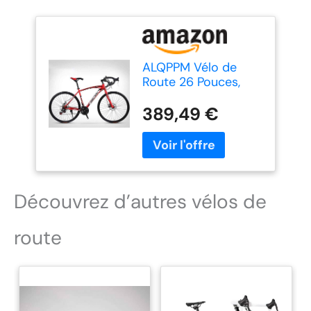
ALQPPM Vélo de
Route 26 Pouces,
Vélos 24 Vitesses,
Freins À Double
389,49 €
Disque, Cadre en
Acier À Haute
Teneur en Carbone,
Course de Vélo de
Route, Rouge/Rouge
Découvrez d’autres vélos de
route