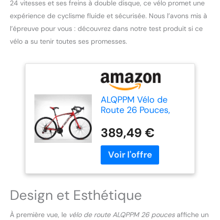
24 vitesses et ses freins à double disque, ce vélo promet une
expérience de cyclisme fluide et sécurisée. Nous l’avons mis à
l’épreuve pour vous : découvrez dans notre test produit si ce
vélo a su tenir toutes ses promesses.
ALQPPM Vélo de
Route 26 Pouces,
Vélos 24 Vitesses,
Freins À Double
389,49 €
Disque, Cadre en
Acier À Haute
Teneur en Carbone,
Course de Vélo de
Route, Rouge/Rouge
Design et Esthétique
À première vue, le
vélo de route ALQPPM 26 pouces
affiche un