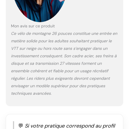
disque.L'avant et
l'arrière sont équipés
de freins à disque
mécaniques pour
Mon avis sur ce produit
protéger votre
Ce vélo de montagne 26 pouces constitue une entrée en
sécurité de
conduite.Hauteur
matière solide pour les adultes souhaitant pratiquer le
applicable : 26
VTT sur neige ou hors route sans s’engager dans un
pouces, hauteur
investissement conséquent. Son cadre acier, ses freins à
appropriée : 5,7 pieds
disque et sa transmission 27 vitesses forment un
-6,4 pieds (175-195
cm) CONCEPTION DE
ensemble cohérent et fiable pour un usage récréatif
PNEU ÉLARGIE:
régulier. Les riders plus exigeants devront cependant
Largeur jusqu'à 13 cm,
envisager un modèle supérieur pour des pratiques
bande de roulement à
techniques avancées.
faible résistance,
résistance à l'usure 5
fois supérieure à celle
des pneus de vélo
ordinaires, forte
adhérence,
💬
Si votre pratique correspond au profil