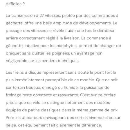
fois supérieure à celle
difficiles ?
des pneus de vélo
ordinaires, forte
La transmission à 27 vitesses, pilotée par des commandes à
adhérence,
gâchette, offre une belle amplitude de développements. Le
antidérapant, conquérir
passage des vitesses se révèle fluide une fois le dérailleur
tous les sentiers tout-
arrière correctement réglé à la livraison. La commande à
terrain et routes
urbaines.La conduite à
gâchette, intuitive pour les néophytes, permet de changer de
grande vitesse est plus
braquet sans quitter les poignées, un avantage non
facile. UTILISATION
négligeable sur les sentiers techniques.
PRÉVUE : Ce modèle est
un excellent choix pour
Les freins à disque représentent sans doute le point fort le
les personnes qui
plus immédiatement perceptible de ce modèle. Que ce soit
préfèrent le design
sur terrain boueux, enneigé ou humide, la puissance de
classique et la durabilité
du cadre semi-
freinage reste constante et rassurante. C’est sur ce critère
rigide.Vélo de montagne
précis que ce vélo se distingue nettement des modèles
à amortisseur complet
équipés de patins classiques dans la même gamme de prix.
de 26 pouces avec
Pour les utilisateurs envisageant des sorties hivernales ou sur
vitesses 7/21/24/27/30
facilitant la montée,
neige, cet équipement fait clairement la différence.