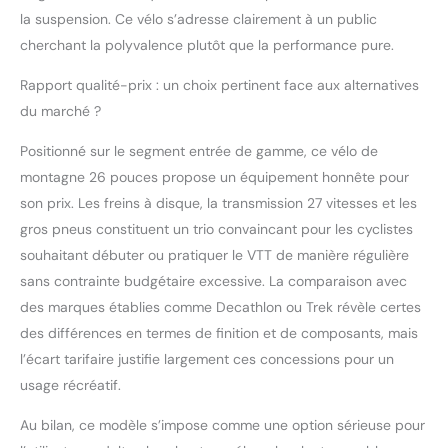
de boîte arrière et le
la suspension. Ce vélo s’adresse clairement à un public
système de double
cherchant la polyvalence plutôt que la performance pure.
absorption des chocs
peuvent grandement
Rapport qualité-prix : un choix pertinent face aux alternatives
améliorer le confort
du marché ?
pendant la conduite.
Positionné sur le segment entrée de gamme, ce vélo de
montagne 26 pouces propose un équipement honnête pour
son prix. Les freins à disque, la transmission 27 vitesses et les
gros pneus constituent un trio convaincant pour les cyclistes
souhaitant débuter ou pratiquer le VTT de manière régulière
sans contrainte budgétaire excessive. La comparaison avec
des marques établies comme Decathlon ou Trek révèle certes
des différences en termes de finition et de composants, mais
l’écart tarifaire justifie largement ces concessions pour un
usage récréatif.
Au bilan, ce modèle s’impose comme une option sérieuse pour