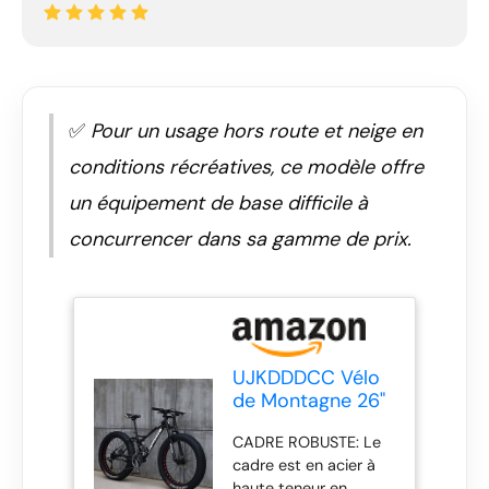
✅
Pour un usage hors route et neige en
conditions récréatives, ce modèle offre
un équipement de base difficile à
concurrencer dans sa gamme de prix.
UJKDDDCC Vélo
de Montagne 26"
à Gros Pneus
CADRE ROBUSTE: Le
pour Adultes -
cadre est en acier à
7/21/24/27/30
haute teneur en