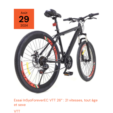
absorption des chocs
peuvent grandement
améliorer le confort
Août
29
pendant la conduite.
2024
Essai InSyoForeverEC VTT 26″ : 21 vitesses, tout âge
et sexe
VTT