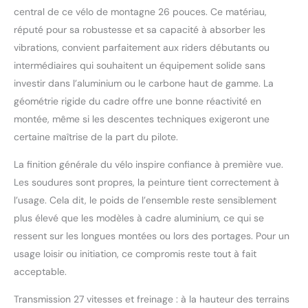
confortable épaissie et
central de ce vélo de montagne 26 pouces. Ce matériau,
élargie peut être
réputé pour sa robustesse et sa capacité à absorber les
ajustée en fonction de
vibrations, convient parfaitement aux riders débutants ou
votre taille.Le système
intermédiaires qui souhaitent un équipement solide sans
de freinage adopte un
système de freinage à
investir dans l’aluminium ou le carbone haut de gamme. La
double disque.L'avant
géométrie rigide du cadre offre une bonne réactivité en
et l'arrière sont équipés
montée, même si les descentes techniques exigeront une
de freins à disque
certaine maîtrise de la part du pilote.
mécaniques pour
protéger votre sécurité
La finition générale du vélo inspire confiance à première vue.
de conduite.Hauteur
Les soudures sont propres, la peinture tient correctement à
applicable : 26 pouces,
hauteur appropriée : 5,7
l’usage. Cela dit, le poids de l’ensemble reste sensiblement
pieds -6,4 pieds (175-
plus élevé que les modèles à cadre aluminium, ce qui se
195 cm) CONCEPTION
ressent sur les longues montées ou lors des portages. Pour un
DE PNEU ÉLARGIE:
usage loisir ou initiation, ce compromis reste tout à fait
Largeur jusqu'à 13 cm,
bande de roulement à
acceptable.
faible résistance,
Transmission 27 vitesses et freinage : à la hauteur des terrains
résistance à l'usure 5