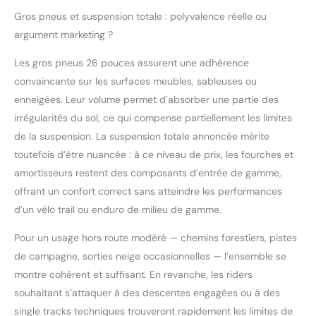
dérailleur à doigts et kit
de boîte de vitesses de
Gros pneus et suspension totale : polyvalence réelle ou
dérailleur arrière pour
argument marketing ?
des changements de
vitesse faciles et
Les gros pneus 26 pouces assurent une adhérence
pratiques pendant la
convaincante sur les surfaces meubles, sableuses ou
conduite. CONCEPTION
enneigées. Leur volume permet d’absorber une partie des
D'ABSORPTION DES
irrégularités du sol, ce qui compense partiellement les limites
CHOCS : Les vélos de
montagne tout-terrain
de la suspension. La suspension totale annoncée mérite
utilisent des fourches
toutefois d’être nuancée : à ce niveau de prix, les fourches et
avant amortissantes.La
amortisseurs restent des composants d’entrée de gamme,
paroi extérieure épaissie
offrant un confort correct sans atteindre les performances
est plus résistante aux
chocs.Les amortisseurs
d’un vélo trail ou enduro de milieu de gamme.
épaissis aident à
Pour un usage hors route modéré — chemins forestiers, pistes
absorber les chocs.Les
barres parallèles
de campagne, sorties neige occasionnelles — l’ensemble se
peuvent s'adapter aux
montre cohérent et suffisant. En revanche, les riders
conditions routières
souhaitant s’attaquer à des descentes engagées ou à des
sous
single tracks techniques trouveront rapidement les limites de
pression.L'amortisseur