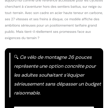
aujourd’hui comme une référence accessible pour les cyclistes
cherchant à s’aventurer hors des sentiers battus, sur neige ou
tout-terrain. Avec son cadre en acier haute teneur en carbone,
ses 27 vitesses et ses freins à disque, ce modèle affiche des
ambitions sérieuses pour un positionnement tarifaire grand
public. Mais tient-il réellement ses promesses face aux
exigences du terrain ?
🔍
Ce vélo de montagne 26 pouces
représente une option concrète pour
les adultes souhaitant s’équiper
sérieusement sans dépasser un budget
raisonnable.