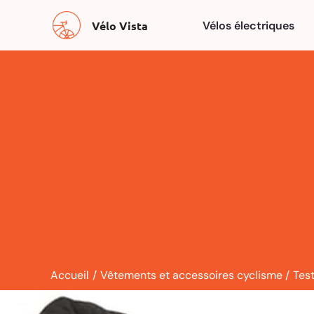
Aller
Vélo Vista
Vélos électriques
au
contenu
Accueil
Vêtements et accessoires cyclisme
Test