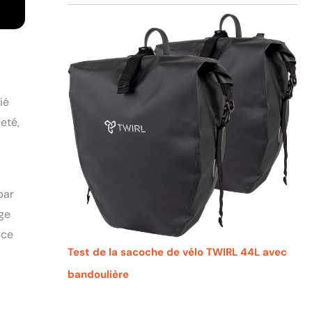
ié
eté,
par
age
, ce
Test de la sacoche de vélo TWIRL 44L avec
bandoulière