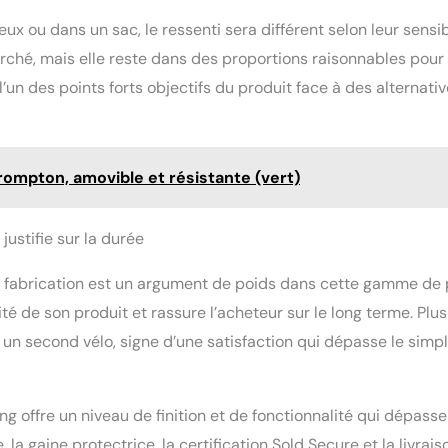
eux ou dans un sac, le ressenti sera différent selon leur sensib
marché, mais elle reste dans des proportions raisonnables pour
’un des points forts objectifs du produit face à des alternati
rompton, amovible et résistante (vert)
justifie sur la durée
 fabrication est un argument de poids dans cette gamme de p
té de son produit et rassure l’acheteur sur le long terme. Plus
un second vélo, signe d’une satisfaction qui dépasse le simp
ng offre un niveau de finition et de fonctionnalité qui dépasse
la gaine protectrice, la certification Sold Secure et la livrais