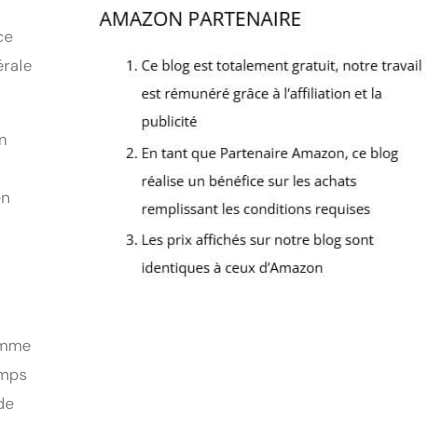
ce
érale
n
en
comme
emps
de