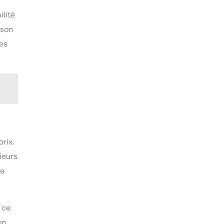
ilité
 son
ves
rix.
ieurs
le
 ce
on