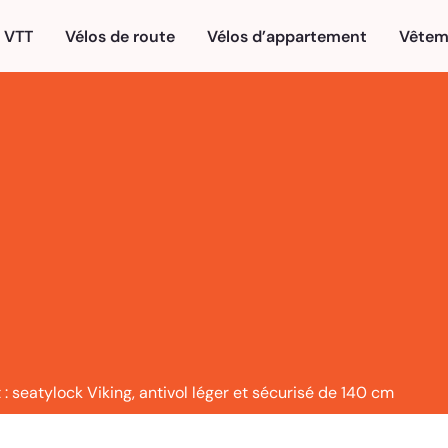
VTT
Vélos de route
Vélos d’appartement
Vêtem
 : seatylock Viking, antivol léger et sécurisé de 140 cm