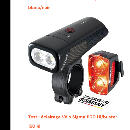
blanc/noir
Test : éclairage Vélo Sigma 1100 Hl/buster
150 Rl