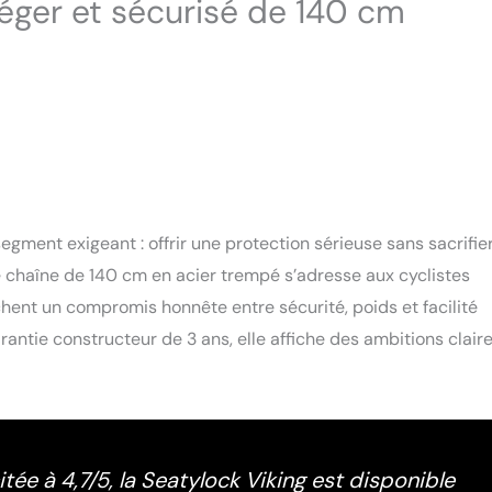
 léger et sécurisé de 140 cm
egment exigeant : offrir une protection sérieuse sans sacrifier
e chaîne de 140 cm en acier trempé s’adresse aux cyclistes
chent un compromis honnête entre sécurité, poids et facilité
ntie constructeur de 3 ans, elle affiche des ambitions claire
ée à 4,7/5, la Seatylock Viking est disponible