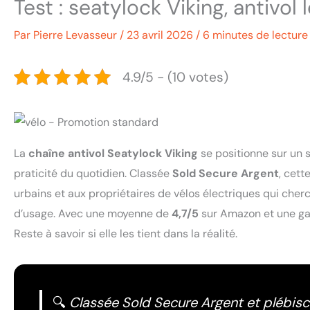
Test : seatylock Viking, antivol
Par
Pierre Levasseur
/
23 avril 2026
/
6 minutes de lecture
4.9/5 - (10 votes)
La
chaîne antivol Seatylock Viking
se positionne sur un s
praticité du quotidien. Classée
Sold Secure Argent
, cett
urbains et aux propriétaires de vélos électriques qui cher
d’usage. Avec une moyenne de
4,7/5
sur Amazon et une gara
Reste à savoir si elle les tient dans la réalité.
🔍
Classée Sold Secure Argent et plébiscit