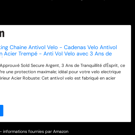
king Chaine Antivol Velo - Cadenas Velo Antivol
en Acier Trempé - Anti Vol Velo avec 3 Ans de
d'Ésprit (140 cm, Classé Sold Secure Argent)
 Approuvé Sold Secure Argent, 3 Ans de Tranquillité d'Ésprit, ce
re une protection maximale; idéal pour votre velo electrique
xtérieur Acier Robuste: Cet antivol velo est fabriqué en acier
 aux coupe-boulons, perceuses et scies; chaine velo antivol.
 deux-roues avec ce cadenas scooter et moto Fermeture
tivol de vélo intelligent avec fermeture magnétique facilite le
tivol vélo et chaine antivol moto étanche de dix millimètres
tion durable Protection Durable: Housse en néoprène résistante
sants en silicone pour une protection optimale du cadre; un
olide pour tous les vélos Obturateur Automatique: Équipement
i protège contre la poussière, la saleté et la pluie; ce cadenas
r – informations fournies par Amazon
é est parfait comme antivol trotinette electrique