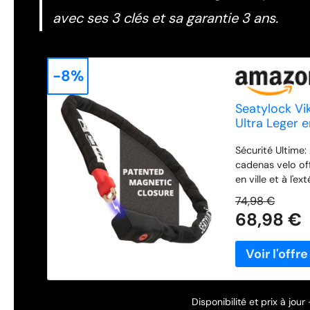
avec ses 3 clés et sa garantie 3 ans.
-8%
Seatylock Vi
Ultra Leger 
Tranquillité 
Sécurité Ultime:
cadenas velo off
en ville et à l'e
trempé résistant
74,98 €
Protégez votre
68,98 €
Magnétique: L'an
verrouillage; an
pour une utilisa
aux UV et compo
anti vol velo s
professionnel qu
Disponibilité et prix à jou
moto & velo à cl