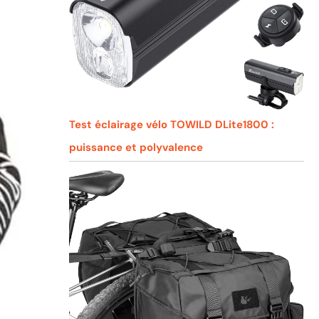
Test éclairage vélo TOWILD DLite1800 :
puissance et polyvalence