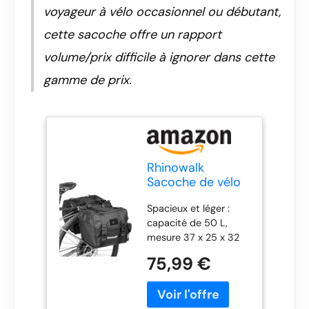
voyageur à vélo occasionnel ou débutant,
cette sacoche offre un rapport
volume/prix difficile à ignorer dans cette
gamme de prix.
Rhinowalk
Sacoche de vélo
50L Double
Spacieux et léger :
sacoche pour
capacité de 50 L,
porte-bagages
mesure 37 x 25 x 32
de vélo avec
cm (14,8 x 10 x 12,8
poignée de
75,99 €
pouces), pèse 2,5 kg.
transport -
Comprend une
Accessoires de
housse de pluie, des
cyclisme