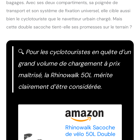
bagages. Avec ses deux compartiments, sa poignée de
transport et son système de fixation universel, elle cible aussi
bien le cyclotouriste que le navetteur urbain chargé. Mais
cette double sacoche tient-elle ses promesses sur le terrain ?
🔍
Pour les cyclotouristes en quête d’un
grand volume de chargement à prix
maîtrisé, la Rhinowalk 50L mérite
clairement d’être considérée.
Rhinowalk Sacoche
de vélo 50L Double