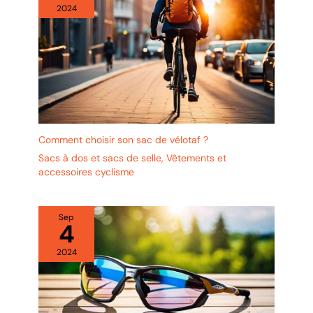
2024
Comment choisir son sac de vélotaf ?
Sacs à dos et sacs de selle
,
Vêtements et
accessoires cyclisme
Sep
4
2024