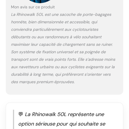
stabilité pendant la
Mon avis sur ce produit
conduite Triple
La Rhinowalk 50L est une sacoche de porte-bagages
couche imperméable :
honnête, bien dimensionnée et accessible, qui
couches
extérieures/intérieures
conviendra particulièrement aux cyclotouristes
revêtues de PVC +
débutants ou aux randonneurs à vélo souhaitant
tissu Oxford polyester
maximiser leur capacité de chargement sans se ruiner.
500D résistant à l'eau
Son système de fixation universel et sa poignée de
et à la boue ; surface
facile à rincer et à
transport sont de vrais points forts. Elle s’adresse moins
nettoyer
aux navetteurs urbains ou aux cyclistes exigeants sur la
Caractéristiques de
durabilité à long terme, qui préféreront s’orienter vers
rangement intelligent :
des marques premium éprouvées.
cordes élastiques
supérieures pour
tentes/sacs de
couchage, poches à
rabat, bandes
réfléchissantes de
💬
La Rhinowalk 50L représente une
sécurité et espace
option sérieuse pour qui souhaite se
personnalisable pour