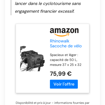
écussons
lancer dans le cyclotourisme sans
engagement financier excessif.
Rhinowalk
Sacoche de vélo
50L Double
Spacieux et léger :
sacoche pour
capacité de 50 L,
porte-bagages
mesure 37 x 25 x 32
de vélo avec
cm (14,8 x 10 x 12,8
poignée de
75,99 €
pouces), pèse 2,5 kg.
transport -
Comprend une
Accessoires de
housse de pluie, des
cyclisme
sangles réglables et
professionnels -
des bandes
Noir
réfléchissantes pour
Disponibilité et prix à jour – informations fournies par
les longs trajets Anti-