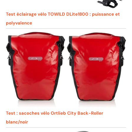
Test éclairage vélo TOWILD DLite1800 : puissance et
polyvalence
Test : sacoches vélo Ortlieb City Back-Roller
blanc/noir