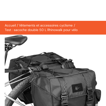
Accueil
Vêtements et accessoires cyclisme
Test : sacoche double 50 L Rhinowalk pour vélo