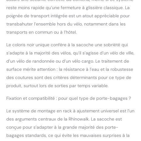
les sangles supérieures
reste moins rapide qu’une fermeture à glissière classique. La
réglables (montées sur
poignée de transport intégrée est un atout appréciable pour
le siège) et les sangles
Velcro latérales
transbahuter l’ensemble hors du vélo, notamment dans les
(montées sur rack)
transports en commun ou à l’hôtel.
assurent la stabilité
pendant la conduite
Le coloris noir unique confère à la sacoche une sobriété qui
Triple couche
s’adapte à la majorité des vélos, qu’il s’agisse d’un vélo de ville,
imperméable : couches
d’un vélo de randonnée ou d’un vélo cargo. Le traitement de
extérieures/intérieures
surface mérite attention : la résistance à l’eau et la robustesse
revêtues de PVC + tissu
Oxford polyester 500D
des coutures sont des critères déterminants pour ce type de
résistant à l'eau et à la
produit, surtout lors de sorties par temps variable.
boue ; surface facile à
rincer et à nettoyer
Fixation et compatibilité : pour quel type de porte-bagages ?
Caractéristiques de
rangement intelligent :
Le système de montage en rack à ajustement universel est l’un
cordes élastiques
des arguments centraux de la Rhinowalk. La sacoche est
supérieures pour
conçue pour s’adapter à la grande majorité des porte-
tentes/sacs de
bagages standards, ce qui évite les mauvaises surprises à la
couchage, poches à