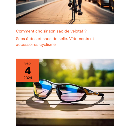
Comment choisir son sac de vélotaf ?
Sacs à dos et sacs de selle
,
Vêtements et
accessoires cyclisme
Sep
4
2024