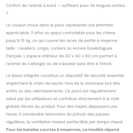
accessoires pour
Confort de l’animal à bord — suffisant pour de longues sorties
animaux TRIXIE
?
répondent aux
exigences élevées que
Le coussin inclus dans le pack représente une attention
nous imposons à tous
appréciable. Il offre un appui confortable pour les chiens
nos produits. TRIXIE allie
jusqu’à 15 kg, ce qui couvre les races de petite à moyenne
une excellente qualité à
taille : cavaliers, corgis, cockers ou encore bouledogues
une mise en œuvre
toujours respectueuse
français. L’espace intérieur de 40 x 40 x 60 cm permet à
des animaux
l’animal de s’allonger ou de s’asseoir sans être à l’étroit.
La laisse intégrée constitue un dispositif de sécurité essentiel,
empêchant le chien de sauter hors de la remorque lors des
arrêts ou des ralentissements. Ce point est régulièrement
salué par les utilisateurs et contribue directement à la note
globale élevée du produit. Pour des trajets dépassant une
heure, il conviendra néanmoins de prévoir des pauses
régulières, la ventilation restant perfectible par temps chaud.
Pour les balades courtes à moyennes, ce modèle répond