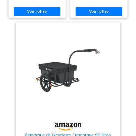
emmener ton chien
transporter vos affaires à pied.
de gérer jusqu'à 72,5 kg de fret.
mm
en vacances QUALITÉ
Que vous ayez un vélo tout
Parfait pour toutes vos
terrain, un VTT ou un vélo
aventures en plein air, du
: Nos accessoires
électrique, cet accessoire vélo
camping aux pique-niques, c'est
pour animaux TRIXIE
devient votre compagnon
la solution idéale pour
indispensable pour transporter
transporter vos essentiels
répondent aux
vos charges lourdes ou
partout où vous allez. Matériau
exigences élevées que
volumineuses sans effort. GRAND
de qualité industrielle :
nous imposons à tous
ESPACE DE RANGEMENT
fabriquée à partir de matériaux
AMOVIBLE – Profitez d’un grand
de qualité industrielle, la
nos produits. TRIXIE
espace de stockage grâce à sa
remorque à vélo est dotée d'un
allie une excellente
caisse amovible équipée de
cadre en acier robuste avec une
poignées pratiques. Idéal pour
surface enduite de poudre pour
qualité à une mise en
transporter vos affaires de
résister à la rouille. Cette
œuvre toujours
jardinage, pêche, ou encore du
construction assure une
respectueuse des
matériel de camping. Ce coffre
propreté durable et une
remorque assure une grande
apparence élégante tout en
animaux
capacité de transport tout en
promettant une stabilité
restant facile à manipuler, que
structurelle et une durabilité.
ce soit pour une sortie à vélo ou
Conception de pneus
à pied. BÂCHE IMPERMÉABLE
professionnelle : roulez en
POUR TOUTES LES CONDITIONS
douceur sur n'importe quelle
– Ne craignez plus la pluie ! La
route ! Notre remorque à vélo
bâche imperméable extérieure
est équipée de pneus sportifs
protège efficacement vos
de 406 mm x 44 mm et de
affaires des intempéries.
moyeux en fer, offrant une
Parfaite pour sécuriser votre
excellente stabilité et traction
chargement, que vous
sur diverses surfaces, que vous
transportiez des outils ou des
rouliez sur du béton, naviguiez
provisions. La remorque à vélo
sur des chemins de gravier ou
Remorque de bicyclette / remorque 90 litres