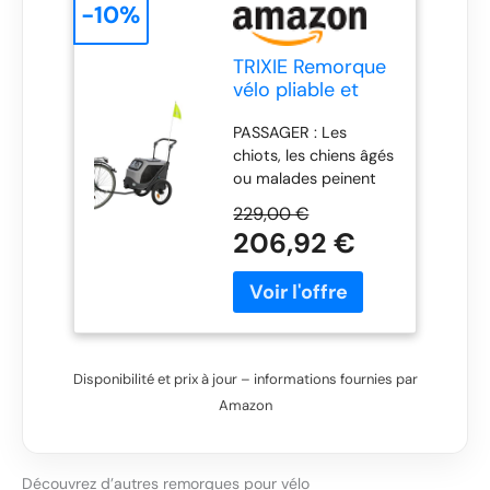
-10%
TRIXIE Remorque
vélo pliable et
réfléchissante
PASSAGER : Les
pour chien – 40 x
chiots, les chiens âgés
40 x 60 cm
ou malades peinent
souvent à suivre lors
229,00 €
de longues
206,92 €
randonnées à vélo.
Grâce à cette
remorque vélo, ton
compagnon peut
t'accompagner
partout EN SÉCURITÉ :
Disponibilité et prix à jour – informations fournies par
Pour que ton chien ne
Amazon
s'échappe pas
pendant le trajet,
chaque remorque
TRIXIE est équipée
Découvrez d’autres remorques pour vélo