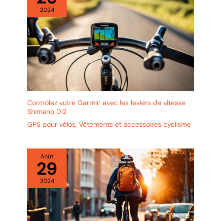
2024
Contrôlez votre Garmin avec les leviers de vitesse
Shimano Di2
GPS pour vélos
,
Vêtements et accessoires cyclisme
Août
29
2024