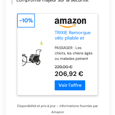
compromis majeur sur la sécurité.
-10%
TRIXIE Remorque
vélo pliable et
réfléchissante
PASSAGER : Les
pour chien – 40 x
chiots, les chiens âgés
40 x 60 cm
ou malades peinent
souvent à suivre lors
229,00 €
de longues
206,92 €
randonnées à vélo.
Grâce à cette
remorque vélo, ton
compagnon peut
t'accompagner
partout EN SÉCURITÉ :
Disponibilité et prix à jour – informations fournies par
Pour que ton chien ne
Amazon
s'échappe pas