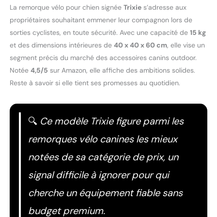
La remorque vélo pour chien signée
Trixie
s’adresse aux
propriétaires souhaitant emmener leur compagnon lors de
sorties cyclistes, en toute sécurité. Avec une capacité de
15 kg
et des dimensions intérieures de
40 x 40 x 60 cm
, elle vise un
segment précis du marché des accessoires canins outdoor.
Notée
4,5/5
sur Amazon, elle affiche des ambitions solides.
Reste à savoir si elle tient ses promesses au quotidien.
🔍
Ce modèle Trixie figure parmi les
remorques vélo canines les mieux
notées de sa catégorie de prix, un
signal difficile à ignorer pour qui
cherche un équipement fiable sans
budget premium.