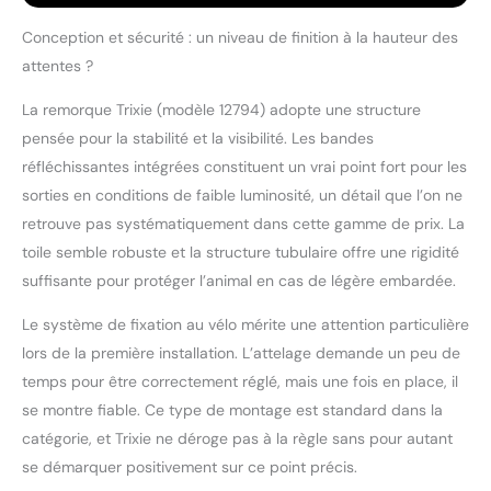
TRIXIE est équipée d'une
laisse courte intégrée.
Conception et sécurité : un niveau de finition à la hauteur des
La laisse donne
attentes ?
également à ton chien
un sentiment de
La remorque Trixie (modèle 12794) adopte une structure
sécurité ADAPTÉ : Avant
pensée pour la stabilité et la visibilité. Les bandes
l'achat, fais attention à
la taille et au poids de
réfléchissantes intégrées constituent un vrai point fort pour les
ton compagnon. Cette
sorties en conditions de faible luminosité, un détail que l’on ne
remorque vélo pour
retrouve pas systématiquement dans cette gamme de prix. La
petits chiens mesure 40
toile semble robuste et la structure tubulaire offre une rigidité
× 40 × 60 cm et
supporte des chiens
suffisante pour protéger l’animal en cas de légère embardée.
jusqu'à 15 kg FACILE À
Le système de fixation au vélo mérite une attention particulière
RANGER : Lorsque tu
veux voyager avec ton
lors de la première installation. L’attelage demande un peu de
chien, cette remorque
temps pour être correctement réglé, mais une fois en place, il
pour chien se plie
se montre fiable. Ce type de montage est standard dans la
facilement. Parfait
catégorie, et Trixie ne déroge pas à la règle sans pour autant
quand tu veux
emmener ton chien en
se démarquer positivement sur ce point précis.
vacances QUALITÉ : Nos