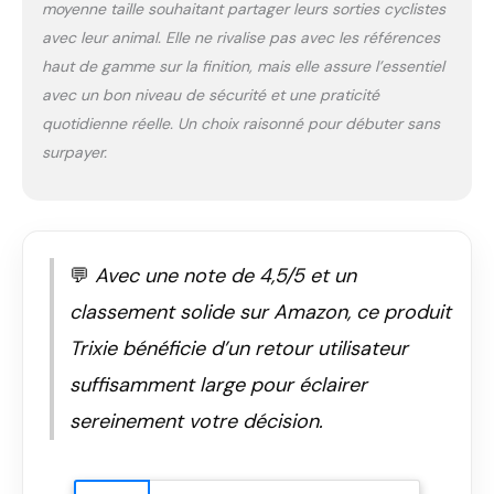
pour chien se plie
moyenne taille souhaitant partager leurs sorties cyclistes
facilement. Parfait
avec leur animal. Elle ne rivalise pas avec les références
quand tu veux
haut de gamme sur la finition, mais elle assure l’essentiel
emmener ton chien
avec un bon niveau de sécurité et une praticité
en vacances QUALITÉ
: Nos accessoires
quotidienne réelle. Un choix raisonné pour débuter sans
pour animaux TRIXIE
surpayer.
répondent aux
exigences élevées que
nous imposons à tous
nos produits. TRIXIE
allie une excellente
💬
Avec une note de 4,5/5 et un
qualité à une mise en
œuvre toujours
classement solide sur Amazon, ce produit
respectueuse des
Trixie bénéficie d’un retour utilisateur
animaux
suffisamment large pour éclairer
sereinement votre décision.