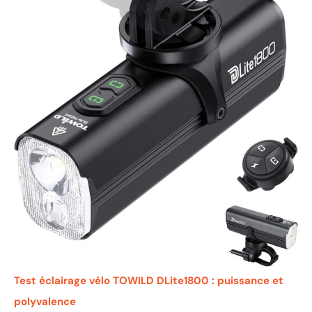
Test éclairage vélo TOWILD DLite1800 : puissance et
polyvalence