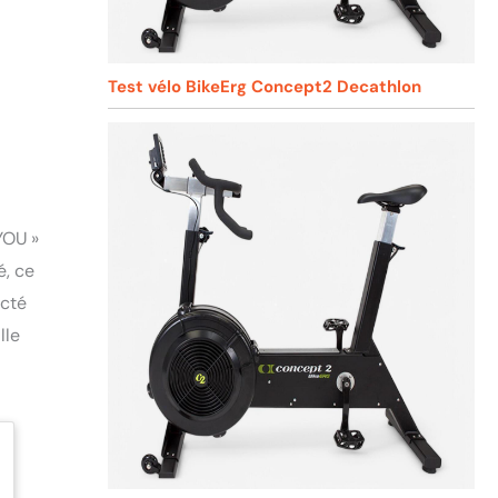
Test vélo BikeErg Concept2 Decathlon
YOU »
é, ce
ecté
lle