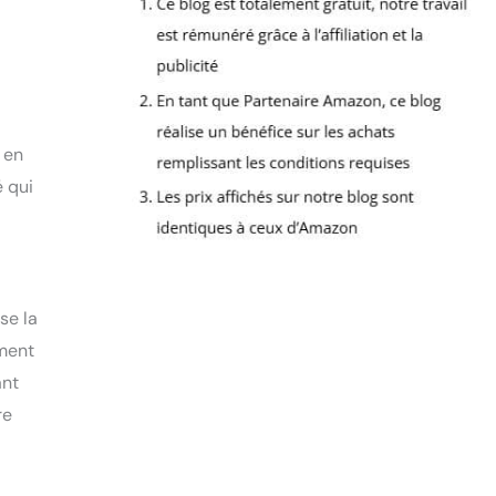
 en
é qui
se la
ement
ant
re