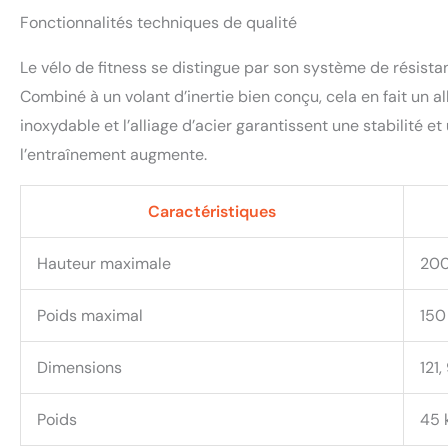
telles que l'analys
Fonctionnalités techniques de qualité
support pour iPad
d'entraînement ou
bouteille d'eau b
Le vélo de fitness se distingue par son système de résista
entraînement. 【Pr
Combiné à un volant d’inertie bien conçu, cela en fait un al
inclus dans le col
inoxydable et l’alliage d’acier garantissent une stabilité e
rechange gratuites
répond dans les 2
l’entraînement augmente.
nous contacter. In
garantie de qualité
Caractéristiques
Hauteur maximale
20
Poids maximal
150
Dimensions
121,
Poids
45 