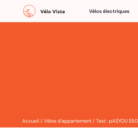
Aller
Vélo Vista
Vélos électriques
au
contenu
Accueil
Vélos d'appartement
Test : pASYOU S50