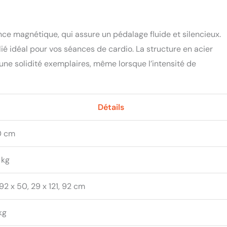
e, le temps, la vitesse, la distance, les calories et le régime. Un
 est également inclus pour que vous puissiez regarder des vidéos
 écouter de la musique pendant que vous roulez. Un porte-
ien conçu garantit que vous êtes toujours hydraté pendant votre
nce magnétique, qui assure un pédalage fluide et silencieux.
omesse PASYOU】 Les outils et le manuel d'instructions sont
lié idéal pour vos séances de cardio. La structure en acier
is. Assemblage facile en 30 minutes. Nous offrons 1 an de pièces de
t une solidité exemplaires, même lorsque l’intensité de
 pour tous les velos fitness PASYOU et l'équipe de support client
4 heures. Si vous avez des questions ou des demandes, veuillez
structions vidéo professionnelles par des techniciens. Double
 et de service !
Détails
0 cm
 kg
 92 x 50, 29 x 121, 92 cm
kg