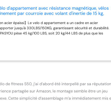
lo d'appartement avec résistance magnétique, vélos
aînement par courroie avec volant d'inertie de 15 kg,
4 directions, moniteur RPM - 150 kg Capacité de
en acier épaissi】Le velo d appartement a un cadre en acier
pporter jusqu'à 330LBS/150KG, garantissant sécurité et durabilité.
s PASYOU pèse 45 kg/100 LBS, soit 20 kg/44 LBS de plus que les
partement. Ce poids supplémentaire augmente la stabilité et offre
 conduite plus sûre. 【Vélo d'exercice doux et silencieux】Avec un
e 35 LBS/15 kg et un entraînement par courroie silencieux, ce vélo
ieur vous offre une conduite incroyablement douce et silencieuse.
jamais votre famille puisque vous brûlerez des calories, ce qui
duite confortable. Le velo stationnaire dispose d'un système de
ique avec différents niveaux pour expérimenter différentes
rt individuel entièrement réglable】 Le Exercise Bike est doté d'un
 antidérapant dans 4 directions et d'une selle rembourrée dans 4
 de fitness S50, j’ai d’abord été interpellé par sa réputatio
à la plupart des utilisateurs de différentes tailles. Convient pour
 pieds-6,56 pieds/160-200 cm. De plus, le vélo de cyclisme en
érience partagée sur Amazon, le montage semble être un jeu
une selle confortable et respirante qui réduit l'inconfort et la
mplexe. Cette simplicité d’assemblage m’a immédiatement mis 
ongs trajets. 【Détails de conception intimes】 Le vélo d'exercice à
pé d'un moniteur LCD qui peut afficher des informations de base