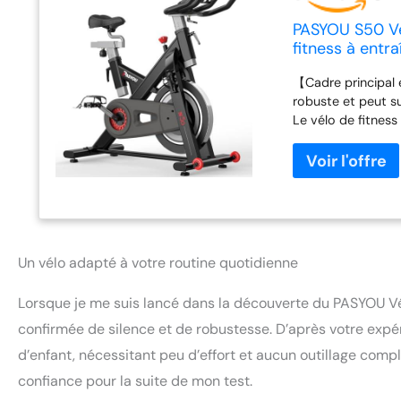
PASYOU S50 Vé
fitness à entr
réglable dans 
【Cadre principal 
charge
robuste et peut su
Le vélo de fitnes
autres vélos d'ap
une expérience de
volant d'inertie d
de vitesse d'intér
Cela ne dérangera 
garantira une con
résistance magnét
Un vélo adapté à votre routine quotidienne
intensités. 【Confo
guidon réglable et
Lorsque je me suis lancé dans la découverte du PASYOU Vélo
directions, adapté 
une hauteur: 5,24
confirmée de silence et de robustesse. D’après votre exp
salle est équipé d'
d’enfant, nécessitant peu d’effort et aucun outillage co
fatigue lors des l
confiance pour la suite de mon test.
domicile est équi