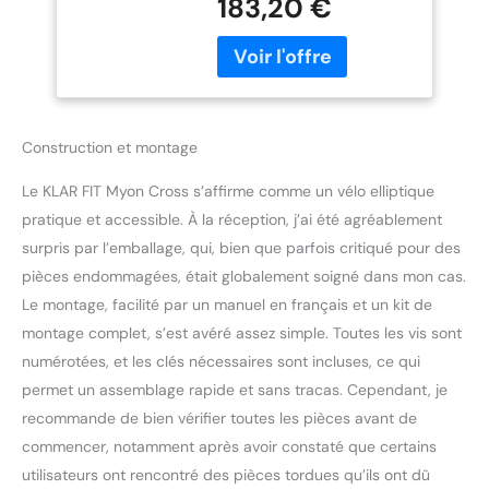
183,20 €
complet du corps
Support Tablette,
ménageant les
PulseControl, Blanc
articulations pour les bras,
Antique
les jambes, les fessiers et
les épaules. Un ordinateur
d'entraînement intégré
Construction et montage
permet un entraînement
axé sur les objectifs et la
Le KLAR FIT Myon Cross s’affirme comme un vélo elliptique
performance. STABILITÉ :
L'accès bas offre un grand
pratique et accessible. À la réception, j’ai été agréablement
confort, tandis que les
surpris par l’emballage, qui, bien que parfois critiqué pour des
grandes surfaces de
pièces endommagées, était globalement soigné dans mon cas.
marche antidérapantes
Le montage, facilité par un manuel en français et un kit de
assurent une bonne
stabilité. Les tubes de
montage complet, s’est avéré assez simple. Toutes les vis sont
support de l'appareil de
numérotées, et les clés nécessaires sont incluses, ce qui
fitness, avec un poids
permet un assemblage rapide et sans tracas. Cependant, je
d'utilisateur max. de 100
recommande de bien vérifier toutes les pièces avant de
kg, sont munis de
commencer, notamment après avoir constaté que certains
capuchons de protection
en plastique ménageant le
utilisateurs ont rencontré des pièces tordues qu’ils ont dû