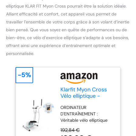
elliptique KLAR FIT Myon Cross pourrait être la solution idéale.
Alliant efficacité et confort, cet appareil vous permet de
travailler l’ensemble de votre corps grâce à son volant d’inertie
bien pensé. Que vous soyez en quête de performances ou de
bien-être, ce vélo d’exercice elliptique s’adapte à vos besoins,
offrant ainsi une expérience d’entraînement optimale et
personnalisée.
-5%
Klarfit Myon Cross
Vélo elliptique -
Cross Stepper avec
ORDINATEUR
Masse d'inertie de 12
D'ENTRAÎNEMENT :
kg, Appareil elliptique
Véritable vélo elliptique
avec système
pour la maison, l'appareil
SilentBelt, résistance
192,84 €
offre un entraînement
sur 8 Niveaux,