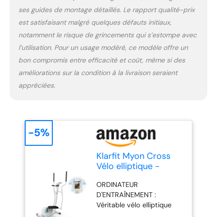
distance sont affichées sur
ses guides de montage détaillés. Le rapport qualité-prix
l'écran LCD clair du
stepper cross trainer. Vous
est satisfaisant malgré quelques défauts initiaux,
avez ainsi à tout moment
notamment le risque de grincements qui s’estompe avec
la possibilité d'obtenir une
l’utilisation. Pour un usage modéré, ce modèle offre un
évaluation précise de
bon compromis entre efficacité et coût, même si des
votre forme physique.
CARDIOFRÉQUENCEMÈTRE
améliorations sur la condition à la livraison seraient
: Un cardiofréquencemètre
appréciées.
intégré aux poignées
confortables alimente
l'ordinateur d'entraînement
en données en direct sur la
-5%
fréquence cardiaque et
permet ainsi un contrôle
efficace des
Klarfit Myon Cross
performances. Le fitness
Vélo elliptique -
devient un vrai plaisir.
Cross Stepper avec
ORDINATEUR
Masse d'inertie de 12
D'ENTRAÎNEMENT :
kg, Appareil elliptique
Véritable vélo elliptique
avec système
pour la maison, l'appareil
SilentBelt, résistance