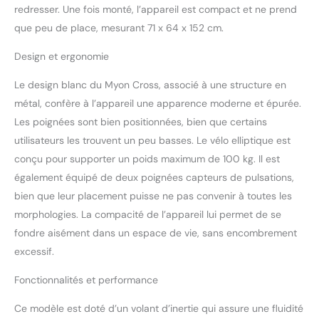
sol. ERGONOMIQUE : Le
redresser. Une fois monté, l’appareil est compact et ne prend
vélo elliptique/cross
que peu de place, mesurant 71 x 64 x 152 cm.
trainer Klarfit Myon Cross
est un appareil
Design et ergonomie
d'entraînement à domicile
ergonomique, destiné à
Le design blanc du Myon Cross, associé à une structure en
augmenter les
métal, confère à l’appareil une apparence moderne et épurée.
performances de votre
Les poignées sont bien positionnées, bien que certains
corps et à relancer
correctement votre
utilisateurs les trouvent un peu basses. Le vélo elliptique est
système cardiovasculaire.
conçu pour supporter un poids maximum de 100 kg. Il est
ÉCRAN : Outre le temps, la
également équipé de deux poignées capteurs de pulsations,
vitesse, la consommation
bien que leur placement puisse ne pas convenir à toutes les
de calories ainsi que la
distance sont affichées sur
morphologies. La compacité de l’appareil lui permet de se
l'écran LCD clair du
fondre aisément dans un espace de vie, sans encombrement
stepper cross trainer. Vous
excessif.
avez ainsi à tout moment
la possibilité d'obtenir une
Fonctionnalités et performance
évaluation précise de
votre forme physique.
Ce modèle est doté d’un volant d’inertie qui assure une fluidité
CARDIOFRÉQUENCEMÈTRE