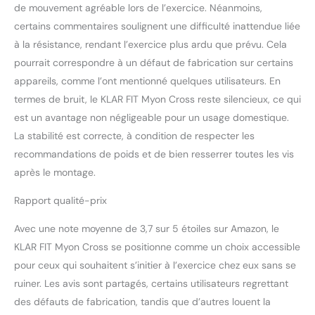
de mouvement agréable lors de l’exercice. Néanmoins,
: Un cardiofréquencemètre
certains commentaires soulignent une difficulté inattendue liée
intégré aux poignées
confortables alimente
à la résistance, rendant l’exercice plus ardu que prévu. Cela
l'ordinateur d'entraînement
pourrait correspondre à un défaut de fabrication sur certains
en données en direct sur la
appareils, comme l’ont mentionné quelques utilisateurs. En
fréquence cardiaque et
termes de bruit, le KLAR FIT Myon Cross reste silencieux, ce qui
permet ainsi un contrôle
efficace des
est un avantage non négligeable pour un usage domestique.
performances. Le fitness
La stabilité est correcte, à condition de respecter les
devient un vrai plaisir.
recommandations de poids et de bien resserrer toutes les vis
après le montage.
Rapport qualité-prix
Avec une note moyenne de 3,7 sur 5 étoiles sur Amazon, le
KLAR FIT Myon Cross se positionne comme un choix accessible
pour ceux qui souhaitent s’initier à l’exercice chez eux sans se
ruiner. Les avis sont partagés, certains utilisateurs regrettant
des défauts de fabrication, tandis que d’autres louent la