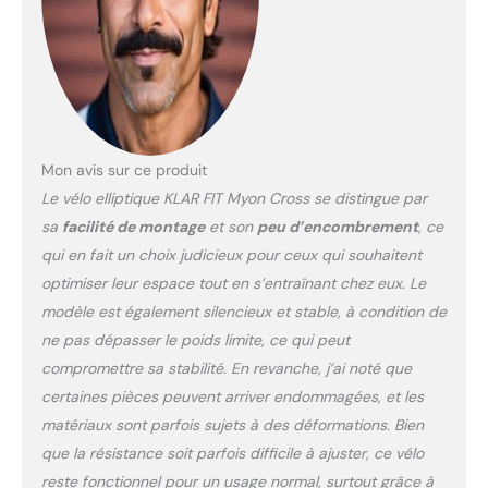
stabilité. Les tubes de
support de l'appareil de
fitness, avec un poids
d'utilisateur max. de 100
kg, sont munis de
capuchons de protection
en plastique ménageant le
sol. ERGONOMIQUE : Le
Mon avis sur ce produit
vélo elliptique/cross
Le vélo elliptique KLAR FIT Myon Cross se distingue par
trainer Klarfit Myon Cross
sa
facilité de montage
et son
peu d’encombrement
, ce
est un appareil
qui en fait un choix judicieux pour ceux qui souhaitent
d'entraînement à domicile
ergonomique, destiné à
optimiser leur espace tout en s’entraînant chez eux. Le
augmenter les
modèle est également silencieux et stable, à condition de
performances de votre
ne pas dépasser le poids limite, ce qui peut
corps et à relancer
compromettre sa stabilité. En revanche, j’ai noté que
correctement votre
certaines pièces peuvent arriver endommagées, et les
système cardiovasculaire.
ÉCRAN : Outre le temps, la
matériaux sont parfois sujets à des déformations. Bien
vitesse, la consommation
que la résistance soit parfois difficile à ajuster, ce vélo
de calories ainsi que la
reste fonctionnel pour un usage normal, surtout grâce à