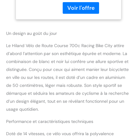
et stabilité. Résistant et
maniable, il est idéal pour
les déplacements
quotidiens en ville
comme pour les sorties
Un design au goût du jour
plus longues sur route.
【Transmission fluide et
Le Hiland Vélo de Route Course 700c Racing Bike City attire
précise à 14 vitesses】
Équipé d’un système de
d’abord l’attention par son esthétique épurée et moderne. La
dérailleur fiable à 14
combinaison de blanc et noir lui confère une allure sportive et
vitesses, ce vélo de route
distinguée. Conçu pour ceux qui aiment manier leur bicyclette
permet des changements
en ville ou sur les routes, il est doté d’un cadre en aluminium
de rapport rapides et
efficaces. Parfait pour
de 50 centimètres, léger mais robuste. Son style sportif se
s’adapter au trafic urbain,
démarque et séduira les amateurs de cyclisme à la recherche
aux faux plats et aux
d’un design élégant, tout en se révélant fonctionnel pour un
parcours sportifs légers.
usage quotidien.
【Freins à étrier efficaces
et sécurisés】Les freins
Performance et caractéristiques techniques
caliper avant et arrière
assurent un freinage
Doté de 14 vitesses, ce vélo vous offrira la polyvalence
réactif et contrôlé, même