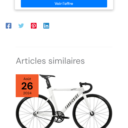
utilisateurs à partir de 12 ans.
inclus.
Vélo livré préassemblé à 85 %,
montage simple et rapide. Outils
d’installation et pédales inclus.
Articles similaires
Août
26
2024