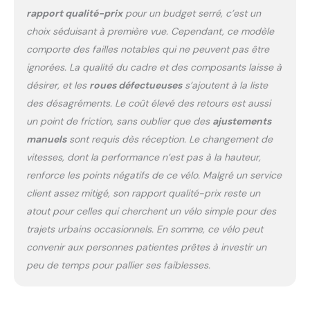
confiance au quotidien.
rapport qualité-prix
pour un budget serré, c’est un
【Roues 700C rapides et
choix séduisant à première vue. Cependant, ce modèle
confortables】Les roues
comporte des failles notables qui ne peuvent pas être
700C roulent de manière
ignorées. La qualité du cadre et des composants laisse à
fluide sur l’asphalte,
garantissant une bonne
désirer, et les
roues défectueuses
s’ajoutent à la liste
vitesse tout en
des désagréments. Le coût élevé des retours est aussi
conservant un excellent
un point de friction, sans oublier que des
ajustements
confort de conduite.
manuels
sont requis dès réception. Le changement de
Idéales pour le vélotaf, les
trajets urbains et les
vitesses, dont la performance n’est pas à la hauteur,
balades loisirs. 【Tailles
renforce les points négatifs de ce vélo. Malgré un service
recommandées et
client assez mitigé, son rapport qualité-prix reste un
montage facile】Taille S :
atout pour celles qui cherchent un vélo simple pour des
recommandée pour une
taille de 160–170 cm;
trajets urbains occasionnels. En somme, ce vélo peut
Taille M : recommandée
convenir aux personnes patientes prêtes à investir un
pour une taille de 168–178
peu de temps pour pallier ses faiblesses.
cm; Taille L :
recommandée pour une
taille de 175–190 cm.