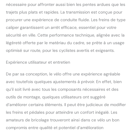
nécessaire pour affronter aussi bien les pentes ardues que les
par temps humide. Ils
offrent une sécurité
trajets plus plats et rapides. La transmission est conçue pour
renforcée pour une
procurer une expérience de conduite fluide. Les freins de type
conduite en toute
caliper garantissent un arrêt efficace, essentiel pour votre
confiance au quotidien.
sécurité en ville. Cette performance technique, alignée avec la
【Roues 700C rapides et
légèreté offerte par le matériau du cadre, se prête à un usage
confortables】Les roues
700C roulent de manière
optimisé sur route, pour les cyclistes avertis et exigeants.
fluide sur l’asphalte,
garantissant une bonne
Expérience utilisateur et entretien
vitesse tout en
conservant un excellent
De par sa conception, le vélo offre une expérience agréable
confort de conduite.
avec toutefois quelques ajustements à prévoir. En effet, bien
Idéales pour le vélotaf, les
qu’il soit livré avec tous les composants nécessaires et des
trajets urbains et les
outils de montage, quelques utilisateurs ont suggéré
balades loisirs. 【Tailles
d’améliorer certains éléments. Il peut être judicieux de modifier
recommandées et
montage facile】Taille S :
les freins et pédales pour atteindre un confort inégalé. Les
recommandée pour une
amateurs de bricolage trouveront ainsi dans ce vélo un bon
taille de 160–170 cm;
compromis entre qualité et potentiel d’amélioration
Taille M : recommandée