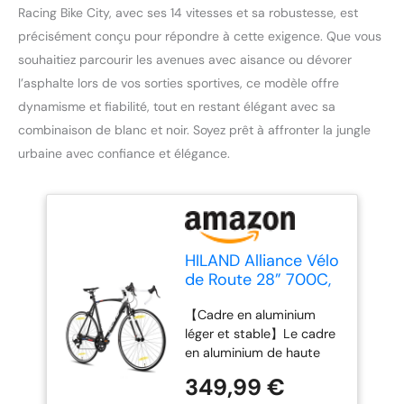
Racing Bike City, avec ses 14 vitesses et sa robustesse, est
précisément conçu pour répondre à cette exigence. Que vous
souhaitiez parcourir les avenues avec aisance ou dévorer
l’asphalte lors de vos sorties sportives, ce modèle offre
dynamisme et fiabilité, tout en restant élégant avec sa
combinaison de blanc et noir. Soyez prêt à affronter la jungle
urbaine avec confiance et élégance.
HILAND Alliance Vélo
de Route 28” 700C,
14 Vitesses, Cadre
【Cadre en aluminium
Aluminium 57 cm,
léger et stable】Le cadre
Vélo de Ville et
en aluminium de haute
Pendulaire pour
qualité offre un excellent
Homme et Femme,
349,99 €
compromis entre légèreté
Plusieurs Tailles, Noir