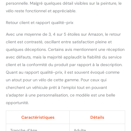
personnelle. Malgré quelques détail visibles sur la peinture, le
pour une taille de 168–178
cm; Taille L :
vélo reste fonctionnel et appréciable.
recommandée pour une
taille de 175–190 cm.
Retour client et rapport qualité-prix
Convient aux utilisateurs
Avec une moyenne de 3, 4 sur 5 étoiles sur Amazon, le retour
à partir de 12 ans. Vélo
livré préassemblé à 85 %,
client est contrasté, oscillant entre satisfaction pleine et
montage simple et
quelques déceptions. Certains avis mentionnent une réception
rapide. Outils
avec défauts, mais la majorité applaudit la fiabilité du service
d’installation et pédales
client et la conformité du produit par rapport à la description.
inclus.
Quant au rapport qualité-prix, il est souvent évoqué comme
un atout pour un vélo de cette gamme. Pour ceux qui
cherchent un véhicule prêt à l’emploi tout en pouvant
s’adapter à une personnalisation, ce modèle est une belle
opportunité.
Caractéristiques
Détails
Tranche d’âge
Adulte