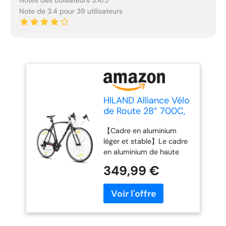
Note de 3.4 pour 39 utilisateurs
HILAND Alliance Vélo
de Route 28” 700C,
14 Vitesses, Cadre
【Cadre en aluminium
Aluminium 57 cm,
léger et stable】Le cadre
Vélo de Ville et
en aluminium de haute
Pendulaire pour
qualité offre un excellent
Homme et Femme,
349,99 €
compromis entre légèreté
Plusieurs Tailles, Noir
et stabilité. Résistant et
maniable, il est idéal pour
les déplacements
quotidiens en ville
comme pour les sorties