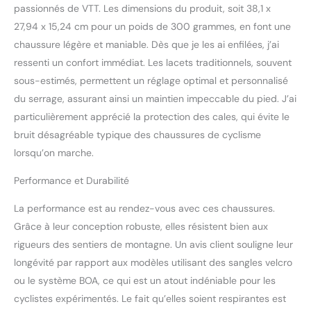
distribuer la force du
passionnés de VTT. Les dimensions du produit, soit 38,1 x
système de fermeture à
27,94 x 15,24 cm pour un poids de 300 grammes, en font une
la tige pour un transfert
chaussure légère et maniable. Dès que je les ai enfilées, j’ai
direct de puissance, et
une maille mono-filament
ressenti un confort immédiat. Les lacets traditionnels, souvent
pour la ventilation. Le
sous-estimés, permettent un réglage optimal et personnalisé
renfort Rock Print le long
du serrage, assurant ainsi un maintien impeccable du pied. J’ai
des orteils et du talon
particulièrement apprécié la protection des cales, qui évite le
offre une résistance à
bruit désagréable typique des chaussures de cyclisme
l'abrasion et une
durabilité accrue. En plus
lorsqu’on marche.
de l'ajustement infini et
de la capacité de
Performance et Durabilité
s'adapter à chaque zone
du pied, les lacets offrent
La performance est au rendez-vous avec ces chaussures.
un remplacement et une
Grâce à leur conception robuste, elles résistent bien aux
personnalisation faciles,
rigueurs des sentiers de montagne. Un avis client souligne leur
une sensation plus
longévité par rapport aux modèles utilisant des sangles velcro
naturelle sur le pied et
ou le système BOA, ce qui est un atout indéniable pour les
une fiabilité même dans
les conditions les plus
cyclistes expérimentés. Le fait qu’elles soient respirantes est
défavorables. Nos lacets