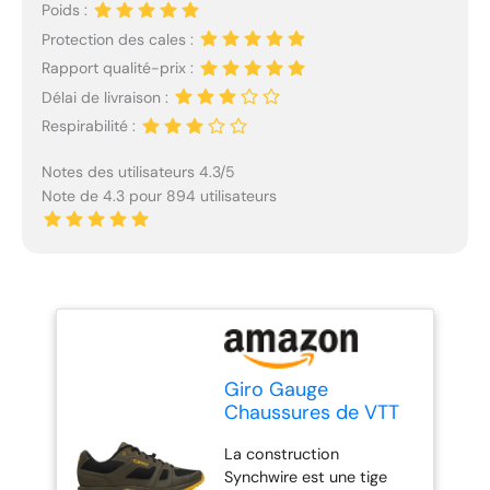
Poids :
Protection des cales :
Rapport qualité-prix :
Délai de livraison :
Respirabilité :
Notes des utilisateurs 4.3/5
Note de 4.3 pour 894 utilisateurs
Giro Gauge
Chaussures de VTT
pour Homme, Vert
La construction
Trail Green/Spectra
Synchwire est une tige
Yellow, 39 EU