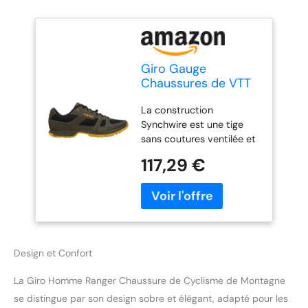
Giro Gauge
Chaussures de VTT
pour Homme, Vert
La construction
Trail Green/Spectra
Synchwire est une tige
Yellow, 39 EU
sans coutures ventilée et
renforcée pour créer une
117,29 €
chaussure de cyclisme
légère avec une
circulation d'air incroyable
et une intégrité
structurelle. Synchwire
est un composite avancé
Design et Confort
de film thermocollé qui
offre une durabilité
La Giro Homme Ranger Chaussure de Cyclisme de Montagne
générale, une feuille
interne non tissée pour
se distingue par son design sobre et élégant, adapté pour les