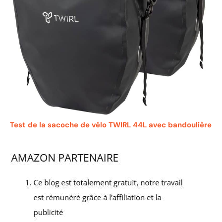
Test de la sacoche de vélo TWIRL 44L avec bandoulière