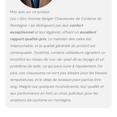
l'abrasion et une
durabilité accrue. En plus
de l'ajustement infini et
Mon avis sur ce produit
de la capacité de
Les « Giro Homme Ranger Chaussures de Cyclisme de
s'adapter à chaque zone
Montagne » se distinguent par leur
confort
du pied, les lacets offrent
exceptionnel
et leur légèreté, offrant un
excellent
un remplacement et une
personnalisation faciles,
rapport qualité-prix
. Le maintien des cales est
une sensation plus
irréprochable, et la qualité générale du produit est
naturelle sur le pied et
remarquable. Toutefois, certains utilisateurs signalent un
une fiabilité même dans
inconfort au niveau du cou-de-pied dû au laçage et un
les conditions les plus
problème de taille, ce qui peut nuire à l’ajustement. De
défavorables. Nos lacets
tubulaires tissés sont
plus, ces chaussures ne sont pas idéales pour les basses
conçus pour être très
températures, et le délai de livraison peut parfois être
durables, légers et pour
long. Malgré ces quelques inconvénients, leur qualité et
maintenir un nœud en
leur performance en font un choix judicieux pour les
toute sécurité sans
glisser. La base d'une
amateurs de cyclisme en montagne.
grande randonnée : une
chaussure de cyclisme
tout-terrain d'inspiration