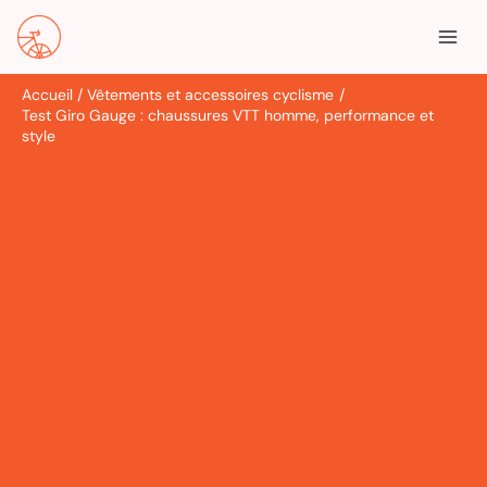
Aller
R
au
e
contenu
c
Accueil
Vêtements et accessoires cyclisme
h
Test Giro Gauge : chaussures VTT homme, performance et
e
style
r
c
h
e
r