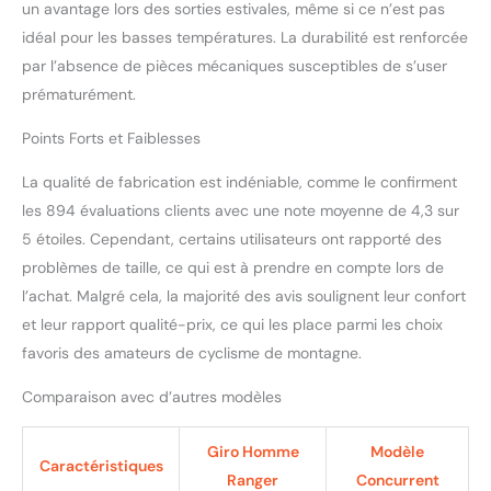
un avantage lors des sorties estivales, même si ce n’est pas
tubulaires tissés sont
idéal pour les basses températures. La durabilité est renforcée
conçus pour être très
par l’absence de pièces mécaniques susceptibles de s’user
durables, légers et pour
maintenir un nœud en
prématurément.
toute sécurité sans
glisser. La base d'une
Points Forts et Faiblesses
grande randonnée : une
La qualité de fabrication est indéniable, comme le confirment
chaussure de cyclisme
tout-terrain d'inspiration
les 894 évaluations clients avec une note moyenne de 4,3 sur
athlétique, confortable et
5 étoiles. Cependant, certains utilisateurs ont rapporté des
habilement équipée pour
problèmes de taille, ce qui est à prendre en compte lors de
les aventures sur les
l’achat. Malgré cela, la majorité des avis soulignent leur confort
chemins, les routes ou les
sentiers Ajustement
et leur rapport qualité-prix, ce qui les place parmi les choix
confortable et soutien : la
favoris des amateurs de cyclisme de montagne.
maille souple et
respirante avec armure
Comparaison avec d’autres modèles
thermo-collée est
durable et légère, avec un
Giro Homme
Modèle
renfort supplémentaire au
Caractéristiques
Ranger
Concurrent
niveau des orteils et du