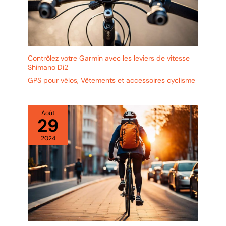
Contrôlez votre Garmin avec les leviers de vitesse
Shimano Di2
GPS pour vélos
,
Vêtements et accessoires cyclisme
Août
29
2024