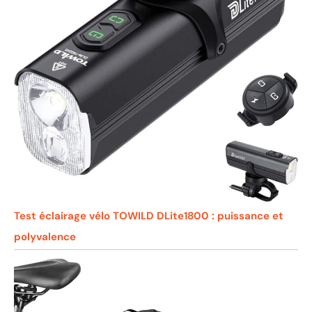
Test éclairage vélo TOWILD DLite1800 : puissance et
polyvalence