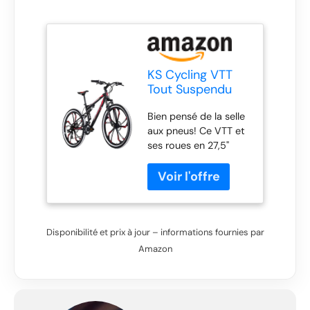
KS Cycling VTT
Tout Suspendu
27,5" Scrawler
Bien pensé de la selle
Noir-Rouge TC
aux pneus! Ce VTT et
46 cm
ses roues en 27,5"
enthousiasme par son
cadre noir et ses
stickers blancs très
stylés. Le VTT tout
suspendu est équipé
Disponibilité et prix à jour – informations fournies par
d'un dérailleur
Shimano 21 vitesses.
Amazon
Un frein V-Brake
assure le freinage à
l'arrière. Le cadre tout
suspendu vous