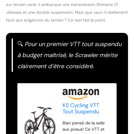
sur terrain varié, il embarque une transmission Shimano 21
vitesses et une double suspension. Mais que vaut-il réellement
face aux exigences du terrain ? Ce test fait le point.
🔍
Pour un premier VTT tout suspendu
à budget maîtrisé, le Scrawler mérite
clairement d’être considéré.
KS Cycling VTT
Tout Suspendu
27,5" Scrawler
Bien pensé de la selle
Noir-Rouge TC 46
aux pneus! Ce VTT et
cm