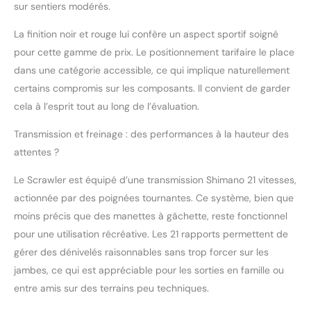
sur sentiers modérés.
entre 26" et
twentyninners. Pour
La finition noir et rouge lui confère un aspect sportif soigné
ceux qui ne peuvent se
pour cette gamme de prix. Le positionnement tarifaire le place
décider entre les
dans une catégorie accessible, ce qui implique naturellement
avantages du 26" et
ceux du 29", l'alternative
certains compromis sur les composants. Il convient de garder
27,5" représente le juste
cela à l’esprit tout au long de l’évaluation.
milieu.
Transmission et freinage : des performances à la hauteur des
attentes ?
Le Scrawler est équipé d’une transmission Shimano 21 vitesses,
actionnée par des poignées tournantes. Ce système, bien que
moins précis que des manettes à gâchette, reste fonctionnel
pour une utilisation récréative. Les 21 rapports permettent de
gérer des dénivelés raisonnables sans trop forcer sur les
jambes, ce qui est appréciable pour les sorties en famille ou
entre amis sur des terrains peu techniques.