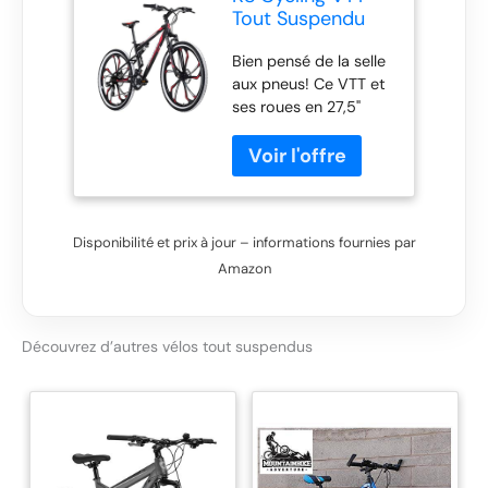
Tout Suspendu
27,5" Scrawler
Bien pensé de la selle
Noir-Rouge TC
aux pneus! Ce VTT et
46 cm
ses roues en 27,5"
enthousiasme par son
cadre noir et ses
stickers blancs très
stylés. Le VTT tout
suspendu est équipé
Disponibilité et prix à jour – informations fournies par
d'un dérailleur
Shimano 21 vitesses.
Amazon
Un frein V-Brake
assure le freinage à
l'arrière. Le cadre tout
Découvrez d’autres vélos tout suspendus
suspendu vous
permet de garder le
contrôle sur tout type
de terrain. Le plus
absolu de ce VTT ce
sont les roues 27,5'' en