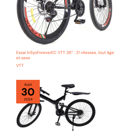
Essai InSyoForeverEC VTT 26″ : 21 vitesses, tout âge
et sexe
VTT
Août
30
2024