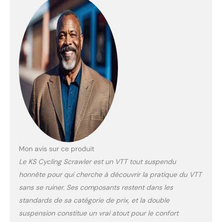
permet de garder le
contrôle sur tout type
de terrain. Le plus
absolu de ce VTT ce
sont les roues 27,5'' en
magnesium aluminium
équipées de moyeux
annulaires à
roulement à billes
étanche. Ses pneus
27,5 pouce (650B)
sont le chaînon
manquant entre 26"
et twentyninners.
Mon avis sur ce produit
Pour ceux qui ne
Le KS Cycling Scrawler est un VTT tout suspendu
peuvent se décider
entre les avantages
honnête pour qui cherche à découvrir la pratique du VTT
du 26" et ceux du 29",
sans se ruiner. Ses composants restent dans les
l'alternative 27,5"
standards de sa catégorie de prix, et la double
représente le juste
suspension constitue un vrai atout pour le confort
milieu.