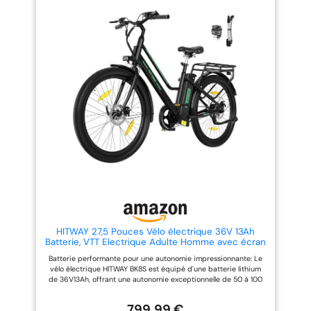
avant suspendue et une selle
intelligente et modes
réglable en fonction de
polyvalents: L'écran LCD intuitif
l'intensité de l'amortissement, le
affiche des informations
HITWAY BK15P assure une
essentielles telles que la vitesse,
conduite fluide et confortable,
l’autonomie et le mode
même sur les terrains
sélectionné. Profitez de trois
accidentés. Vous pourrez ajuster
niveaux de vitesse et de deux
l’amortissement pour une
modes de conduite : assistance
conduite optimale. Équipement
au pédalage pour une conduite
de qualité pour une conduite
sans effort ou mode classique
contrôlée:Ce VTT électrique est
pour un contrôle total.
équipé d’un écran LCD clair,
Équipement pratique pour un
d’un système de transmission à
usage quotidien: Le cadre bas
7 vitesses et de freins à disque
facilite la montée et la descente
pour une conduite sécurisée et
du vélo. En bonus, une pompe
un contrôle optimal de la vitesse.
portable et un antivol sont
Aide à l'enregistrement pour les
inclus, pour un trajet serein et
subventions nationales:Nous
sécurisé. Un design
vous aidons à enregistrer votre
ergonomique pour les plus
vélo électrique et à obtenir les
grands: Conçu pour les
subventions gouvernementales
personnes mesurant 160 cm ou
nationales disponibles. Profitez
plus, le HITWAY BK8S garantit une
d'avantages financiers tout en
position ergonomique et un
HITWAY 27,5 Pouces Vélo électrique 36V 13Ah
contribuant à une mobilité plus
grand confort. Avec une vitesse
Batterie, VTT Electrique Adulte Homme avec écran
verte. Prêt à l’emploi avec
maximale de 25 km/h et un
LCD, 25km/h avec Moteur 250w, autonomie
Batterie performante pour une autonomie impressionnante: Le
accessoires inclus:Le vélo est
design élégant, il est idéal pour
jusqu'à 50-100km,APP
vélo électrique HITWAY BK8S est équipé d'une batterie lithium
livré avec des garde-boues, une
les déplacements urbains.
de 36V13Ah, offrant une autonomie exceptionnelle de 50 à 100
pompe et un antivol. Il est conçu
CONVIENT POUR LES DÉBUTANTS
km. Idéal pour les trajets quotidiens ou les longues randonnées.
pour les cyclistes à partir de 168
: Si vous cherchez à acheter
Avec son moteur puissant de 250W, il grimpe des pentes allant
cm de hauteur, offrant ainsi un
votre premier vélo électrique, le
799,99 €
jusqu'à 25 degrés sans difficulté, pour une expérience de