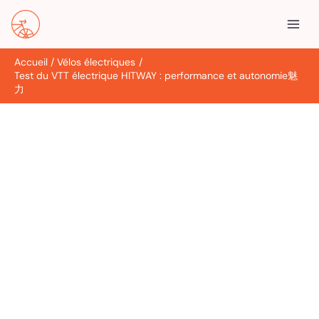
Aller
R
au
e
contenu
c
Accueil
Vélos électriques
h
Test du VTT électrique HITWAY : performance et autonomie魅
e
力
r
c
h
e
r