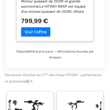
Moteur puissant de 250W et grande
36V13Ah/48V15,6AH,Autonomie
autonomie:Le HITWAY BK15P est équipé
60-100km,Ville E-Bike avec 7
d'un moteur puissant de 250W, offrant
Vitesses, 250W Moteur pour
une vitesse maximale de 25 km/h. Avec
Adulte
799,99 €
sa batterie amovible de 36V13Ah, il
permet une autonomie impressionnante
de 60 à 120 km, idéal pour les trajets
quotidiens ou les aventures en pleine
nature. Confort de conduite
exceptionnel:Avec une fourche avant
Disponibilité et prix à jour – informations fournies par
suspendue et une selle réglable en
Amazon
fonction de l'intensité de
l'amortissement, le HITWAY BK15P assure
une conduite fluide et confortable, même
sur les terrains accidentés. Vous pourrez
Découvrez d’autres du VTT électrique HITWAY : performance
ajuster l’amortissement pour une
et autonomie魅力
conduite optimale. Équipement de
qualité pour une conduite contrôlée:Ce
VTT électrique est équipé d’un écran LCD
clair, d’un système de transmission à 7
vitesses et de freins à disque pour une
conduite sécurisée et un contrôle