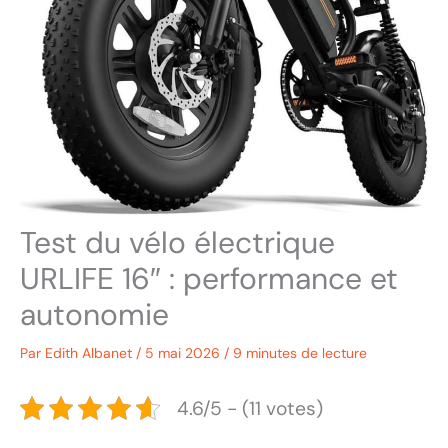
Test du vélo électrique
URLIFE 16″ : performance et
autonomie
Par
Edith Albanet
/
5 mai 2026
/
9 minutes de lecture
4.6/5 - (11 votes)