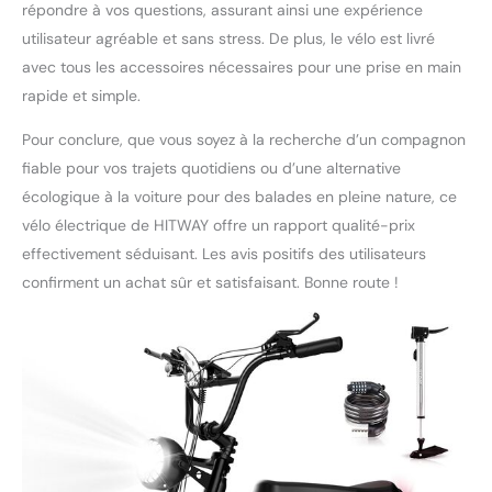
répondre à vos questions, assurant ainsi une expérience
conduite sûre et
utilisateur agréable et sans stress. De plus, le vélo est livré
confortable :
amortissement
avec tous les accessoires nécessaires pour une prise en main
hydraulique de la fourche
rapide et simple.
avant et de la suspension
centrale, pas de peur des
Pour conclure, que vous soyez à la recherche d’un compagnon
secousses. La selle en
fiable pour vos trajets quotidiens ou d’une alternative
mousse à mémoire de
écologique à la voiture pour des balades en pleine nature, ce
forme très élastique et de
vélo électrique de HITWAY offre un rapport qualité-prix
haute qualité rend votre
conduite plus
effectivement séduisant. Les avis positifs des utilisateurs
confortable. Les freins à
confirment un achat sûr et satisfaisant. Bonne route !
disque avant et arrière
peuvent ralentir et arrêter
efficacement, assurant la
sécurité de la conduite.
Le phare à LED
surdimensionné et
lumineux peut garantir
entièrement la sécurité
de la conduite de nuit.