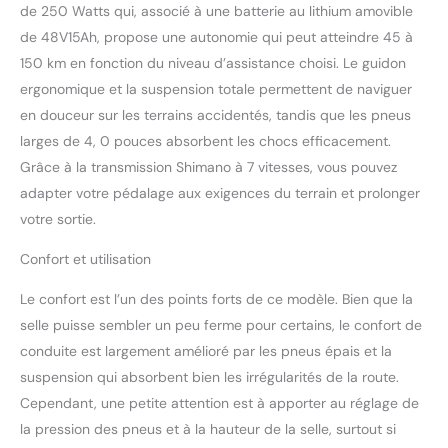
de 250 Watts qui, associé à une batterie au lithium amovible
qui résistent facilement
aux conditions routières
de 48V15Ah, propose une autonomie qui peut atteindre 45 à
telles que les routes
150 km en fonction du niveau d’assistance choisi. Le guidon
urbaines, les montagnes,
ergonomique et la suspension totale permettent de naviguer
la neige et les plages. Il
en douceur sur les terrains accidentés, tandis que les pneus
est antidérapant,
résistant aux crevaisons
larges de 4, 0 pouces absorbent les chocs efficacement.
et peut également fournir
Grâce à la transmission Shimano à 7 vitesses, vous pouvez
une absorption des chocs
adapter votre pédalage aux exigences du terrain et prolonger
supplémentaire. Vous
votre sortie.
pouvez vous déplacer
librement et avoir une
Confort et utilisation
expérience de conduite
plus confortable. Un
Le confort est l’un des points forts de ce modèle. Bien que la
système d'entraînement
selle puisse sembler un peu ferme pour certains, le confort de
puissant : le vélo
électrique HITWAY BK29
conduite est largement amélioré par les pneus épais et la
est équipé d'un moteur
suspension qui absorbent bien les irrégularités de la route.
sans balais puissant avec
Cependant, une petite attention est à apporter au réglage de
une vitesse maximale de
la pression des pneus et à la hauteur de la selle, surtout si
25 km/h, qui fournit