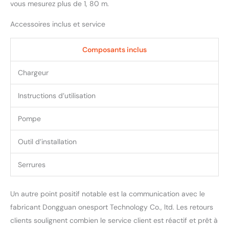
toujours une puissance
vous mesurez plus de 1, 80 m.
forte pour votre
conduite, et une pente
Accessoires inclus et service
maximale de 25° dans les
montagnes et les forêts
Composants inclus
sans peur des obstacles.
Cela repousse les limites
Chargeur
du plaisir de conduite.
Plusieurs modes de
Instructions d’utilisation
conduite : 2 modes de
conduite + transmission 7
Pompe
vitesses. L'ajustement de
vitesse rapide, simple et
Outil d’installation
fiable rend la conduite
plus facile pour vous. En
outre, il dispose d'un
Serrures
affichage LCD intelligent
qui peut afficher
Un autre point positif notable est la communication avec le
différentes informations
telles que la vitesse, la
fabricant Dongguan onesport Technology Co., ltd. Les retours
distance et la puissance
clients soulignent combien le service client est réactif et prêt à
de la batterie. Aide à la