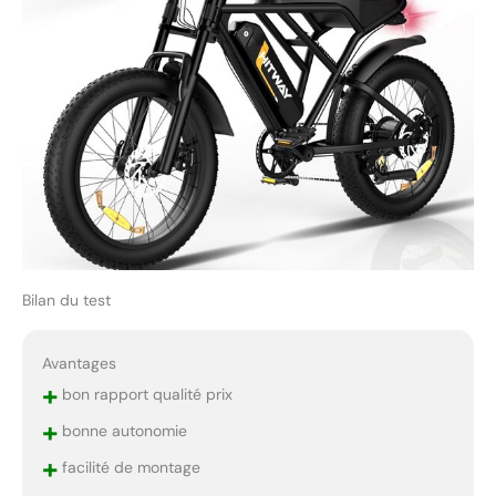
Bilan du test
Avantages
+
bon rapport qualité prix
+
bonne autonomie
+
facilité de montage