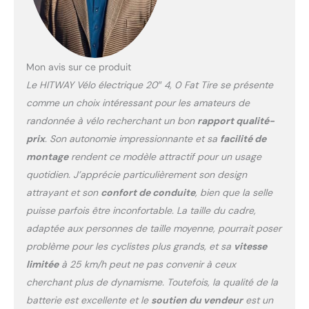
aventures en plein air, ce
vélo est le choix parfait.
Des pneus de qualité
supérieure : ce vélo
électrique utilise des
Mon avis sur ce produit
pneus de 20*4,0 pouces,
Le HITWAY Vélo électrique 20″ 4, 0 Fat Tire se présente
qui résistent facilement
comme un choix intéressant pour les amateurs de
aux conditions routières
randonnée à vélo recherchant un bon
rapport qualité-
telles que les routes
urbaines, les montagnes,
prix
. Son autonomie impressionnante et sa
facilité de
la neige et les plages. Il
montage
rendent ce modèle attractif pour un usage
est antidérapant,
quotidien. J’apprécie particulièrement son design
résistant aux crevaisons
attrayant et son
confort de conduite
, bien que la
selle
et peut également fournir
une absorption des chocs
puisse parfois être inconfortable. La taille du cadre,
supplémentaire. Vous
adaptée aux personnes de taille moyenne, pourrait poser
pouvez vous déplacer
problème pour les cyclistes plus grands, et sa
vitesse
librement et avoir une
limitée
à 25 km/h peut ne pas convenir à ceux
expérience de conduite
plus confortable. Un
cherchant plus de dynamisme. Toutefois, la qualité de la
système d'entraînement
batterie est excellente et le
soutien du vendeur
est un