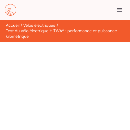
Aller
R
au
e
contenu
c
Accueil
Vélos électriques
h
Test du vélo électrique HITWAY : performance et puissance
e
kilométrique
r
c
h
e
r