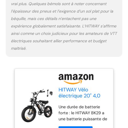
puissant : le vélo
vrai plus. Quelques bémols sont à noter concernant
électrique HITWAY BK29
l’épaisseur des pneus et l’exigence d’un sol plat pour la
est équipé d'un moteur
sans balais puissant avec
béquille, mais ces détails n’entachent pas une
une vitesse maximale de
expérience globalement satisfaisante. L’HITWAY s’affirme
25 km/h, qui fournit
ainsi comme un choix judicieux pour les amateurs de VTT
toujours une puissance
électriques souhaitant allier performance et budget
forte pour votre
conduite, et une pente
maîtrisé.
maximale de 25° dans les
montagnes et les forêts
sans peur des obstacles.
Cela repousse les limites
du plaisir de conduite.
Plusieurs modes de
HITWAY Vélo
conduite : 2 modes de
électrique 20" 4,0
conduite + transmission 7
Fat Tire, VTT
vitesses. L'ajustement de
Une durée de batterie
Électrique E-Bike
vitesse rapide, simple et
forte : le HITWAY BK29 a
avec Batterie au
fiable rend la conduite
une batterie puissante de
Lithium Amovible
plus facile pour vous. En
48V 15AH. La batterie est
48V15Ah/2 * 13Ah, 7
outre, il dispose d'un