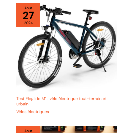
instantanée. Lorsque vous
Août
actionnez le levier de frein, le
27
moteur se coupe
immédiatement pour une
sécurité accrue et une distance
2024
de freinage réduite.
Test Eleglide M1 : vélo électrique tout-terrain et
urbain
Vélos électriques
Août