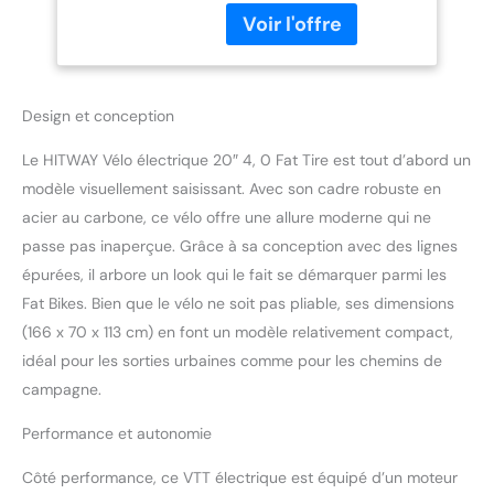
48V15Ah/2 * 13Ah, 7
équipée d'une clé, antivol,
Vitesses,jusqu'à 45-
amovible et peut être
150km
rechargée n'importe où et
à tout moment. Équipé
d'un système de
Design et conception
récupération d'énergie,
l'autonomie maximale
Le HITWAY Vélo électrique 20″ 4, 0 Fat Tire est tout d’abord un
peut dépasser 45
modèle visuellement saisissant. Avec son cadre robuste en
kilomètres après une
acier au carbone, ce vélo offre une allure moderne qui ne
charge de 6-7 heures,
passe pas inaperçue. Grâce à sa conception avec des lignes
vous libérant des
épurées, il arbore un look qui le fait se démarquer parmi les
problèmes causés par
des charges fréquentes.
Fat Bikes. Bien que le vélo ne soit pas pliable, ses dimensions
Que ce soit pour vos
(166 x 70 x 113 cm) en font un modèle relativement compact,
trajets quotidiens ou vos
idéal pour les sorties urbaines comme pour les chemins de
aventures en plein air, ce
campagne.
vélo est le choix parfait.
Des pneus de qualité
Performance et autonomie
supérieure : ce vélo
électrique utilise des
Côté performance, ce VTT électrique est équipé d’un moteur
pneus de 20*4,0 pouces,