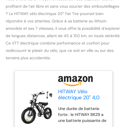
profitant de l’air libre et sans vous soucier des embouteillages
? Le HITWAY vélo électrique 20″ Fat Tire pourrait bien
répondre à vos attentes. Grâce à sa batterie au lithium
amovible et ses 7 vitesses, il vous offre la possibilité d’explorer
de longues distances, allant de 45 à 150 km, en toute sérénité.
Ce VTT électrique combine performance et confort pour
redécouvrir le plaisir du vélo, que ce soit en ville ou sur des
terrains plus accidentés.
HITWAY Vélo
électrique 20" 4,0
Fat Tire, VTT
Une durée de batterie
Électrique E-Bike
forte : le HITWAY BK29 a
avec Batterie au
une batterie puissante de
Lithium Amovible
48V 15AH. La batterie est