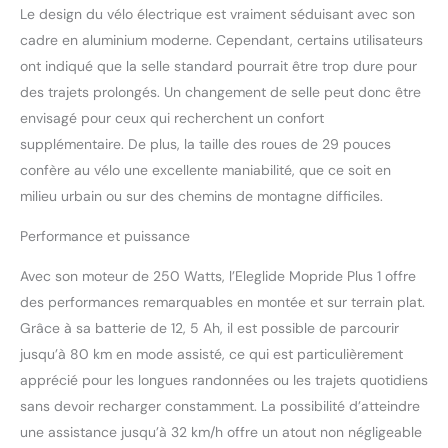
Le design du vélo électrique est vraiment séduisant avec son
marche à 6 km/h, vous
cadre en aluminium moderne. Cependant, certains utilisateurs
pouvez faire avancer le
vélo facilement et sans
ont indiqué que la selle standard pourrait être trop dure pour
effort. 【Vélo électrique
des trajets prolongés. Un changement de selle peut donc être
de montagne puissant 】
envisagé pour ceux qui recherchent un confort
Équipé d'une batterie
supplémentaire. De plus, la taille des roues de 29 pouces
longue durée amovible de
36 V 12,5 Ah. Grâce au
confère au vélo une excellente maniabilité, que ce soit en
BMS(système de gestion
milieu urbain ou sur des chemins de montagne difficiles.
de la batterie) et à la
technologie lithium, elle
Performance et puissance
n'est pas seulement plus
légère, mais aussi plus
Avec son moteur de 250 Watts, l’Eleglide Mopride Plus 1 offre
sécuritaire et plus
des performances remarquables en montée et sur terrain plat.
durable, ce qui vous
Grâce à sa batterie de 12, 5 Ah, il est possible de parcourir
permet de rouler plus loin
jusqu’à 80 km en mode assisté, ce qui est particulièrement
et plus longtemps ! Avec
une charge complète,
apprécié pour les longues randonnées ou les trajets quotidiens
vous pouvez atteindre
sans devoir recharger constamment. La possibilité d’atteindre
une autonomie jusqu'à
une assistance jusqu’à 32 km/h offre un atout non négligeable
100 km en mode