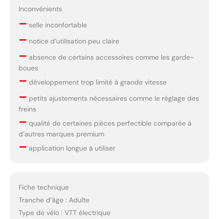
L'application intelligente
Inconvénients
vous permet d'activer
–
plus de fonctions, telles
selle inconfortable
que le verrouillage du
–
notice d’utilisation peu claire
vélo, la définition d'un
–
mot de passe et le
absence de certains accessoires comme les garde-
réglage du délai d'attente
boues
de l'écran, ce qui rend
–
développement trop limité à grande vitesse
votre trajet plus
–
intelligent et plus facile.
petits ajustements nécessaires comme le réglage des
Remarque : après avoir
freins
reçu le vélo électrique, si
–
qualité de certaines pièces perfectible comparée à
vous avez des questions,
d’autres marques premium
vous pouvez nous
–
contacter à temps. S'il y a
application longue à utiliser
un problème avec
l'emballage, veuillez
conserver le carton. Le
Fiche technique
vélo peut être
immatriculé avec un
Tranche d’âge : Adulte
numéro d'identification
Type de vélo : VTT électrique
français, merci de