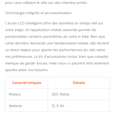
pour ceux utilisant le vélo sur des chemins privés.
d'assistance électrique.
【Amortissement des
Technologie intégrée et accessoirisation
chocs, antidérapant,
sécurité】 Le e-bike
L’écran LCD intelligent offre des données en temps réel sur
Eleglide VTT vélo urbain
votre trajet, et l’application mobile associée permet de
adopte la conception du
frein à double disque.
personnaliser certains paramètres de votre e-bike. Bien que
Lorsque vous conduisez
cette dernière demande une familiarisation initiale, elle devient
sur des routes
un atout majeur pour ajuster les performances du vélo selon
accidentées, la
vos préférences. Le kit d’accessoires inclus, bien que complet,
suspension avant avec
fonction de verrouillage
manque de garde-boues, mais ceux-ci peuvent être aisément
offre un amortissement
ajoutés selon vos besoins.
doux et une absorption
des chocs. Il est
Caractéristiques
Détails
également équipé de
sièges réglables, de pneus
Moteur
250 Watts
29'' x 2,1 antidérapants
résistants à l'usure et de
phares à LED adaptatifs
Batterie
12, 5 Ah
lumineux, qui peuvent