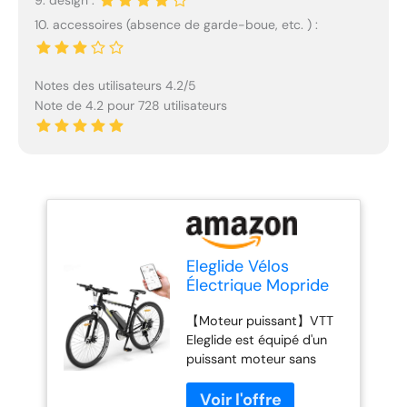
9. design :
10. accessoires (absence de garde-boue, etc. ) :
Notes des utilisateurs 4.2/5
Note de 4.2 pour 728 utilisateurs
Eleglide Vélos
Électrique Mopride
Plus 1, Vélo de
【Moteur puissant】VTT
Montagne électrique
Eleglide est équipé d'un
29" VTT Électrique
puissant moteur sans
Batterie 12,5 Ah,
balais de 250 W qui
écran LCD, 21
délivre un couple de 45
Vitesses, E-Bike