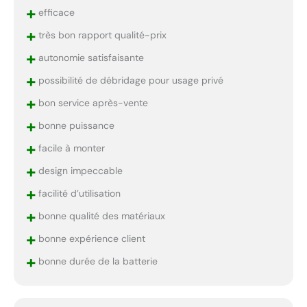
+
choix idéal pour les longs
efficace
voyages et les
+
très bon rapport qualité-prix
explorations en plein air!
Nouvelle taille : la taille
+
autonomie satisfaisante
des pneus de vélo
+
possibilité de débridage pour usage privé
électrique Eleglide de 29
pouces est plus grande, la
+
bon service après-vente
taille des pneus est de 29
+
"x2,1", ce qui est plus
bonne puissance
adapté pour rouler sur les
+
facile à monter
routes de montagne. La
+
taille du cadre est plus
design impeccable
grande pour les
+
facilité d’utilisation
personnes de grande
taille. La nouvelle version
+
bonne qualité des matériaux
du vélo électrique Eleglide
+
bonne expérience client
Plus avec APP est en
ligne. Vous pouvez
+
bonne durée de la batterie
contrôler votre vélo via
l'application "Eleglide" sur
votre téléphone.