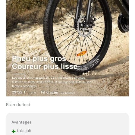
sur l'écran, ce qui rend
votre conduite plus facile.
【Bon choix pour
l'aventure et le
tourisme】 L'e-bike
Eleglide est disponible
pré-assemblé à 85%. Le
manuel d'utilisation est
disponible en 5 langues,
anglais, français,
allemand, italien et
espagnol. Si vous avez
des questions
(réparations, pièces de
rechange, aide au
montage, etc.), n'hésitez
Bilan du test
pas à nous contacter par
email. Pour tous ceux qui
recherchent un vélo
Avantages
électrique performant,
+
très joli
l'Eleglide Plus VTT est le