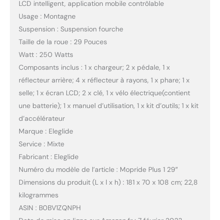
LCD intelligent, application mobile contrôlable
Usage : Montagne
Suspension : Suspension fourche
Taille de la roue : 29 Pouces
Watt : 250 Watts
Composants inclus : 1 x chargeur; 2 x pédale, 1 x
réflecteur arrière; 4 x réflecteur à rayons, 1 x phare; 1 x
selle; 1 x écran LCD; 2 x clé, 1 x vélo électrique(contient
une batterie); 1 x manuel d’utilisation, 1 x kit d’outils; 1 x kit
d’accélérateur
Marque : Eleglide
Service : Mixte
Fabricant : Eleglide
Numéro du modèle de l’article : Mopride Plus 1 29″
Dimensions du produit (L x l x h) : 181 x 70 x 108 cm; 22,8
kilogrammes
ASIN : B0BV1ZQNPH