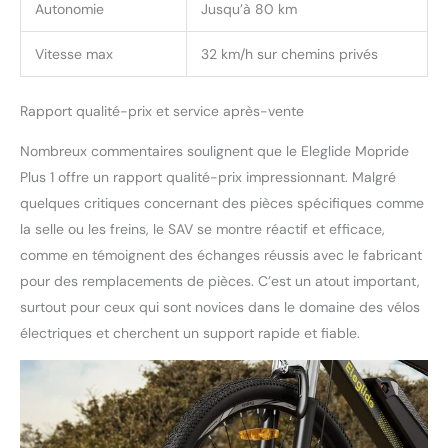
être utilisés pour la
Autonomie
Jusqu’à 80 km
conduite de nuit. 【21
vitesses】Le vélo
Vitesse max
32 km/h sur chemins privés
électrique de montagne
est amélioré avec des
dérailleurs professionnels.
Rapport qualité-prix et service après-vente
Le dérailleur avant a 3
Nombreux commentaires soulignent que le Eleglide Mopride
vitesses et l'arrière a 7
vitesses. Avec l'aide des
Plus 1 offre un rapport qualité-prix impressionnant. Malgré
dérailleurs, vous pouvez
quelques critiques concernant des pièces spécifiques comme
profiter d'une conduite
la selle ou les freins, le SAV se montre réactif et efficace,
plus rapide et plus facile.
comme en témoignent des échanges réussis avec le fabricant
【Affichage LCD
intelligent】MTB dispose
pour des remplacements de pièces. C’est un atout important,
d'un écran LCD intelligent
surtout pour ceux qui sont novices dans le domaine des vélos
qui affiche diverses
électriques et cherchent un support rapide et fiable.
informations telles que la
vitesse, la distance et le
niveau de la batterie. Il
vous permet d'activer
plusieurs fonctions avec
des opérations simples