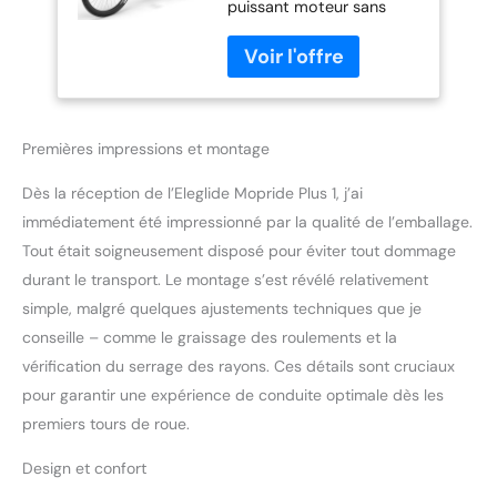
puissant moteur sans
Batterie 12,5 Ah,
balais de 250 W qui
écran LCD, 21
délivre un couple de 45
Vitesses, E-Bike
Nm et permet au vélo
Urbain pour Adulte
d'atteindre une vitesse de
25 km/h. 【3 modes de
conduite et 5 modes de
Premières impressions et montage
vitesse】Le vélo
électrique Eleglide
Dès la réception de l’Eleglide Mopride Plus 1, j’ai
dispose de trois modes.
immédiatement été impressionné par la qualité de l’emballage.
Vous pouvez profiter de
Tout était soigneusement disposé pour éviter tout dommage
voyages longue distance
durant le transport. Le montage s’est révélé relativement
dans n'importe quel mode
simple, malgré quelques ajustements techniques que je
si nécessaire. La
combinaison de ces trois
conseille – comme le graissage des roulements et la
modes serait un meilleur
vérification du serrage des rayons. Ces détails sont cruciaux
choix. En mode
pour garantir une expérience de conduite optimale dès les
assistance, vous pouvez
premiers tours de roue.
choisir entre 5 niveaux
d'assistance au pédalage,
Design et confort
dont 12, 16, 20, 23 et 25
km/h. Avec le mode