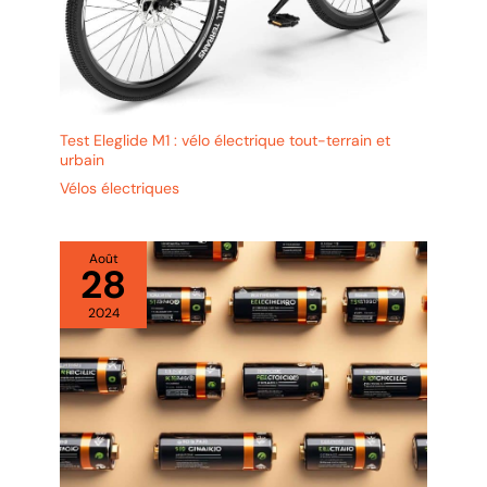
espagnol. Si vous avez
des questions
(réparations, pièces de
rechange, aide au
montage, etc.), n'hésitez
pas à nous contacter par
Test Eleglide M1 : vélo électrique tout-terrain et
email. Pour tous ceux qui
urbain
recherchent un vélo
Vélos électriques
électrique performant,
l'Eleglide Plus VTT est le
choix idéal pour les longs
Août
voyages et les
28
explorations en plein air!
Nouvelle taille : la taille
2024
des pneus de vélo
électrique Eleglide de 29
pouces est plus grande, la
taille des pneus est de 29
"x2,1", ce qui est plus
adapté pour rouler sur les
routes de montagne. La