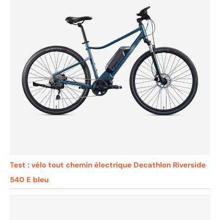
vous avez des questions,
vous pouvez nous
contacter à temps. S'il y a
un problème avec
l'emballage, veuillez
conserver le carton. Le
vélo peut être
immatriculé avec un
numéro d'identification
français, merci de
contacter le vendeur si
vous en avez besoin.
Test : vélo tout chemin électrique Decathlon Riverside
540 E bleu