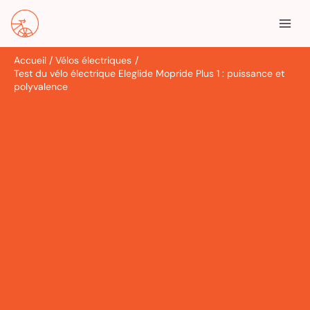
Aller
R
au
e
contenu
c
Accueil
Vélos électriques
h
Test du vélo électrique Eleglide Mopride Plus 1 : puissance et
e
polyvalence
r
c
h
e
r