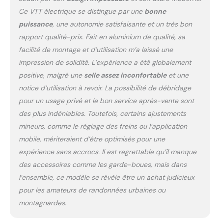
vélo facilement et sans
Ce VTT électrique se distingue par une
bonne
effort. 【Vélo électrique
de montagne puissant 】
puissance
, une autonomie satisfaisante et un très bon
Équipé d'une batterie
rapport qualité-prix. Fait en aluminium de qualité, sa
longue durée amovible de
facilité de montage et d’utilisation m’a laissé une
36 V 12,5 Ah. Grâce au
impression de solidité. L’expérience a été globalement
BMS(système de gestion
de la batterie) et à la
positive, malgré une
selle assez inconfortable
et une
technologie lithium, elle
notice d’utilisation à revoir. La possibilité de débridage
n'est pas seulement plus
pour un usage privé et le bon service après-vente sont
légère, mais aussi plus
des plus indéniables. Toutefois, certains ajustements
sécuritaire et plus
durable, ce qui vous
mineurs, comme le réglage des freins ou l’application
permet de rouler plus loin
mobile, mériteraient d’être optimisés pour une
et plus longtemps ! Avec
expérience sans accrocs. Il est regrettable qu’il manque
une charge complète,
des accessoires comme les garde-boues, mais dans
vous pouvez atteindre
une autonomie jusqu'à
l’ensemble, ce modèle se révèle être un achat judicieux
100 km en mode
pour les amateurs de randonnées urbaines ou
d'assistance électrique.
montagnardes.
【Amortissement des
chocs, antidérapant,