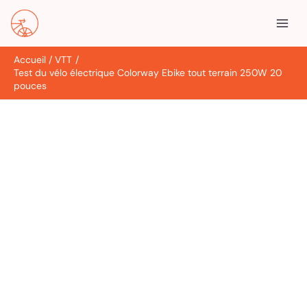
Aller
R
au
e
contenu
c
Accueil
VTT
h
Test du vélo électrique Colorway Ebike tout terrain 250W 20
e
pouces
r
c
h
e
r