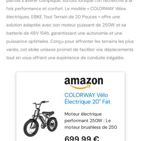
parfois s’avérer compliqué, surtout lorsque l’on recherche à la
fois performance et confort. Le modèle « COLORWAY Vélos
électriques, EBIKE Tout Terrain de 20 Pouces » offre une
solution adaptée avec son moteur puissant de 250W et sa
batterie de 48V 15Ah, garantissant une autonomie et une
puissance optimales. Conçu pour affronter les terrains les plus
variés, cet ebike unisexe promet de faciliter vos déplacements
tout en vous offrant une expérience de conduite inégalée.
COLORWAY Vélo
Électrique 20" Fat
Tire 250W pour
Moteur électrique
Adultes, Électrique
performant 250W : Le
Tout Terrain Homme,
moteur brushless de 250
Batterie Amovible
W fournit une assistance
36V 12Ah Grande
699,99 €
fluide et stable, idéale