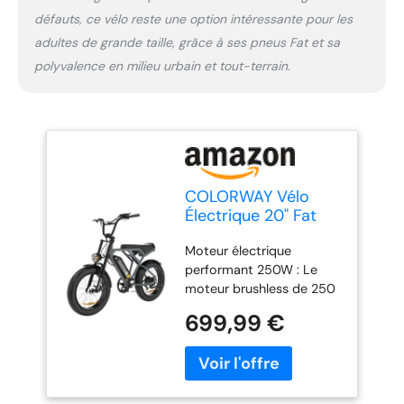
L’écran LCD affiche en
défauts, ce vélo reste une option intéressante pour les
temps réel la vitesse, le
adultes de grande taille, grâce à ses pneus Fat et sa
niveau de batterie, la
polyvalence en milieu urbain et tout-terrain.
distance parcourue et
d’autres informations
essentielles pour un
contrôle optimal de votre
e-bike électrique.
COLORWAY Vélo
Électrique 20" Fat
Tire 250W pour
Moteur électrique
Adultes, Électrique
performant 250W : Le
Tout Terrain Homme,
moteur brushless de 250
Batterie Amovible
W fournit une assistance
36V 12Ah Grande
699,99 €
fluide et stable, idéale
Autonomie, avec
pour les trajets urbains,
Écran LCD
les déplacements
Intelligent, Freins à
quotidiens et les balades
Disque-BK29G
en ville avec ce vélo