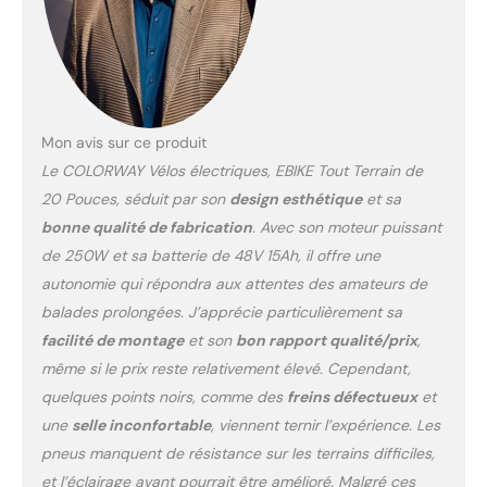
Fat Tire 20×4.0 pouces :
Les larges pneus Fat Bike
20 x 4.0 assurent une
excellente adhérence et
une grande stabilité sur
route, pavés, chemins
urbains et surfaces
Mon avis sur ce produit
irrégulières, pour une
Le COLORWAY Vélos électriques, EBIKE Tout Terrain de
conduite plus confortable
20 Pouces, séduit par son
design esthétique
et sa
et sécurisée. Éclairage
bonne qualité de fabrication
. Avec son moteur puissant
avant puissant et double
frein à disque : Équipé
de 250W et sa batterie de 48V 15Ah, il offre une
d’un phare avant
autonomie qui répondra aux attentes des amateurs de
lumineux pour une
balades prolongées. J’apprécie particulièrement sa
meilleure visibilité de nuit
facilité de montage
et son
bon rapport qualité/prix
,
et de doubles freins à
même si le prix reste relativement élevé. Cependant,
disque mécaniques
assurant un freinage
quelques points noirs, comme des
freins défectueux
et
fiable et réactif pour une
une
selle inconfortable
, viennent ternir l’expérience. Les
conduite plus sûre en ville
pneus manquent de résistance sur les terrains difficiles,
comme sur route. Écran
et l’éclairage avant pourrait être amélioré. Malgré ces
LCD multifonction :