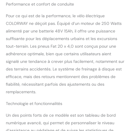
irrégulières, pour une
Performance et confort de conduite
conduite plus confortable
et sécurisée. Éclairage
Pour ce qui est de la performance, le vélo électrique
avant puissant et double
COLORWAY ne déçoit pas. Équipé d’un moteur de 250 Watts
frein à disque : Équipé
alimenté par une batterie 48V 15Ah, il offre une puissance
d’un phare avant
suffisante pour les déplacements urbains et les excursions
lumineux pour une
tout-terrain. Les pneus Fat 20 x 4,0 sont conçus pour une
meilleure visibilité de nuit
et de doubles freins à
adhérence optimale, bien que certains utilisateurs aient
disque mécaniques
signalé une tendance à crever plus facilement, notamment sur
assurant un freinage
des terrains accidentés. Le système de freinage à disque est
fiable et réactif pour une
efficace, mais des retours mentionnent des problèmes de
conduite plus sûre en ville
comme sur route. Écran
fiabilité, nécessitant parfois des ajustements ou des
LCD multifonction :
remplacements.
L’écran LCD affiche en
temps réel la vitesse, le
Technologie et fonctionnalités
niveau de batterie, la
distance parcourue et
Un des points forts de ce modèle est son tableau de bord
d’autres informations
numérique avancé, qui permet de personnaliser le niveau
essentielles pour un
d’assistance au pédalage et de suivre les statistiques de