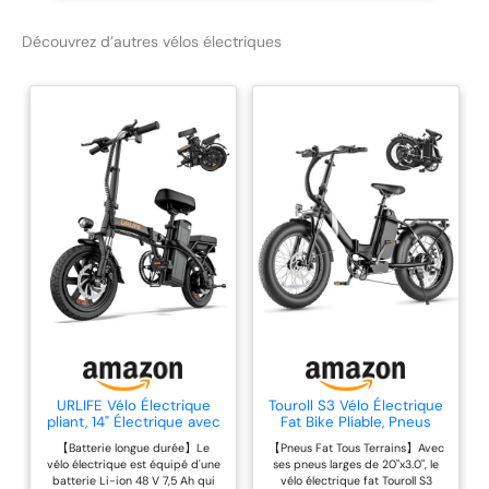
électrique adulte. Batterie
Découvrez d’autres vélos électriques
amovible 36V 12Ah : La
batterie lithium amovible
36 V 12 Ah permet une
recharge pratique à
domicile ou au bureau et
offre une autonomie
adaptée aux besoins
quotidiens d’un vélo
électrique urbain. Pneus
Fat Tire 20×4.0 pouces :
Les larges pneus Fat Bike
20 x 4.0 assurent une
excellente adhérence et
une grande stabilité sur
route, pavés, chemins
urbains et surfaces
URLIFE Vélo Électrique
Touroll S3 Vélo Électrique
irrégulières, pour une
pliant, 14" Électrique avec
Fat Bike Pliable, Pneus
conduite plus confortable
Batterie au Lithium
20"x3.0" Tout Terrain,
【Batterie longue durée】Le
【Pneus Fat Tous Terrains】Avec
Amovible 48V7.5Ah, Vélo
Moteur 250W, Batterie
et sécurisée. Éclairage
vélo électrique est équipé d'une
ses pneus larges de 20"x3.0", le
Électrique Pliable avec
Amovible 468Wh, 7
avant puissant et double
batterie Li-ion 48 V 7,5 Ah qui
vélo électrique fat Touroll S3
Pédalage Assistance,
Vitesses, Freins à Disque,