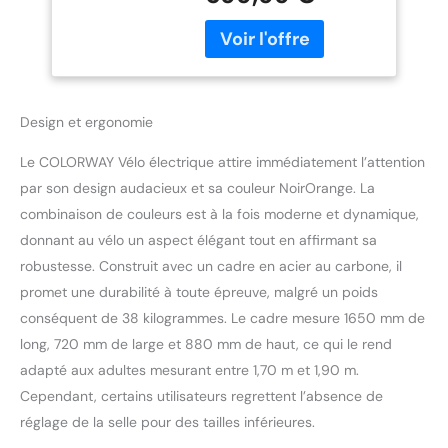
Autonomie, avec
pour les trajets urbains,
Écran LCD
les déplacements
Intelligent, Freins à
quotidiens et les balades
Disque-BK29G
en ville avec ce vélo
électrique adulte. Batterie
Design et ergonomie
amovible 36V 12Ah : La
batterie lithium amovible
Le COLORWAY Vélo électrique attire immédiatement l’attention
36 V 12 Ah permet une
recharge pratique à
par son design audacieux et sa couleur NoirOrange. La
domicile ou au bureau et
combinaison de couleurs est à la fois moderne et dynamique,
offre une autonomie
donnant au vélo un aspect élégant tout en affirmant sa
adaptée aux besoins
robustesse. Construit avec un cadre en acier au carbone, il
quotidiens d’un vélo
électrique urbain. Pneus
promet une durabilité à toute épreuve, malgré un poids
Fat Tire 20×4.0 pouces :
conséquent de 38 kilogrammes. Le cadre mesure 1650 mm de
Les larges pneus Fat Bike
long, 720 mm de large et 880 mm de haut, ce qui le rend
20 x 4.0 assurent une
adapté aux adultes mesurant entre 1,70 m et 1,90 m.
excellente adhérence et
Cependant, certains utilisateurs regrettent l’absence de
une grande stabilité sur
route, pavés, chemins
réglage de la selle pour des tailles inférieures.
urbains et surfaces