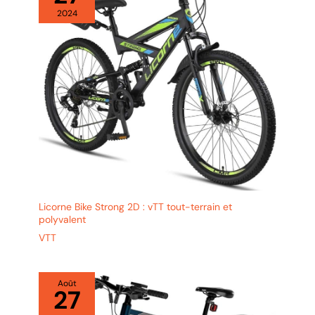
sécurité accrue et une distance
2024
de freinage réduite.
Licorne Bike Strong 2D : vTT tout-terrain et
polyvalent
VTT
Août
27