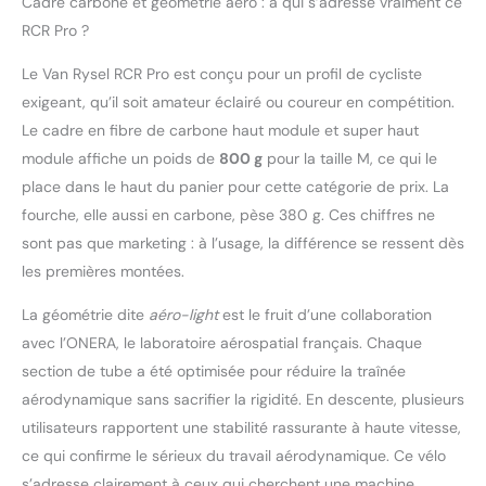
Cadre carbone et géométrie aéro : à qui s’adresse vraiment ce
et fourche validés en
RCR Pro ?
soufflerie
rendement::Cadre et
Le Van Rysel RCR Pro est conçu pour un profil de cycliste
fourche 100 % carbone
exigeant, qu’il soit amateur éclairé ou coureur en compétition.
super haut module
légèreté::6,7 kg en taille
Le cadre en fibre de carbone haut module et super haut
M fluidité de
module affiche un poids de
800 g
pour la taille M, ce qui le
pédalage::Nouveau
place dans le haut du panier pour cette catégorie de prix. La
groupe SRAM RED AXS
fourche, elle aussi en carbone, pèse 380 g. Ces chiffres ne
E1 Transmission
électrique 2x12 (48/35 -
sont pas que marketing : à l’usage, la différence se ressent dès
10/33)-Cadre Carbone:
les premières montées.
100.0% Carbone
La géométrie dite
aéro-light
est le fruit d’une collaboration
avec l’ONERA, le laboratoire aérospatial français. Chaque
section de tube a été optimisée pour réduire la traînée
aérodynamique sans sacrifier la rigidité. En descente, plusieurs
utilisateurs rapportent une stabilité rassurante à haute vitesse,
ce qui confirme le sérieux du travail aérodynamique. Ce vélo
s’adresse clairement à ceux qui cherchent une machine