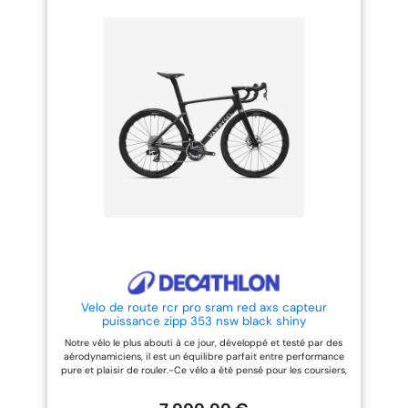
fourche développés en
fourche développés en
soufflerie avec notre partenaire
soufflerie avec notre partenaire
Swiss Side rendement::Cadre et
Swiss Side rendement::Cadre et
fourche Van Rysel carbone
fourche Van Rysel carbone
Super Haut Module. poids::7,5 kg
Super Haut Module.
en Taille M Montage tubeless
rigidité::Layup "Pro" Rigidité
rigidité::Layup "Pro" Rigidité
supérieure au RCR Pro de 7% sur
supérieure au RCR Pro de 7% sur
le head tube poids::7,4 kg en
le head tube précision::Groupe
Taille M Montage tubeless
Shimano Dura ace DI2 12
précision::Groupe Sram RED AXS
vitesses-Cadre: 100.0% Carbone
12 vitesses-Cadre: 100.0%
Carbone
Velo de route rcr pro sram red axs capteur
puissance zipp 353 nsw black shiny
Notre vélo le plus abouti à ce jour, développé et testé par des
aérodynamiciens, il est un équilibre parfait entre performance
pure et plaisir de rouler.-Ce vélo a été pensé pour les coursiers,
ceux pour qui l'équilibre aéro, légèreté et rigidité est une
obsession. Le RCR pour RACER porte son ADN dans son nom.-