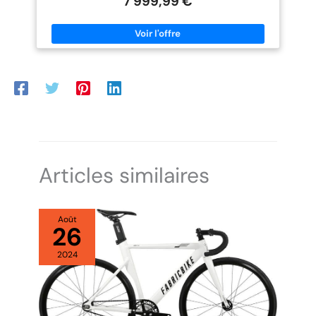
7 999,99 €
rendement::Cadre et fourche 100 % carbone high module
aérodynamisme::Cadre et fourche validés en soufflerie
légèreté::6,7 kg en taille M polyvalence::Nouveau groupe SRAM
RED AXS E1 Transmission électrique 2x12 (48/35 - 10/33)
puissance de freinage::Freins à disque hydrauliques, puissance
et progressivité-Cadre du vélo: 100.0% Carbone
Articles similaires
Août
26
2024