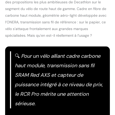
des propositions les plus ambitieuses de Decathlon sur le
segment du vélo de route haut de gamme. Cadre en fibre de
carbone haut module, géométrie aéro-light développée avec
l’ONERA, transmission sans fil de référence : sur le papier, ce
vélo s’attaque frontalement aux grandes marques
spécialisées. Mais qu’en est-il réellement à l’usage ?
🔍
Pour un vélo alliant cadre carbone
haut module, transmission sans fil
SRAM Red AXS et capteur de
puissance intégré à ce niveau de prix,
le RCR Pro mérite une attention
sérieuse.