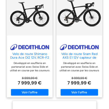
super haut module
légèreté::6,7 kg en
taille M fluidité de
pédalage::Nouveau
groupe SRAM RED AXS
E1 Transmission
électrique 2x12 (48/35
- 10/33)-Cadre
Carbone: 100.0%
Carbone
Velo de route Shimano
Vélo de route Sram Red
Dura Ace Di2 12V, RCR-F2
AXS E1 12V capteur de
Pro Noir
puissance, RCR-F Pro
Développé en soufflerie en
Développé en soufflerie en
signature
partenariat avec Swiss Side et
partenariat avec Swiss Side et
utilisé en course par les coureurs
utilisé en course par les coureurs
professionnels de Decathlon -
professionnels de Decathlon -
CMA CGM, le velo de route RCR-
CMA CGM, le velo de route RCR-
8 999,99 €
8 999,99 €
F est destiné aux coursiers prêts
F est destiné aux coursiers prêts
7 999,99 €
7 999,99 €
à performer-Bienvenue dans le
à performer-Bienvenue dans le
programme RCR-F le vélo de
programme RCR-F le vélo de
route Aéro le plus rapide du
route Aéro le plus rapide du
marché! Aérodynamisme,
marché! Aérodynamisme,
rigidité et haut rendement en
rigidité et haut rendement en
sont les ingrédients principaux.-
sont les ingrédients principaux.-
aérodynamisme::Cadre et
aérodynamisme::Cadre et