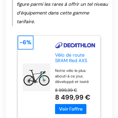
figure parmi les rares à offrir un tel niveau
d’équipement dans cette gamme
tarifaire.
-6%
Vélo de route
SRAM Red AXS
2x12v capteur de
Notre vélo le plus
puissance, RCR
abouti à ce jour,
PRO DECATHLON
développé et testé
CMA CGM
par des
8 999,99 €
aérodynamiciens, il est
8 499,99 €
un équilibre parfait
entre performance
pure et plaisir de
rouler.-Ce vélo a été