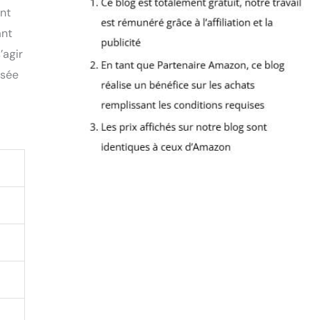
ent
ant
’agir
ssée