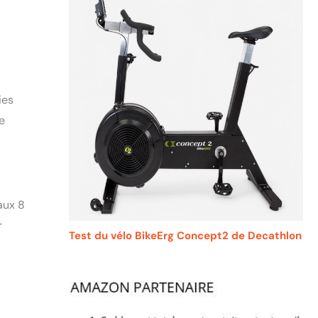
ies
e
aux 8
r
Test du vélo BikeErg Concept2 de Decathlon