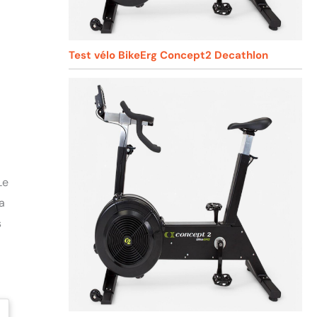
Test vélo BikeErg Concept2 Decathlon
Le
a
s