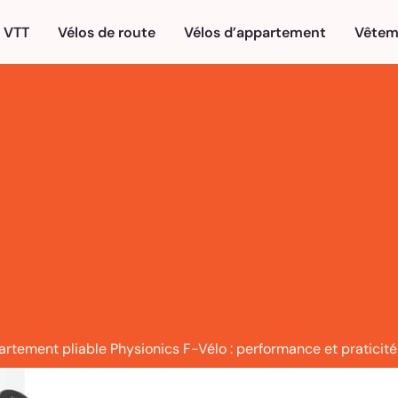
VTT
Vélos de route
Vélos d’appartement
Vêtem
artement pliable Physionics F-Vélo : performance et praticité