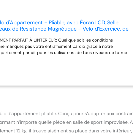
lo d'Appartement - Pliable, avec Écran LCD, Selle
veaux de Résistance Magnétique - Vélo d’Exercice, de
rieur, F-Vélo
NT PARFAIT À L'INTÉRIEUR: Quel que soit les conditions
ne manquez pas votre entraînement cardio grâce à notre
ppartement parfait pour les utilisateurs de tous niveaux de forme
ATIQUE: En plus de sa taille compacte (42,5x77x115 cm) idéale
paces, ce vélo d'exercice est pliable et facile à ranger ⭐⭐⭐⭐⭐
lo de fitness avec huit niveaux de résistance offre un
cace pour les utilisateurs pesant jusqu'à 120 kg ⭐⭐⭐⭐⭐ HAUTEUR
 du vélo d'intérieur est réglable en hauteur sur cinq niveaux
IONNEL: L'écran LCD de ce vélo d'appartement contrôle le
 la distance, la fréquence cardiaque et les calories (2 piles AA ne
 vélo d’appartement pliable. Conçu pour s’adapter aux contrai
sformant n’importe quelle pièce en salle de sport improvisée. 
ment 12 kg, il trouve aisément sa place dans votre intérieur,