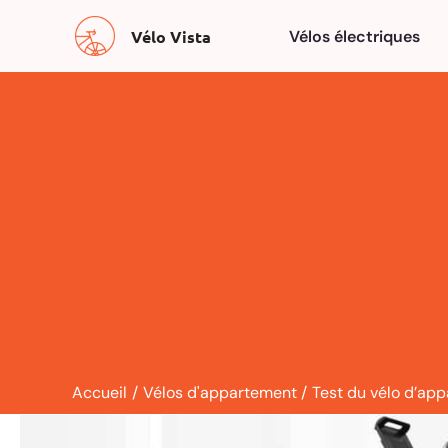
Aller
Vélo Vista
Vélos électriques
au
contenu
Accueil
Vélos d'appartement
Test du vélo d’app