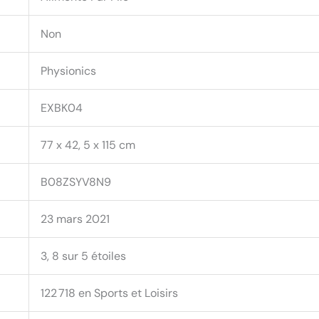
Non
Physionics
EXBK04
77 x 42, 5 x 115 cm
B08ZSYV8N9
23 mars 2021
3, 8 sur 5 étoiles
122 718 en Sports et Loisirs