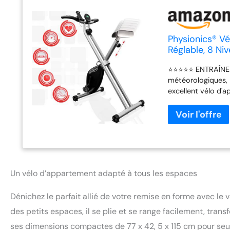
Physionics® Vé
Réglable, 8 Ni
Fitness, d'Inté
⭐⭐⭐⭐⭐ ENTRAÎNEME
météorologiques, 
excellent vélo d'a
physique ⭐⭐⭐⭐⭐ PR
pour les petits es
PUISSANT: Notre vé
entraînement effi
RÉGLABLE: La selle
⭐⭐⭐⭐⭐ MULTIFONCT
temps, la vitesse,
Un vélo d’appartement adapté à tous les espaces
sont pas fournies)
Dénichez le parfait allié de votre remise en forme avec le
des petits espaces, il se plie et se range facilement, tran
ses dimensions compactes de 77 x 42, 5 x 115 cm pour seule