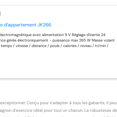
lo d'appartement JK266
électromagnétique avec alimentation 9 V Réglage d'inertie 24
ance gérée électroniquement - puissance max 265 W Masse volant
 temps / vitesse / distance / pouls / calories / niveau / tr/min /
grammes manuels / 10 préréglés (24 niveaux) / 4 HRC : HRC1
a fréquence théorique maximale, HRC2 jusqu'à 75 % de la ftm,
de la ftm, THR Fréquence réglable par l'utilisateur / 1 W constants
es et mémorisables / test de récupération (test sur la
-effort) / test body fat / test BMR / test BMI Détection de chocs
 sans fil pour bande cardio intégrée bande cardio Jk incluse
 l'utilisateur : 150 kg
xceptionnel. Conçu pour s’adapter à tous les gabarits, il peu
agnon d’exercice idéal pour tout un chacun. La robustesse d