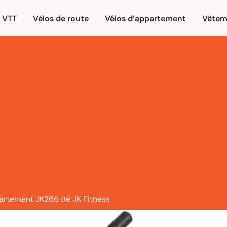
VTT
Vélos de route
Vélos d’appartement
Vêtem
partement JK266 de JK Fitness