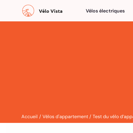
Aller
Vélo Vista
Vélos électriques
au
contenu
Accueil
Vélos d'appartement
Test du vélo d’ap