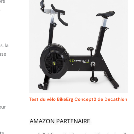
ors
p
, la
sse
Test du vélo BikeErg Concept2 de Decathlon
eur
ts