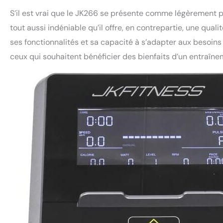
S’il est vrai que le JK266 se présente comme légèrement p
tout aussi indéniable qu’il offre, en contrepartie, une quali
ses fonctionnalités et sa capacité à s’adapter aux besoins
ceux qui souhaitent bénéficier des bienfaits d’un entraîne