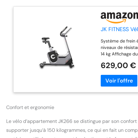
JK FITNESS Vé
Système de frein 
niveaux de résist
14 kg Affichage du
watt / rythme pro
629,00 €
jusqu'à 55 % de l
HRC3 jusqu'à 95 % 
/ 4 personnalisabl
récupération post
à main + récepteur
Charge maximale de
Confort et ergonomie
Le vélo d’appartement JK266 se distingue par son confort e
supporter jusqu’à 150 kilogrammes, ce qui en fait un comp