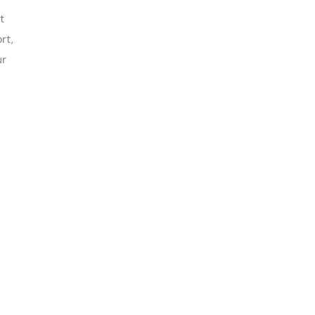
t
rt,
ur