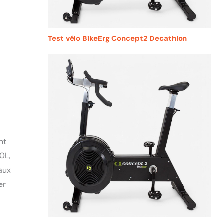
Test vélo BikeErg Concept2 Decathlon
nt
0L,
eaux
er