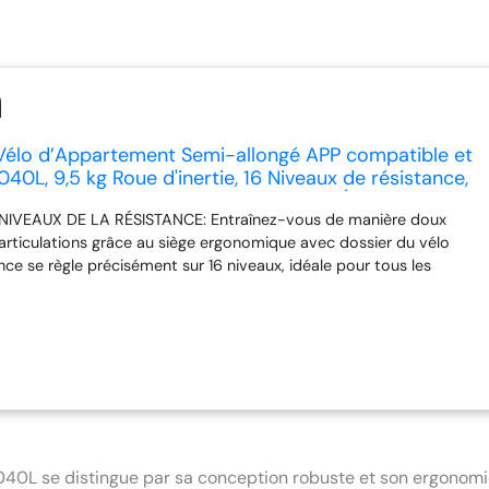
lo d’Appartement Semi-allongé APP compatible et
40L, 9,5 kg Roue d'inertie, 16 Niveaux de résistance,
ché avec Dossier, Captures de pouls, Écran LCD,
IVEAUX DE LA RÉSISTANCE: Entraînez-vous de manière doux
 articulations grâce au siège ergonomique avec dossier du vélo
ance se règle précisément sur 16 niveaux, idéale pour tous les
s. FLUIDITÉ ET SILENCE ABSOLU: Le système magnétique silencieux
ie de 9,5 kg garantissent un pédalage stable et naturel, permettant
iscret à toute heure sur votre vélo semi-allongé. CONNECTIVITÉ
: Le vélo couché est compatible Bluetooth avec Kinomap et
vous pour un entraînement cardio à domicile interactif et suivez
'écran LCD. SÉCURITÉ ET CONTRÔLE: Capteurs de pouls intégrés aux
 pour surveiller votre rythme cardiaque. Le siège réglable et les
ntes assurent une position sécurisée et optimale sur le vélo
ché. PRATIQUE ET STABLE: Design élégant avec roulettes de
40L se distingue par sa conception robuste et son ergonom