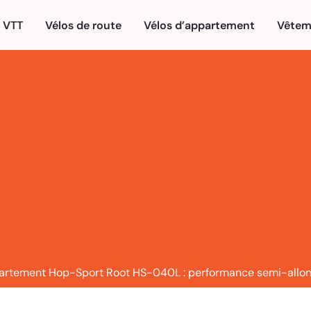
VTT
Vélos de route
Vélos d’appartement
Vêtem
partement Hop-Sport Root HS-040L : performance semi-allo