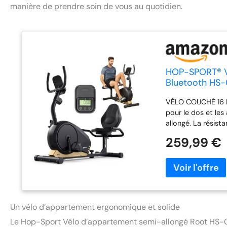
manière de prendre soin de vous au quotidien.
HOP-SPORT® Vé
Bluetooth HS-0
Vélo Assis Cou
VÉLO COUCHÉ 16 N
Doré
pour le dos et les
allongé. La résist
niveaux de fitnes
259,99 €
et la roue d'inert
un entraînement d
ZWIFT et KINOMAP
Zwift. Connectez-
vos progrès sur l
poignées latérales
Un vélo d’appartement ergonomique et solide
pédales antidérapa
d’appartement cou
Le Hop-Sport Vélo d’appartement semi-allongé Root HS-0