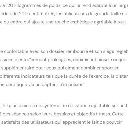
es pour un déplacement facile. Les patins de nivellement
qu’à 120 kilogrammes de poids, ce qui le rend adapté à un larg
tabilité maximale du home trainer sur tout type de sol.
dée de 200 centimètres, les utilisateurs de grande taille ne
nte du cadre qui ajoute une touche esthétique agréable à tout
e confortable avec son dossier rembourré et son siège réglab
sessions d’entraînement prolongées, minimisant ainsi le risque
ut supplémentaire pour ceux qui aiment combiner sport et
 différents indicateurs tels que la durée de l’exercice, la dist
hme cardiaque via un capteur d’impulsion.
9, 5 kg associée à un système de résistance ajustable sur huit
é des séances selon leurs besoins et objectifs fitness. Cette
atisfaits des utilisateurs qui apprécient le fait de pouvoir