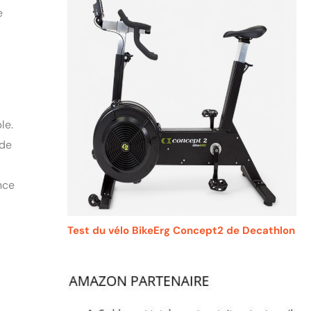
e
le.
 de
ance
Test du vélo BikeErg Concept2 de Decathlon