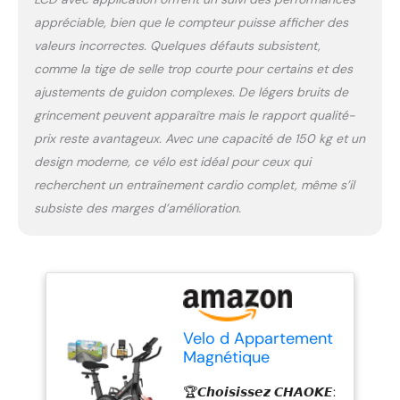
Son cadre en acier de 3
appréciable, bien que le compteur puisse afficher des
mm d’épaisseur, forgé
valeurs incorrectes. Quelques défauts subsistent,
sous une pression de 1
200 tonnes, offre une
comme la tige de selle trop courte pour certains et des
robustesse à toute
ajustements de guidon complexes. De légers bruits de
épreuve. L’ergonomie
grincement peuvent apparaître mais le rapport qualité-
globale protège
prix reste avantageux. Avec une capacité de 150 kg et un
efficacement vos genoux
et chevilles, pour un
design moderne, ce vélo est idéal pour ceux qui
confort durable à chaque
recherchent un entraînement cardio complet, même s’il
séance. 🏆𝙀́𝙦𝙪𝙞𝙥𝙚́ 𝙙'𝙪𝙣
subsiste des marges d’amélioration.
𝙚́𝙘𝙧𝙖𝙣 𝙇𝘾𝘿 𝙃𝘿 𝙚𝙩 𝙙'𝙪𝙣
𝙨𝙪𝙥𝙥𝙤𝙧𝙩 𝙥𝙤𝙪𝙧 𝙩𝙖𝙗𝙡𝙚𝙩𝙩𝙚
: L’écran LCD haute
définition affiche en
temps réel les données
essentielles de votre
entraînement : temps,
Velo d Appartement
vitesse, fréquence
Magnétique
cardiaque, distance et
Réglable, CHAOKE
calories brûlées. Suivez
🏆𝘾𝙝𝙤𝙞𝙨𝙞𝙨𝙨𝙚𝙯 𝘾𝙃𝘼𝙊𝙆𝙀:
Vélo d'appartement