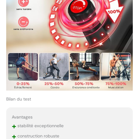
entraîner à tout moment,
de jour comme de nuit,
sans déranger votre
entourage. 🏆𝙍𝙚́𝙜𝙡𝙖𝙜𝙚
𝙙𝙚 𝙡𝙖 𝙧𝙚́𝙨𝙞𝙨𝙩𝙖𝙣𝙘𝙚 𝙙𝙚 𝟬
𝙖̀ 𝟭𝟬𝟬 % : Ce vélo de
fitness professionnel offre
une plage de résistance
réglable en continu, de 0
à 100 %. Grâce à son
système de freinage
classique, vous bénéficiez
d’un ajustement précis et
progressif de l’intensité.
L’effort est ainsi
Bilan du test
facilement modulable,
s’adaptant aussi bien aux
débutants qu’aux
Avantages
utilisateurs expérimentés.
+
stabilité exceptionnelle
🏆𝙑𝙚́𝙡𝙤 𝙙’𝙖𝙥𝙥𝙖𝙧𝙩𝙚𝙢𝙚𝙣𝙩
+
𝙥𝙧𝙤𝙛𝙚𝙨𝙨𝙞𝙤𝙣𝙣𝙚𝙡 : Ce vélo
construction robuste