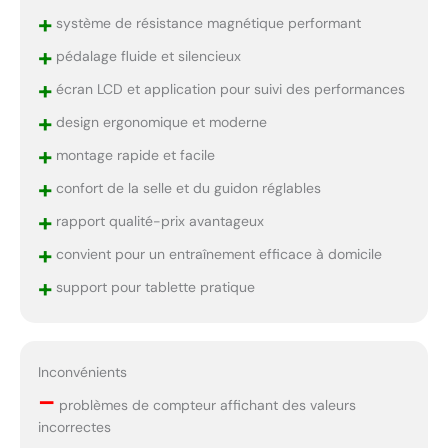
est doté d’un nouveau
+
système de résistance magnétique performant
volant d’inertie robuste,
garantissant une
+
pédalage fluide et silencieux
structure solide et une
+
écran LCD et application pour suivi des performances
pédalage ultra-souple.
Adapté aux utilisateurs
+
design ergonomique et moderne
mesurant entre 140 et
+
190 cm, il supporte une
montage rapide et facile
charge maximale de 150
+
confort de la selle et du guidon réglables
kg (330 livres). Il
+
comprend un système
rapport qualité-prix avantageux
professionnel de réglage
+
convient pour un entraînement efficace à domicile
des pédales à cage
d’écrou, un porte-
+
support pour tablette pratique
bouteille pratique et un
bouton de verrouillage
réglable en hauteur. Sa
selle réglable, souple et
Inconvénients
respirante assure un
–
problèmes de compteur affichant des valeurs
confort optimal lors de
incorrectes
l’entraînement. 🏆