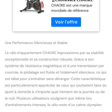
🏆𝘾𝙝𝙤𝙞𝙨𝙞𝙨𝙨𝙚𝙯 𝘾𝙃𝘼𝙊𝙆𝙀:
Vélo d'appartement
CHAOKE est une marque
Silencieux, Vélo
mondiale de référence
d'Exercice d'intérieur
dans le domaine des
avec App et écran
vélos d’appartement
LCD, Volant d'inertie
intelligents. Nous nous
Solide, Pour
engageons à offrir des
Entraînement
produits haut de gamme
Cardio, Charge
et des services fiables,
150KG
Une Performance Silencieuse et Stable
aussi bien pour les
particuliers que pour les
Le vélo d’appartement CHAOKE impressionne par sa stabilité
professionnels du fitness.
exceptionnelle et sa construction robuste. Grâce à son
Grâce à un design
système de résistance magnétique et à une transmission par
innovant et à une
courroie, le pédalage est fluide et totalement silencieux, ce qui
technologie intelligente
est idéal pour s’entraîner sans déranger. Cette caractéristique
avancée, CHAOKE vous
permet de vous entraîner
est particulièrement appréciée de ceux qui souhaitent faire du
efficacement chez vous,
sport à domicile à n’importe quel moment de la journée ou de
sans avoir à vous
la nuit. Plusieurs utilisateurs soulignent que même lors
déplacer. Reconnue par
d’entraînements intenses, le vélo reste d’un calme olympien.
les sportifs et les coachs
du monde entier, CHAOKE