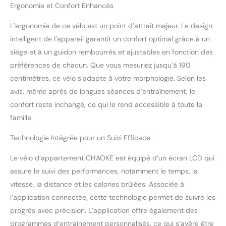
Ergonomie et Confort Enhancés
s’impose comme un
acteur incontournable du
L’ergonomie de ce vélo est un point d’attrait majeur. Le design
fitness connecté. 🏆𝙫𝙚́𝙡𝙤
intelligent de l’appareil garantit un confort optimal grâce à un
𝙙’𝙖𝙥𝙥𝙖𝙧𝙩𝙚𝙢𝙚𝙣𝙩 𝙪𝙡𝙩𝙧𝙖-
𝙨𝙩𝙖𝙗𝙡𝙚 𝙚𝙩 𝙙𝙪𝙧𝙖𝙗𝙡𝙚: Le
siège et à un guidon rembourrés et ajustables en fonction des
vélo d’appartement
préférences de chacun. Que vous mesuriez jusqu’à 190
CHAOKE est conçu avec
centimètres, ce vélo s’adapte à votre morphologie. Selon les
une structure triangulaire
avis, même après de longues séances d’entraînement, le
renforcée et une base en
H, garantissant une
confort reste inchangé, ce qui le rend accessible à toute la
stabilité exceptionnelle
famille.
même lors
d’entraînements intensifs.
Technologie Intégrée pour un Suivi Efficace
Son cadre en acier de 3
mm d’épaisseur, forgé
Le vélo d’appartement CHAOKE est équipé d’un écran LCD qui
sous une pression de 1
assure le suivi des performances, notamment le temps, la
200 tonnes, offre une
vitesse, la distance et les calories brûlées. Associée à
robustesse à toute
l’application connectée, cette technologie permet de suivre les
épreuve. L’ergonomie
globale protège
progrès avec précision. L’application offre également des
efficacement vos genoux
programmes d’entraînement personnalisés, ce qui s’avère être