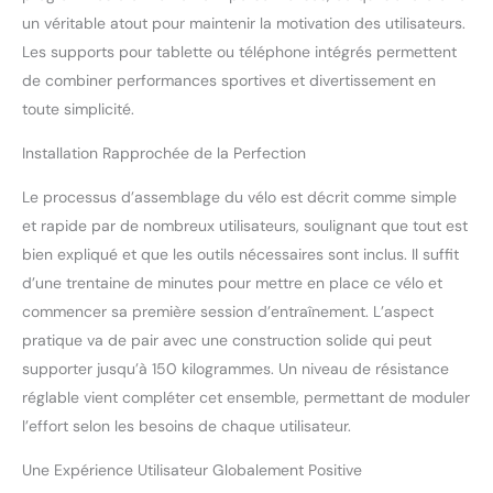
et chevilles, pour un
un véritable atout pour maintenir la motivation des utilisateurs.
confort durable à chaque
Les supports pour tablette ou téléphone intégrés permettent
séance. 🏆𝙀́𝙦𝙪𝙞𝙥𝙚́ 𝙙'𝙪𝙣
𝙚́𝙘𝙧𝙖𝙣 𝙇𝘾𝘿 𝙃𝘿 𝙚𝙩 𝙙'𝙪𝙣
de combiner performances sportives et divertissement en
𝙨𝙪𝙥𝙥𝙤𝙧𝙩 𝙥𝙤𝙪𝙧 𝙩𝙖𝙗𝙡𝙚𝙩𝙩𝙚
toute simplicité.
: L’écran LCD haute
définition affiche en
Installation Rapprochée de la Perfection
temps réel les données
essentielles de votre
Le processus d’assemblage du vélo est décrit comme simple
entraînement : temps,
et rapide par de nombreux utilisateurs, soulignant que tout est
vitesse, fréquence
bien expliqué et que les outils nécessaires sont inclus. Il suffit
cardiaque, distance et
d’une trentaine de minutes pour mettre en place ce vélo et
calories brûlées. Suivez
vos performances et
commencer sa première session d’entraînement. L’aspect
ajustez votre programme
pratique va de pair avec une construction solide qui peut
en toute simplicité. Le
supporter jusqu’à 150 kilogrammes. Un niveau de résistance
support intégré pour
réglable vient compléter cet ensemble, permettant de moduler
tablette ou smartphone
vous permet de rester
l’effort selon les besoins de chaque utilisateur.
connecté ou de vous
Une Expérience Utilisateur Globalement Positive
divertir pendant vos