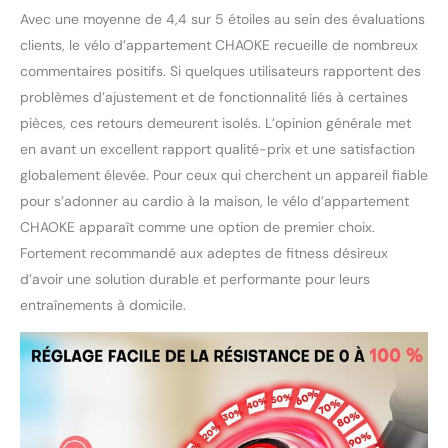
séances. 🏆𝙑𝙚́𝙡𝙤
Avec une moyenne de 4,4 sur 5 étoiles au sein des évaluations
𝙙’𝙖𝙥𝙥𝙖𝙧𝙩𝙚𝙢𝙚𝙣𝙩 𝙖̀
𝙧𝙚́𝙨𝙞𝙨𝙩𝙖𝙣𝙘𝙚
clients, le vélo d’appartement CHAOKE recueille de nombreux
𝙢𝙖𝙜𝙣𝙚́𝙩𝙞𝙦𝙪𝙚
commentaires positifs. Si quelques utilisateurs rapportent des
𝙖𝙢𝙚́𝙡𝙞𝙤𝙧𝙚́𝙚, 𝙚𝙭𝙚𝙧𝙘𝙞𝙘𝙚
problèmes d’ajustement et de fonctionnalité liés à certaines
𝙪𝙡𝙩𝙧𝙖-𝙨𝙞𝙡𝙚𝙣𝙘𝙞𝙚𝙪𝙭: Le
pièces, ces retours demeurent isolés. L’opinion générale met
vélo d’appartement
CHAOKE est équipé d’un
en avant un excellent rapport qualité-prix et une satisfaction
système de résistance
globalement élevée. Pour ceux qui cherchent un appareil fiable
magnétique de nouvelle
pour s’adonner au cardio à la maison, le vélo d’appartement
génération, Combine
CHAOKE apparaît comme une option de premier choix.
deux aimants et un
système de freinage à
Fortement recommandé aux adeptes de fitness désireux
plaquettes pour un
d’avoir une solution durable et performante pour leurs
pédalage ultra-fluide et
entraînements à domicile.
silencieux – sans bruit,
sans à-coups. Avec un
niveau sonore réduit à
seulement 20 décibels
(contre 50 décibels pour
la plupart des modèles),
vous pouvez vous