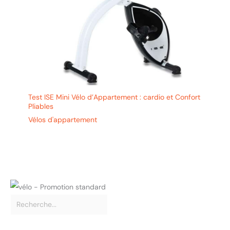
𝘾𝙃𝘼𝙊𝙆𝙀: CHAOKE
s’engage à offrir à ses
clients des produits de
qualité et un service
irréprochable. Nous
proposons une garantie
de cinq ans. Pour toute
question, n’hésitez pas à
nous contacter, notre
Test ISE Mini Vélo d’Appartement : cardio et Confort
service client
Pliables
professionnel se tient à
Vélos d'appartement
votre disposition pour
vous assister.