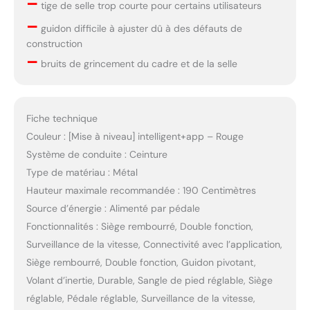
–
𝙎𝙚𝙧𝙫𝙞𝙘𝙚 𝙖𝙥𝙧𝙚̀𝙨-𝙫𝙚𝙣𝙩𝙚
tige de selle trop courte pour certains utilisateurs
𝘾𝙃𝘼𝙊𝙆𝙀: CHAOKE
–
guidon difficile à ajuster dû à des défauts de
s’engage à offrir à ses
construction
clients des produits de
–
qualité et un service
bruits de grincement du cadre et de la selle
irréprochable. Nous
proposons une garantie
de cinq ans. Pour toute
question, n’hésitez pas à
Fiche technique
nous contacter, notre
Couleur : [Mise à niveau] intelligent+app – Rouge
service client
Système de conduite : Ceinture
professionnel se tient à
Type de matériau : Métal
votre disposition pour
vous assister.
Hauteur maximale recommandée : 190 Centimètres
Source d’énergie : Alimenté par pédale
Fonctionnalités : Siège rembourré, Double fonction,
Surveillance de la vitesse, Connectivité avec l’application,
Siège rembourré, Double fonction, Guidon pivotant,
Volant d’inertie, Durable, Sangle de pied réglable, Siège
réglable, Pédale réglable, Surveillance de la vitesse,