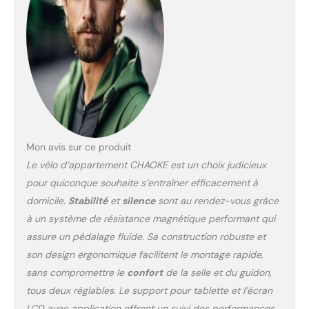
technologie intelligente
avancée, CHAOKE vous
permet de vous entraîner
efficacement chez vous,
sans avoir à vous
déplacer. Reconnue par
les sportifs et les coachs
du monde entier, CHAOKE
s’impose comme un
acteur incontournable du
Mon avis sur ce produit
fitness connecté. 🏆𝙫𝙚́𝙡𝙤
Le vélo d’appartement CHAOKE est un choix judicieux
𝙙’𝙖𝙥𝙥𝙖𝙧𝙩𝙚𝙢𝙚𝙣𝙩 𝙪𝙡𝙩𝙧𝙖-
pour quiconque souhaite s’entraîner efficacement à
𝙨𝙩𝙖𝙗𝙡𝙚 𝙚𝙩 𝙙𝙪𝙧𝙖𝙗𝙡𝙚: Le
domicile.
Stabilité
et
silence
sont au rendez-vous grâce
vélo d’appartement
CHAOKE est conçu avec
à un système de résistance magnétique performant qui
une structure triangulaire
assure un pédalage fluide. Sa construction robuste et
renforcée et une base en
son design ergonomique facilitent le montage rapide,
H, garantissant une
sans compromettre le
confort
de la selle et du guidon,
stabilité exceptionnelle
même lors
tous deux réglables. Le support pour tablette et l’écran
d’entraînements intensifs.
LCD avec application offrent un suivi des performances