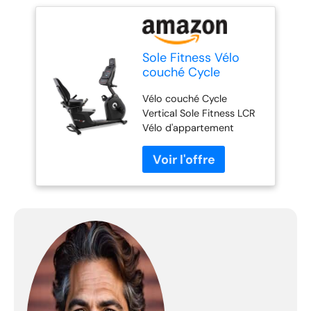
Sole Fitness Vélo
couché Cycle
Vertical LCR - Vélo
Vélo couché Cycle
d'appartement -
Vertical Sole Fitness LCR
Indoor Bike -
Vélo d'appartement
Excellentes
Indoor Bike Excellentes
Conditions de
Conditions de
Garantie
STATIONARY_BICYCLE
Sole Fitness