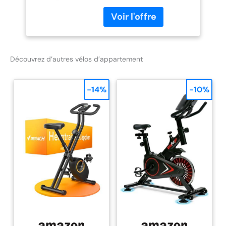
Indoor Bike Excellentes
Conditions de
Conditions de
Garantie
STATIONARY_BICYCLE
Sole Fitness
Découvrez d’autres vélos d’appartement
-14%
-10%