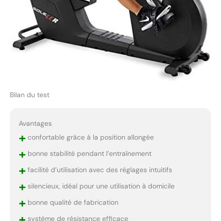
Bilan du test
Avantages
+
confortable grâce à la position allongée
+
bonne stabilité pendant l’entraînement
+
facilité d’utilisation avec des réglages intuitifs
+
silencieux, idéal pour une utilisation à domicile
+
bonne qualité de fabrication
+
système de résistance efficace