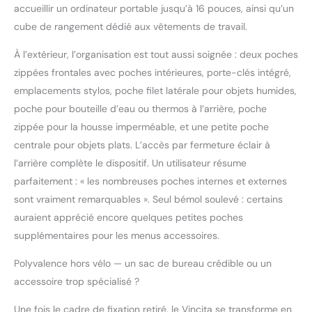
de valeur restent 100 %
accueillir un ordinateur portable jusqu’à 16 pouces, ainsi qu’un
secs dans n'importe
cube de rangement dédié aux vêtements de travail.
quel environnement.
À l’extérieur, l’organisation est tout aussi soignée : deux poches
zippées frontales avec poches intérieures, porte-clés intégré,
emplacements stylos, poche filet latérale pour objets humides,
poche pour bouteille d’eau ou thermos à l’arrière, poche
zippée pour la housse imperméable, et une petite poche
centrale pour objets plats. L’accès par fermeture éclair à
l’arrière complète le dispositif. Un utilisateur résume
parfaitement : « les nombreuses poches internes et externes
sont vraiment remarquables ». Seul bémol soulevé : certains
auraient apprécié encore quelques petites poches
supplémentaires pour les menus accessoires.
Polyvalence hors vélo — un sac de bureau crédible ou un
accessoire trop spécialisé ?
Une fois le cadre de fixation retiré, le Vincita se transforme en