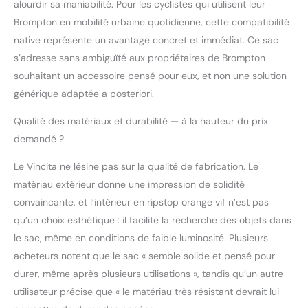
ORDINATEUR PORTABLE
alourdir sa maniabilité. Pour les cyclistes qui utilisent leur
DE 16 POUCES : Le
Brompton en mobilité urbaine quotidienne, cette compatibilité
compagnon idéal pour
native représente un avantage concret et immédiat. Ce sac
le nomade numérique.
s’adresse sans ambiguïté aux propriétaires de Brompton
Le compartiment
interne dédié est
souhaitant un accessoire pensé pour eux, et non une solution
rembourré avec de la
générique adaptée a posteriori.
mousse haute densité
et dimensionné pour
Qualité des matériaux et durabilité — à la hauteur du prix
contenir un ordinateur
demandé ?
portable jusqu'à 16".
L'intérieur dispose d'une
Le Vincita ne lésine pas sur la qualité de fabrication. Le
doublure contrastée
matériau extérieur donne une impression de solidité
brillante pour vous aider
convaincante, et l’intérieur en ripstop orange vif n’est pas
à trouver facilement de
petits objets. Design à
qu’un choix esthétique : il facilite la recherche des objets dans
enroulement réglable :
le sac, même en conditions de faible luminosité. Plusieurs
la fermeture classique à
acheteurs notent que le sac « semble solide et pensé pour
enroulement permet
durer, même après plusieurs utilisations », tandis qu’un autre
une flexibilité maximale.
Vous pouvez remplir
utilisateur précise que « le matériau très résistant devrait lui
abondamment le sac