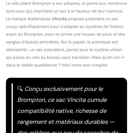
Le vélo pliant Brompton a ses adeptes, et parmi eux, nombreux
sont ceux qui cherchent un sac à la hauteur de leur monture.
La marque thaïlandaise
Vincita
propose justement un sac
conçu spécifiquement pour s’adapter au système de fixation
avant du Brompton, avec en prime une housse de pluie et des
sangles d’épaule amovibles. Sur le papier, la promesse est
séduisante : un sac polyvalent, pensé pour le cycliste urbain
qui passe du vélo au bureau sans transition. Mais qu’en est-il
dans la réalité quotidienne ? Voici notre test complet.
🔍
Conçu exclusivement pour le
Brompton, ce sac Vincita cumule
compatibilité native, richesse de
rangement et matériaux durables —
des critères que peu de sacoches de