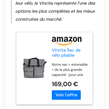
leur vélo, le Vincita représente l’une des
options les plus complètes et les mieux
construites du marché.
Vincita Sac de
vélo pliable
Brompton -
Notre sac « extensible
Grande sacoche
» de la plus grande
de vélo grise -
capacité : pour une
Avec bandoulière
course d'épicerie ou
amovible, housse
169,00 €
une excursion à
de pluie,
travers le pays. Le
compartiment
Voyage Atlas
pour ordinateur
présente un design
portable, design
extensible à rabat qui
supérieur