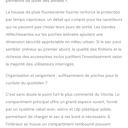
permettre de durer des années ».
pour les grands voyages
ou le serrer fermement
La housse de pluie fluorescente fournie renforce la protection
pour un trajet discret. Il
par temps capricieux, un détail qui compte pour les navetteurs
offre une protection
qui ne peuvent pas choisir leurs jours de sortie. Les bandes
fiable contre la
réfléchissantes sur les poches latérales ajoutent une
poussière et les légers
éclaboussures de la
dimension sécurité appréciable en milieu urbain. Si le sac peut
route lors de vos trajets
sembler onéreux au premier abord, la qualité des finitions et la
quotidiens. HOUSSE DE
richesse des accessoires inclus justifient l’investissement selon
PLUIE INCLUSE POUR
la majorité des utilisateurs interrogés.
LES TEMPS DE PLUIE
INTENSE : Bien que le
Organisation et rangement : suffisamment de poches pour le
tissu soit résistant à
l'eau, nous avons inclus
cycliste du quotidien ?
une Housse de Pluie
C’est sans doute le point fort le plus commenté du Vincita. Le
haute visibilité pour les
fortes averses. Il suffit
compartiment principal offre un grand espace ouvert, fermé
de le déployer sur le sac
par un système rabat avec velcro et clip plastique solide,
pour vous assurer que
permettant de charger le sac à ras bord si nécessaire. À
vos appareils
l’intérieur se trouve un compartiment rembourré pouvant
électroniques et objets