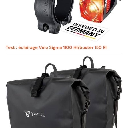
Test : éclairage Vélo Sigma 1100 Hl/buster 150 Rl