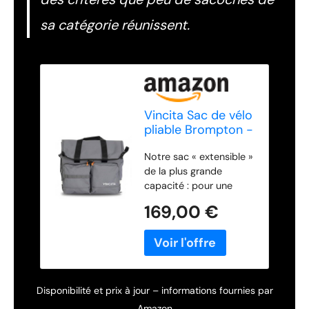
sa catégorie réunissent.
Vincita Sac de vélo
pliable Brompton -
Grande sacoche
Notre sac « extensible »
de vélo grise -
de la plus grande
Avec bandoulière
capacité : pour une
amovible, housse
course d'épicerie ou une
de pluie,
169,00 €
excursion à travers le
compartiment
pays. Le Voyage Atlas
pour ordinateur
présente un design
portable, design
extensible à rabat qui
supérieur
vous permet
extensible,
d'augmenter le volume
imperméable
Disponibilité et prix à jour – informations fournies par
de rangement
Amazon