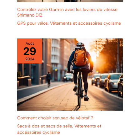
Contrôlez votre Garmin avec les leviers de vitesse
Shimano Di2
GPS pour vélos
,
Vêtements et accessoires cyclisme
Août
29
2024
Comment choisir son sac de vélotaf ?
Sacs à dos et sacs de selle
,
Vêtements et
accessoires cyclisme