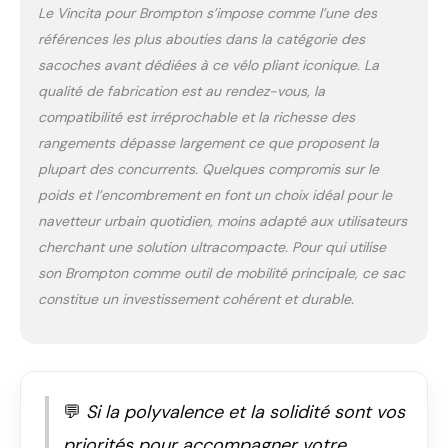
Le Vincita pour Brompton s’impose comme l’une des
de votre direction
références les plus abouties dans la catégorie des
pour une conduite
stable. PROTECTION
sacoches avant dédiées à ce vélo pliant iconique. La
REMBOURRÉE POUR
qualité de fabrication est au rendez-vous, la
ORDINATEUR
compatibilité est irréprochable et la richesse des
PORTABLE DE 16
rangements dépasse largement ce que proposent la
POUCES : Le
compagnon idéal
plupart des concurrents. Quelques compromis sur le
pour le nomade
poids et l’encombrement en font un choix idéal pour le
numérique. Le
navetteur urbain quotidien, moins adapté aux utilisateurs
compartiment interne
cherchant une solution ultracompacte. Pour qui utilise
dédié est rembourré
avec de la mousse
son Brompton comme outil de mobilité principale, ce sac
haute densité et
constitue un investissement cohérent et durable.
dimensionné pour
contenir un ordinateur
portable jusqu'à 16".
L'intérieur dispose
d'une doublure
💬
Si la polyvalence et la solidité sont vos
contrastée brillante
pour vous aider à
priorités pour accompagner votre