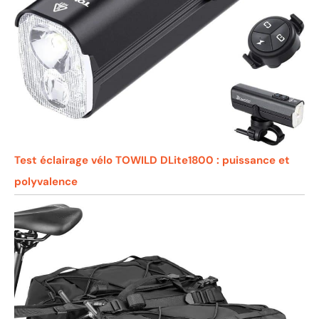
Test éclairage vélo TOWILD DLite1800 : puissance et
polyvalence