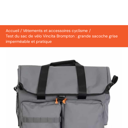
Accueil
Vêtements et accessoires cyclisme
Test du sac de vélo Vincita Brompton : grande sacoche grise
imperméable et pratique