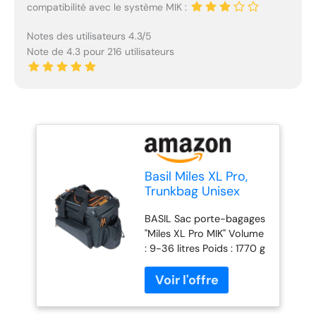
compatibilité avec le système MIK :
Notes des utilisateurs 4.3/5
Note de 4.3 pour 216 utilisateurs
Basil Miles XL Pro,
Trunkbag Unisex
Adulto, Nero
BASIL Sac porte-bagages
Arancio, 9-36 Liter
"Miles XL Pro MIK" Volume
: 9-36 litres Poids : 1770 g
étanche (IPX3) Poches
latérales rabattables