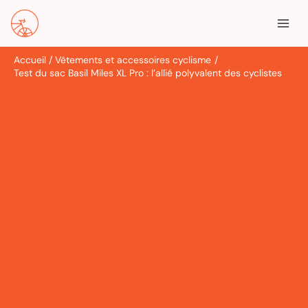
Aller
R
au
e
contenu
c
Accueil
Vêtements et accessoires cyclisme
h
Test du sac Basil Miles XL Pro : l’allié polyvalent des cyclistes
e
r
c
h
e
r