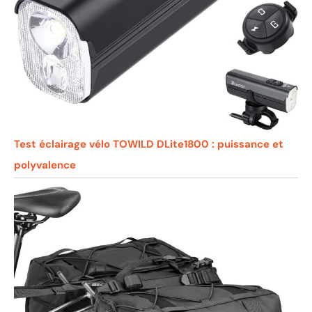
Test éclairage vélo TOWILD DLite1800 : puissance et
polyvalence