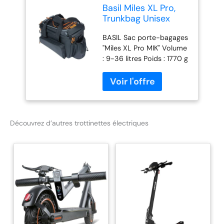
Basil Miles XL Pro,
Trunkbag Unisex
Adulto, Nero
BASIL Sac porte-bagages
Arancio, 9-36 Liter
"Miles XL Pro MIK" Volume
: 9-36 litres Poids : 1770 g
étanche (IPX3) Poches
latérales rabattables
Découvrez d’autres trottinettes électriques