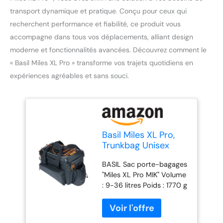
transport dynamique et pratique. Conçu pour ceux qui
recherchent performance et fiabilité, ce produit vous
accompagne dans tous vos déplacements, alliant design
moderne et fonctionnalités avancées. Découvrez comment le
« Basil Miles XL Pro » transforme vos trajets quotidiens en
expériences agréables et sans souci.
Basil Miles XL Pro,
Trunkbag Unisex
Adulto, Nero
BASIL Sac porte-bagages
Arancio, 9-36 Liter
"Miles XL Pro MIK" Volume
: 9-36 litres Poids : 1770 g
étanche (IPX3) Poches
latérales rabattables