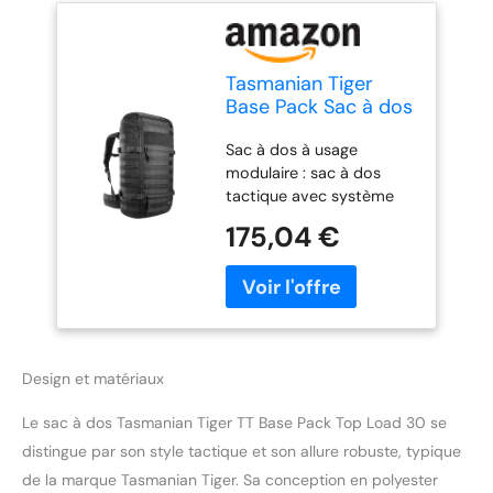
Tasmanian Tiger
Base Pack Sac à dos
tactique 30 L avec
Sac à dos à usage
dos rembourré
modulaire : sac à dos
MOLLE Ceinture
tactique avec système
poitrine réglable
MOLLE pour une
Tissu Cordura, noir,
175,04 €
extension individuelle à
One Size
l'avant, sur les côtés et le
couvercle, idéal pour les
militaires, les aventures
en plein air et le trekking.
Chargement et accès
Design et matériaux
faciles : avec couvercle
rigide à charnière vers
Le sac à dos Tasmanian Tiger TT Base Pack Top Load 30 se
l'avant pour un
chargement rapide et
distingue par son style tactique et son allure robuste, typique
facile et un accès sûr à
de la marque Tasmanian Tiger. Sa conception en polyester