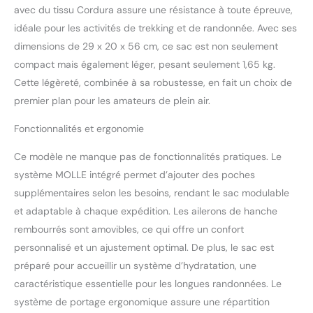
tous les compartiments.
avec du tissu Cordura assure une résistance à toute épreuve,
Système de portage
idéale pour les activités de trekking et de randonnée. Avec ses
ergonomique : le système
de portage arrière
dimensions de 29 x 20 x 56 cm, ce sac est non seulement
rembourré et les ailerons
compact mais également léger, pesant seulement 1,65 kg.
rembourrés amovibles
Cette légèreté, combinée à sa robustesse, en fait un choix de
offrent un grand confort
premier plan pour les amateurs de plein air.
et une répartition
optimale de la charge.
Fonctionnalités et ergonomie
Compatible avec le
système d'hydratation :
Ce modèle ne manque pas de fonctionnalités pratiques. Le
préparation du système
système MOLLE intégré permet d’ajouter des poches
d'hydratation et
compartiments intérieurs
supplémentaires selon les besoins, rendant le sac modulable
pour une organisation
et adaptable à chaque expédition. Les ailerons de hanche
claire, idéal pour les
rembourrés sont amovibles, ce qui offre un confort
longues randonnées et les
personnalisé et un ajustement optimal. De plus, le sac est
activités en plein air.
préparé pour accueillir un système d’hydratation, une
Caractéristiques :
dimensions 56 x 29 x 20
caractéristique essentielle pour les longues randonnées. Le
cm / volume 30 litres /
système de portage ergonomique assure une répartition
poids 1,59 kg / matériau