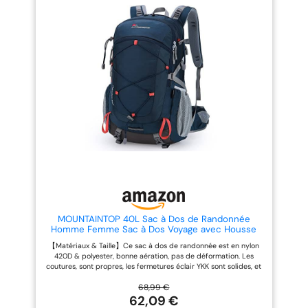
l'abrasion,est durable et
multicam en Cordura
imperméable. Ce sac a dos
500den)
randonnee de haute qualité est
durable pour tout le monde.
Système Molle : le sac à dos
Molle est armé de plusieurs
sangles sur le devant et sur le
côté pour permettre aux poches
tactiques supplémentaires ou à
l'équipement d'agrandir
l'espace. Confortable et réglable
: ce sac à dos militaire tactique
est livré avec des bretelles
rembourrées réglables pour un
transport facile. La sangle de
poitrine augmente également la
stabilité, le sac à dos tactique
les bretelles et le dos sont
rembourrés avec de la maille
pour offrir confort, respirabilité
et résistance pendant les
voyages. Sac à Dos Tactique
MOUNTAINTOP 40L Sac à Dos de Randonnée
Militaire: Grand sac à dos 45L,
Homme Femme Sac à Dos Voyage avec Housse
sac tactique militaire étanche,
de Protection Contre la Pluie pour Voyage
【Matériaux & Taille】Ce sac à dos de randonnée est en nylon
sacs à dos de randonnée,parfait
Camping Trekking, 55 x 35 x 25 cm
420D & polyester, bonne aération, pas de déformation. Les
pour tout amateur de plein air
coutures, sont propres, les fermetures éclair YKK sont solides, et
ou aventurier, pour les activités
sont faciles à manipuler. Grande capacité de charge : 40L. Taille
de plein air comme le camping,
: 55 x 35 x 25 cm, poids : 0,98 kg. 【Grand Espace de
68,99 €
le cyclisme, la randonnée,
Rangement】Le sac à dos de voyage Trekking est équipé de
62,09 €
l'alpinisme, la chasse, etc. Il peut
plusieurs poches dans lesquelles tu peux ranger ton matériel. 1