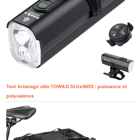
Test éclairage vélo TOWILD DLite1800 : puissance et
polyvalence