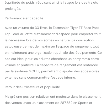
équilibrée du poids, réduisant ainsi la fatigue lors des trajets
Cordura 700den (gris
prolongés.
pierre olive IRR et
multicam en Cordura
Performance et capacité
500den)
Avec un volume de 30 litres, le Tasmanian Tiger TT Base Pack
Top Load 30 offre suffisamment d’espace pour emporter tout
le nécessaire lors de vos sorties en nature. Sa conception
astucieuse permet de maximiser l’espace de rangement tout
en maintenant une organisation optimale des équipements. Ce
sac est idéal pour les adultes cherchant un compromis entre
volume et praticité. La capacité de rangement est renforcée
par le système MOLLE, permettant d’ajouter des accessoires
externes sans compromettre l’espace interne.
Retour des utilisateurs et popularité
Malgré une position relativement modeste dans le classement
des ventes, avec un classement de 287 382 en Sports et