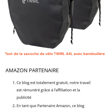
Test de la sacoche de vélo TWIRL 44L avec bandoulière