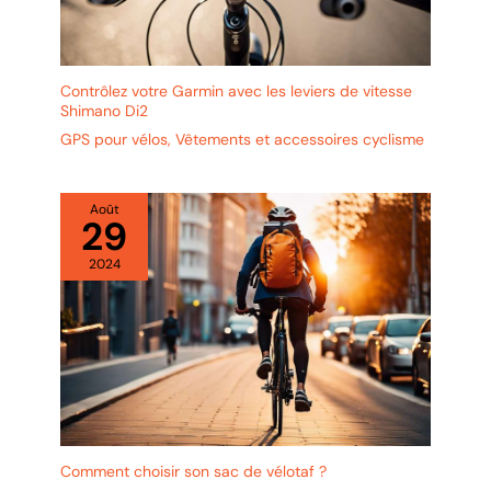
Contrôlez votre Garmin avec les leviers de vitesse
Shimano Di2
GPS pour vélos
,
Vêtements et accessoires cyclisme
Août
29
2024
Comment choisir son sac de vélotaf ?