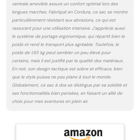
ventrale amovible assure un confort optimal lors des
cm / volume 30 litres /
poids 1,59 kg / matériau
longues marches. Fabriqué en Cordura, ce sac se montre
Cordura 700den (gris
particulièrement résistant aux abrasions, ce qui est
pierre olive IRR et
rassurant pour une utilisation intensive. J’apprécie aussi
multicam en Cordura
le système de portage ergonomique, qui répartit bien le
500den)
poids et rend le transport plus agréable. Toutefois, le
poids de 1,65 kg peut sembler un peu élevé pour
certains, mais il est justifié par la qualité des matériaux.
En noir, son design tactique est sobre et efficace, bien
que le style puisse ne pas plaire à tout le monde.
Globalement, ce sac à dos se distingue par sa solidité et
ses fonctionnalités bien pensées, en faisant un allié de
choix pour mes aventures en plein air.