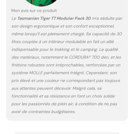
optimale en voyage
COMPATIBLE AVEC
Mon avis sur ce produit
SYSTÈME DE BOISSON : le
Le
Tasmanian Tiger TT Modular Pack 30
m’a séduite par
sac à dos de randonnée
son design ergonomique et son confort exceptionnel,
comporte un support
même lorsqu’il est pleinement chargé. Sa capacité de 30
pour la vessie
d'abreuvement et sorties
litres couplée à un intérieur modulable en fait un allié
pour les tuyaux
indispensable pour le trekking et le camping. La qualité
d'abreuvement ou les
des matériaux, notamment le CORDURA® 700 den, et les
antennes DIMENSIONS :
finitions robustes sont irréprochables, renforcées par un
58 x 27 x 18 cm; poids
système MOLLE parfaitement intégré. Cependant, son
1,65 kg (avec accessoires
1,95 kg ); volume 30 litres
prix élevé et une couleur ne correspondant pas toujours
aux attentes peuvent décevoir. Malgré cela, sa
fonctionnalité et sa résistance en font un choix solide
pour les passionnés de plein air, à condition de ne pas
avoir de contraintes budgétaires.