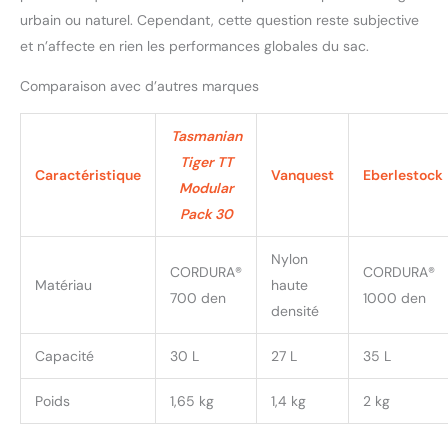
urbain ou naturel. Cependant, cette question reste subjective
et n’affecte en rien les performances globales du sac.
Comparaison avec d’autres marques
Tasmanian
Tiger TT
Caractéristique
Vanquest
Eberlestock
Modular
Pack 30
Nylon
CORDURA®
CORDURA®
Matériau
haute
700 den
1000 den
densité
Capacité
30 L
27 L
35 L
Poids
1,65 kg
1,4 kg
2 kg