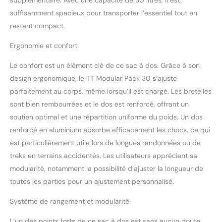
armes d'épaule pour un
suffisamment spacieux pour transporter l’essentiel tout en
ordre et une organisation
optimale en voyage
restant compact.
COMPATIBLE AVEC
SYSTÈME DE BOISSON : le
Ergonomie et confort
sac à dos de randonnée
comporte un support
Le confort est un élément clé de ce sac à dos. Grâce à son
pour la vessie
design ergonomique, le TT Modular Pack 30 s’ajuste
d'abreuvement et sorties
parfaitement au corps, même lorsqu’il est chargé. Les bretelles
pour les tuyaux
sont bien rembourrées et le dos est renforcé, offrant un
d'abreuvement ou les
soutien optimal et une répartition uniforme du poids. Un dos
antennes DIMENSIONS :
58 x 27 x 18 cm; poids
renforcé en aluminium absorbe efficacement les chocs, ce qui
1,65 kg (avec accessoires
est particulièrement utile lors de longues randonnées ou de
1,95 kg ); volume 30 litres
treks en terrains accidentés. Les utilisateurs apprécient sa
modularité, notamment la possibilité d’ajuster la longueur de
toutes les parties pour un ajustement personnalisé.
Système de rangement et modularité
L’un des points forts de ce sac à dos est sans aucun doute