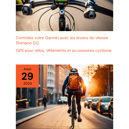
Contrôlez votre Garmin avec les leviers de vitesse
Shimano Di2
GPS pour vélos
,
Vêtements et accessoires cyclisme
Août
29
2024