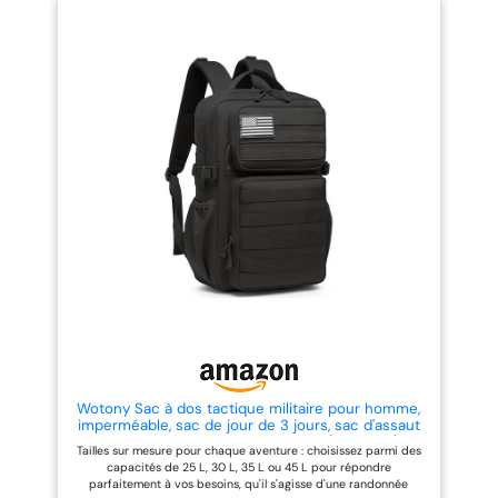
randonnée et le camping. 3.
surface sont fabriqués en tissu
Système souple: le sac à dos
haute densité (polyester 900D),
dispose d'un système souple qui
résistant à la déchirure et à
vous permet de personnaliser
l'abrasion,est durable et
votre stockage, facilitant l'accès
imperméable. Ce sac a dos
à vos outils ou fournitures. 4.
randonnee de haute qualité est
Imperméable: fabriqué avec des
durable pour tout le monde.
matériaux imperméables, ce sac
Système Molle : le sac à dos
à dos tactique est prêt à faire
Molle est armé de plusieurs
face à toutes sortes de
sangles sur le devant et sur le
conditions météorologiques
côté pour permettre aux poches
extrêmes. 5. Confort: avec son
tactiques supplémentaires ou à
design ergonomique et ses
l'équipement d'agrandir
bretelles réglables, ce sac à dos
l'espace. Confortable et réglable
est confortable et facile à
: ce sac à dos militaire tactique
transporter sur de longues
est livré avec des bretelles
distances.
rembourrées réglables pour un
transport facile. La sangle de
poitrine augmente également la
stabilité, le sac à dos tactique
les bretelles et le dos sont
rembourrés avec de la maille
pour offrir confort, respirabilité
et résistance pendant les
voyages. Sac à Dos Tactique
Wotony Sac à dos tactique militaire pour homme,
Militaire: Grand sac à dos 45L,
imperméable, sac de jour de 3 jours, sac d'assaut
sac tactique militaire étanche,
Molle avec porte-bouteille d'eau (Noir, 30L)
Tailles sur mesure pour chaque aventure : choisissez parmi des
sacs à dos de randonnée,parfait
capacités de 25 L, 30 L, 35 L ou 45 L pour répondre
pour tout amateur de plein air
parfaitement à vos besoins, qu'il s'agisse d'une randonnée
ou aventurier, pour les activités