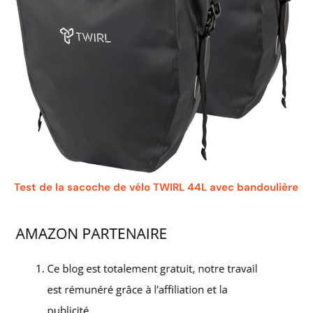
Test de la sacoche de vélo TWIRL 44L avec bandoulière