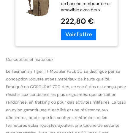
de hanche rembourrée et
Tactique pour le
amovible avec deux
Trekking et Camping
poches à fermeture éclair
avec un Volume de
222,80 €
pour ranger votre EDC et
30 litres y compris
votre petit matériel prêt
l'organiseur
à l'emploi FLEXIBLE :
Pochettes
plaque dorsale
supplémentaires
rembourrée et
pour plus d'ordre
façonnable
Conception et matériaux
individuellement,
renforcée par des
Le Tasmanian Tiger TT Modular Pack 30 se distingue par sa
supports en aluminium
pour adapter le système
conception robuste et ses matériaux de haute qualité.
de transport du sac à dos
Fabriqué en CORDURA® 700 den, ce sac à dos est conçu pour
d'extérieur à vos besoins
résister aux conditions les plus exigeantes, que ce soit en
STRUCTURÉ : comprend
randonnée, en trekking ou pour des activités militaires. Le tissu
un ensemble de
pochettes modulaires (3
en nylon garantit une durabilité et une résistance aux
poches supplémentaires
déchirures, tandis que les coutures renforcées et les
avec surfaces hook-and-
fermetures éclair robustes ajoutent une touche de sécurité
loop) et un support pour
supplémentaire. Avec une capacité de 30 litres, il est