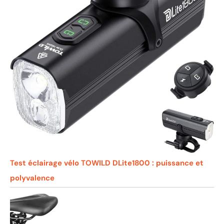
Test éclairage vélo TOWILD DLite1800 : puissance et
polyvalence