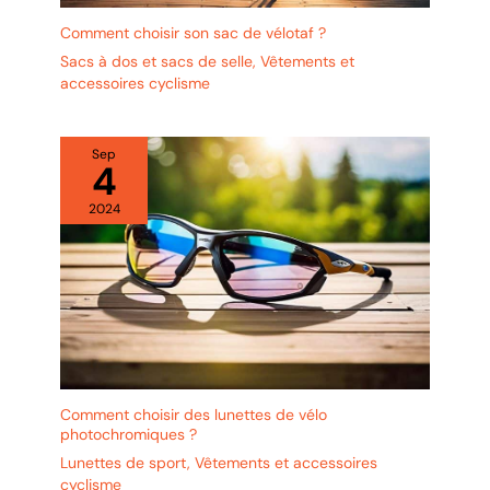
Comment choisir son sac de vélotaf ?
Sacs à dos et sacs de selle
,
Vêtements et
accessoires cyclisme
Sep
4
2024
Comment choisir des lunettes de vélo
photochromiques ?
Lunettes de sport
,
Vêtements et accessoires
cyclisme