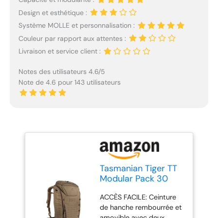
Design et esthétique :
Système MOLLE et personnalisation :
Couleur par rapport aux attentes :
Livraison et service client :
Notes des utilisateurs 4.6/5
Note de 4.6 pour 143 utilisateurs
Tasmanian Tiger TT
Modular Pack 30
Sac à Dos de
ACCÈS FACILE: Ceinture
randonnée Militaire
de hanche rembourrée et
Tactique pour le
amovible avec deux