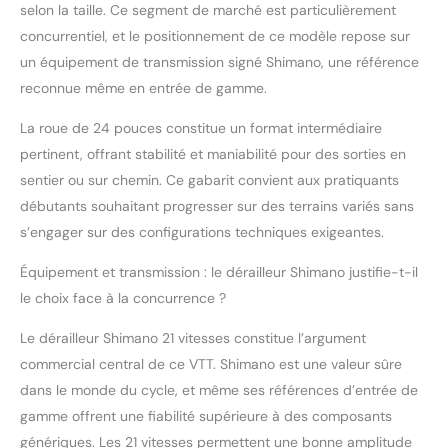
douce. Ainsi, vous
selon la taille. Ce segment de marché est particulièrement
arrivez à destination,
concurrentiel, et le positionnement de ce modèle repose sur
quelle que soit la
un équipement de transmission signé Shimano, une référence
météo. En outre, vous
recevrez comme
reconnue même en entrée de gamme.
accessoires une
La roue de 24 pouces constitue un format intermédiaire
sacoche de cadre et un
kit d'outils pour une
pertinent, offrant stabilité et maniabilité pour des sorties en
installation rapide
sentier ou sur chemin. Ce gabarit convient aux pratiquants
Design unique : Les
débutants souhaitant progresser sur des terrains variés sans
vélos Licorne Bike ne
s’engager sur des configurations techniques exigeantes.
brillent pas seulement
par leurs valeurs
Équipement et transmission : le dérailleur Shimano justifie-t-il
intrinsèques. Avec leur
design moderne et
le choix face à la concurrence ?
unique, ces vélos de
Le dérailleur Shimano 21 vitesses constitue l’argument
qualité supérieure
attirent tous les
commercial central de ce VTT. Shimano est une valeur sûre
regards, quelle que soit
dans le monde du cycle, et même ses références d’entrée de
la situation. Avec le vélo
gamme offrent une fiabilité supérieure à des composants
de Licorne Bike, tout le
génériques. Les 21 vitesses permettent une bonne amplitude
monde vous voit sur la