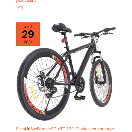
polyvalent
VTT
Août
29
2024
Essai InSyoForeverEC VTT 26″ : 21 vitesses, tout âge