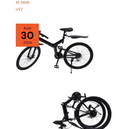
et sexe
VTT
Août
30
2024