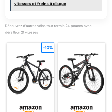
vitesses et freins à disque
Avec le dérailleur
optimisé, vous
bénéficiez d'un
confort de conduite
optimal grâce à une
Découvrez d’autres vélos tout terrain 24 pouces avec
transmission propre
dérailleur 21 vitesses
et douce. Ainsi, vous
arrivez à destination,
quelle que soit la
-10%
météo. En outre, vous
recevrez comme
accessoires une
sacoche de cadre et
un kit d'outils pour
une installation rapide
Design unique : Les
vélos Licorne Bike ne
brillent pas seulement
par leurs valeurs
intrinsèques. Avec leur
design moderne et