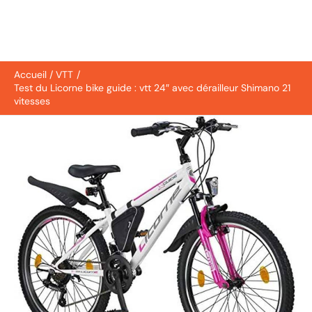
Accueil
VTT
Test du Licorne bike guide : vtt 24″ avec dérailleur Shimano 21
vitesses