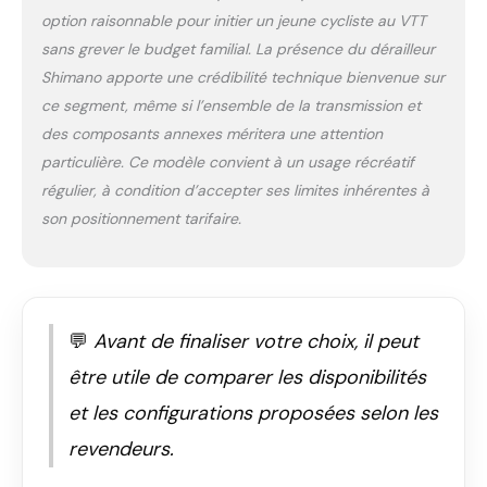
option raisonnable pour initier un jeune cycliste au VTT
brillent pas seulement
par leurs valeurs
sans grever le budget familial. La présence du dérailleur
intrinsèques. Avec leur
Shimano apporte une crédibilité technique bienvenue sur
design moderne et
ce segment, même si l’ensemble de la transmission et
unique, ces vélos de
des composants annexes méritera une attention
qualité supérieure
attirent tous les
particulière. Ce modèle convient à un usage récréatif
regards, quelle que
régulier, à condition d’accepter ses limites inhérentes à
soit la situation. Avec
son positionnement tarifaire.
le vélo de Licorne
Bike, tout le monde
vous voit sur la route
grâce à l’éclairage
avant et arrière,
💬
Avant de finaliser votre choix, il peut
conformément à la
réglementation
être utile de comparer les disponibilités
allemande sur les
et les configurations proposées selon les
licences routières
Matériaux de qualité :
revendeurs.
Le vélo a un cadre en
acier robuste et