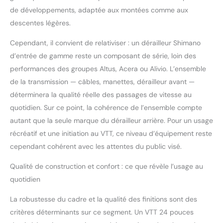
route grâce à l’éclairage
de développements, adaptée aux montées comme aux
avant et arrière,
descentes légères.
conformément à la
réglementation
Cependant, il convient de relativiser : un dérailleur Shimano
allemande sur les
d’entrée de gamme reste un composant de série, loin des
licences routières
performances des groupes Altus, Acera ou Alivio. L’ensemble
Matériaux de qualité :
Le vélo a un cadre en
de la transmission — câbles, manettes, dérailleur avant —
acier robuste et
déterminera la qualité réelle des passages de vitesse au
résistant, de sorte que
quotidien. Sur ce point, la cohérence de l’ensemble compte
vous pouvez l’utiliser
autant que la seule marque du dérailleur arrière. Pour un usage
dans n'importe quelle
récréatif et une initiation au VTT, ce niveau d’équipement reste
situation. En outre, le
vélo est pré-monté à
cependant cohérent avec les attentes du public visé.
85 % et vous pouvez
commencer à rouler
Qualité de construction et confort : ce que révèle l’usage au
directement après un
quotidien
court réglage des freins
et des vitesses - - - -
La robustesse du cadre et la qualité des finitions sont des
critères déterminants sur ce segment. Un VTT 24 pouces