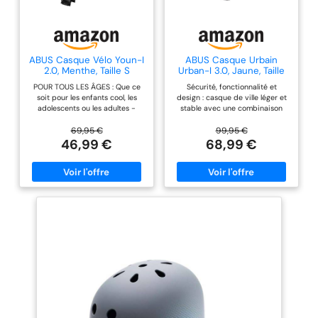
ABUS Casque Vélo Youn-I
ABUS Casque Urbain
2.0, Menthe, Taille S
Urban-I 3.0, Jaune, Taille
XL
POUR TOUS LES ÂGES : Que ce
Sécurité, fonctionnalité et
soit pour les enfants cool, les
design : casque de ville léger et
adolescents ou les adultes -
stable avec une combinaison
avec la couleur appropriée,
durable d'EPS et de coque en
chacun trouvera son style.
PC - ajustement individuel
69,95 €
99,95 €
PROTECTION DE LA TÊTE : coque
grâce au système d'ajustement
46,99 €
68,99 €
extérieure en PC résistant aux
Zoom Ace Urban avec molette
chocs et mousse dure EPS
de réglage... Toujours bien visible
injectée - procédé de
sur le vélo : équipé d'un feu
fabrication In-Mold pour plus de
arrière à LED placé en hauteur
sécurité à vélo RÉGLAGE DE LA
avec une visibilité de 180° -
TAILLE : l'anneau plein à
avec des réflecteurs lumineux
l'intérieur du casque, relié à la
Système de ventilation finement
molette de réglage, assure un
ajusté : ventilation idéale grâce
ajustement optimal. DÉTAILS DE
à 12 entrées d'air et 5 sorties
PRODUITS : Casque unisexe pour
d'air Fermeture magnétique : la
filles et garçons, coussinets de
boucle magnétique Fidlock se
menton inclus - la taille indiquée
ferme facilement d'une seule
en centimètres correspond au
main. Pour celles qui portent des
tour de tête du porteur
tresses : le système de réglage
VISIBILITÉ : grâce au feu arrière à
en hauteur à l'arrière de la tête
LED et aux réflecteurs, le cycliste
peut créer suffisamment de