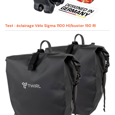
Test : éclairage Vélo Sigma 1100 Hl/buster 150 Rl