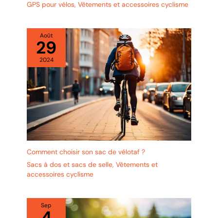
GPS pour vélos
,
Vêtements et accessoires cyclisme
Août
29
2024
Comment choisir son sac de vélotaf ?
Sacs à dos et sacs de selle
,
Vêtements et
accessoires cyclisme
Sep
4