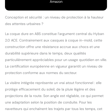
Amazon
Conception et sécurité : un niveau de protection à la hauteur
des attentes urbaines ?
La coque dure en ABS constitue l’argument central du Hyban
2.0 ACE. Contrairement aux casques à coque in-mold, cette
construction offre une résistance accrue aux chocs et une
durabilité supérieure dans le temps, deux qualités
particulièrement appréciables pour un usage quotidien en ville.
La certification européenne en vigueur garantit un niveau de
protection conforme aux normes du secteur.
La visière intégrée représente un vrai atout fonctionnel : elle
protège efficacement du soleil, de la pluie légère et des
projections de la route. Son angle est réglable, ce qui permet
une adaptation selon la position de conduite. Pour les
navetteurs qui enchaînent les trajets par tous les temps, cet