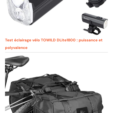
Test éclairage vélo TOWILD DLite1800 : puissance et
polyvalence