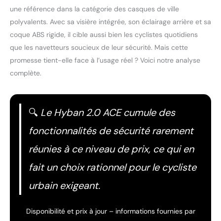
une référence dans la catégorie des casques de ville
polyvalents. Avec sa visière intégrée, son éclairage arrière et sa
coque ABS rigide, il cible aussi bien les cyclistes quotidiens
que les navetteurs soucieux de leur sécurité. Mais cette
promesse tient-elle face à l’usage réel ? Voici notre analyse
complète.
🔍
Le Hyban 2.0 ACE cumule des
fonctionnalités de sécurité rarement
réunies à ce niveau de prix, ce qui en
fait un choix rationnel pour le cycliste
urbain exigeant.
Disponibilité et prix à jour – informations fournies par