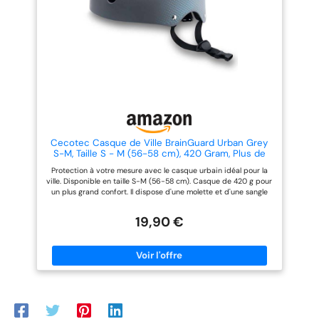
ne peut pas être ignoré au
place pour une tresse. Details :
crépuscule et dans l'obscurité.
Casque unisexe pour adultes -
La taille en centimètres
correspond au tour de tête de
l'utilisateur
Cecotec Casque de Ville BrainGuard Urban Grey
S-M, Taille S - M (56-58 cm), 420 Gram, Plus de
Confort, Molette et Sangle de réglage, pour vélos
Protection à votre mesure avec le casque urbain idéal pour la
et trottinettes électriques, Gris, Homologué.
ville. Disponible en taille S-M (56-58 cm). Casque de 420 g pour
un plus grand confort. Il dispose d'une molette et d'une sangle
de réglage de haute résistance pour s'adapter à chaque
utilisateur et comporte des renforts rembourrés pour un confort
19,90 €
et un ajustement maximaux. 11 ouvertures d'air favorisant la
respiration. Disponible en couleur gris.