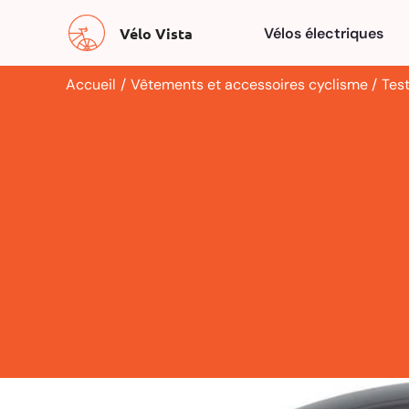
Aller
Vélo Vista
Vélos électriques
au
contenu
Accueil
Vêtements et accessoires cyclisme
Tes