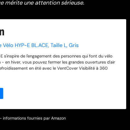
ce mérite une attention sérieuse.
Vélo HYP-E BL.ACE, Taille L, Gris
YP-E s'inspire de l'engagement des personnes qui font du vélo
 - en hiver, vous pouvez fermer les grandes ouvertures d'air
refroidissement en été avec le VentCover Visibilité à 360
ère avant, arrière et clignotante vous rend visible même par
 dans l'obscurité - les feux avant et arrière ont 5 modes
ble, puissance, flux, pulsation et clignotant) Télécommande sans
ez leLumière clignotante avec T de la télécommande pour le
 la version B.LACE, vous recevrez également un couvercle de
sans fil pour activer le feu stop Convient également aux S-
asque répond à la norme NTA 8776 avec la protection profonde
du cou avec strNarrow tesCritères spécifiques pour la conduite
r – informations fournies par Amazon
r électrique et à vitesses plus élevées Plus de détails :
age Zoom Spin réglable en hauteur pour le réglage précis du