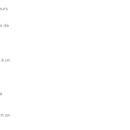
eurs
es de
 à un
la
nt en