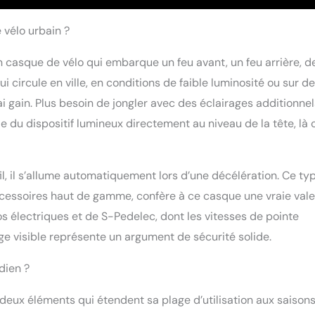
évidementPour les coiffures tressées - Fermeture magnétique
sinets lavables - avec visière et cache-oreilles
 vélo urbain ?
 casque de vélo qui embarque un feu avant, un feu arrière, d
qui circule en ville, en conditions de faible luminosité ou sur d
ai gain. Plus besoin de jongler avec des éclairages additionnel
ie du dispositif lumineux directement au niveau de la tête, là 
fil, il s’allume automatiquement lors d’une décélération. Ce ty
accessoires haut de gamme, confère à ce casque une vraie val
los électriques et de S-Pedelec, dont les vitesses de pointe
ge visible représente un argument de sécurité solide.
dien ?
 deux éléments qui étendent sa plage d’utilisation aux saison