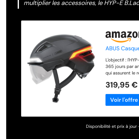
multiplier les accessoires, le HYP-E B.La
ABUS Casque 
L'objectif : l'H
365 jours par an
qui assurent le 
degrés : la lumi
319,95 €
mauvais temps et
d'éclairage (sta
fil : vous activ
guidon - - dans
levier de frein 
Pedelecs : le c
de la tempe et 
Disponibilité et prix à jou
de vélos à moteu
système de régl