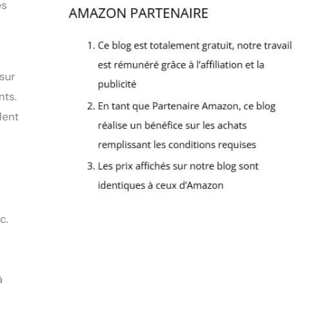
es
sur
nts.
lent
c.
à