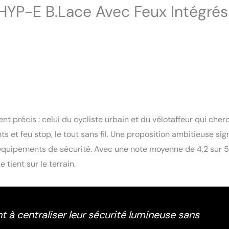
HYP-E B.Lace Avec Feux Intégrés
t précis : celui du cycliste urbain et du vélotaffeur qui cher
s et feu stop, le tout sans fil. Une proposition ambitieuse si
quipements de sécurité. Avec une note moyenne de 4,2 sur 5
 tient sur le terrain.
t à centraliser leur sécurité lumineuse sans