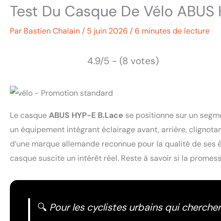
Test Du Casque De Vélo ABUS 
Par
Bastien Chalain
/
5 juin 2026
/
6 minutes de lecture
4.9/5 - (8 votes)
Le casque
ABUS HYP-E B.Lace
se positionne sur un segmen
un équipement intégrant éclairage avant, arrière, clignotant
d’une marque allemande reconnue pour la qualité de ses é
casque suscite un intérêt réel. Reste à savoir si la promesse
🔍
Pour les cyclistes urbains qui cherchen