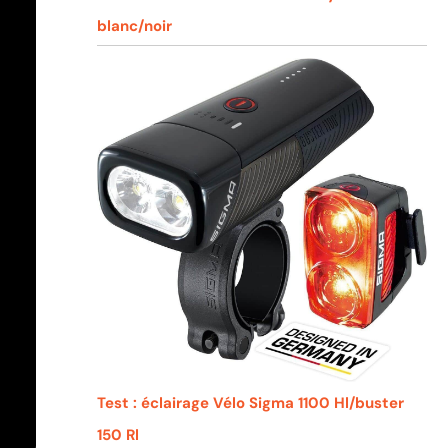
blanc/noir
Test : éclairage Vélo Sigma 1100 Hl/buster
150 Rl