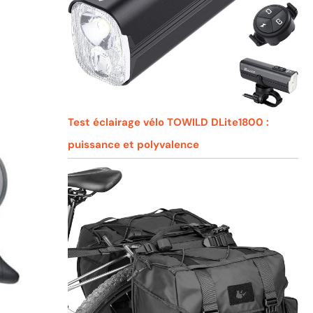
Test éclairage vélo TOWILD DLite1800 :
puissance et polyvalence