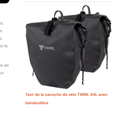
es
es
s
où la
pe de
eur
Test de la sacoche de vélo TWIRL 44L avec
bandoulière
s