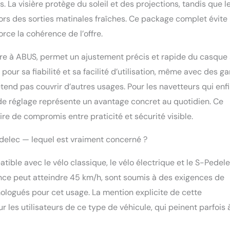
 La visière protège du soleil et des projections, tandis que l
lors des sorties matinales fraîches. Ce package complet évite
rce la cohérence de l’offre.
re à ABUS, permet un ajustement précis et rapide du casque 
our sa fiabilité et sa facilité d’utilisation, même avec des ga
étend pas couvrir d’autres usages. Pour les navetteurs qui enfi
e de réglage représente un avantage concret au quotidien. Ce
re de compromis entre praticité et sécurité visible.
edelec — lequel est vraiment concerné ?
ble avec le vélo classique, le vélo électrique et le S-Pedele
tance peut atteindre 45 km/h, sont soumis à des exigences de
mologués pour cet usage. La mention explicite de cette
ur les utilisateurs de ce type de véhicule, qui peinent parfois 