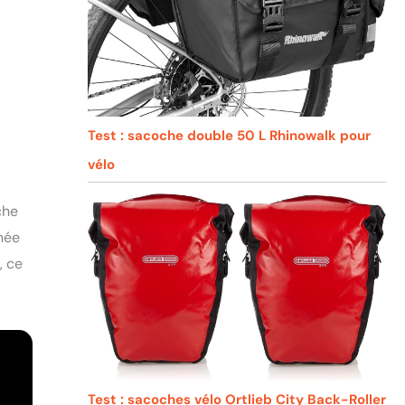
Test : sacoche double 50 L Rhinowalk pour
vélo
che
gnée
, ce
Test : sacoches vélo Ortlieb City Back-Roller