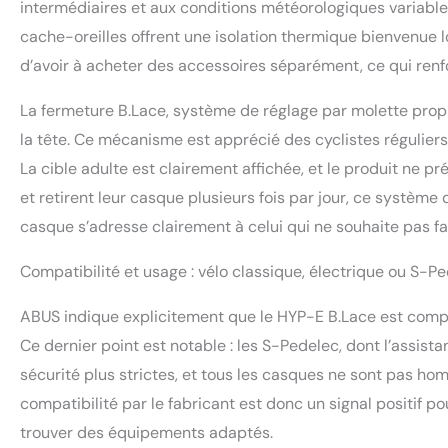
intermédiaires et aux conditions météorologiques variables.
cache-oreilles offrent une isolation thermique bienvenue 
d’avoir à acheter des accessoires séparément, ce qui renfo
La fermeture B.Lace, système de réglage par molette prop
la tête. Ce mécanisme est apprécié des cyclistes réguliers p
La cible adulte est clairement affichée, et le produit ne pr
et retirent leur casque plusieurs fois par jour, ce systèm
casque s’adresse clairement à celui qui ne souhaite pas fai
Compatibilité et usage : vélo classique, électrique ou S-P
ABUS indique explicitement que le HYP-E B.Lace est compati
Ce dernier point est notable : les S-Pedelec, dont l’assis
sécurité plus strictes, et tous les casques ne sont pas ho
compatibilité par le fabricant est donc un signal positif po
trouver des équipements adaptés.