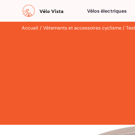
Aller
Vélo Vista
Vélos électriques
au
contenu
Accueil
Vêtements et accessoires cyclisme
Test