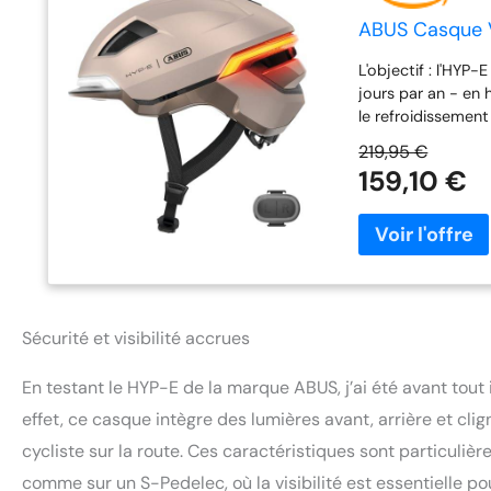
ABUS Casque Vé
L'objectif : l'HYP
jours par an - en 
le refroidissement
avant, arrière et
219,95 €
l'obscurité - les f
159,10 €
pulsation et clign
télécommande pour
quand vous cligne
à la norme NTA 87
strNarrow tesCritè
vitesses plus élev
hauteur pour le r
Sécurité et visibilité accrues
tressées - menton
disponible sépar
En testant le HYP-E de la marque ABUS, j’ai été avant tout
effet, ce casque intègre des lumières avant, arrière et cl
cycliste sur la route. Ces caractéristiques sont particulière
comme sur un S-Pedelec, où la visibilité est essentielle po