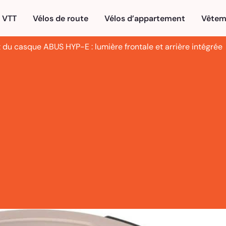
VTT
Vélos de route
Vélos d’appartement
Vêtem
 du casque ABUS HYP-E : lumière frontale et arrière intégrée