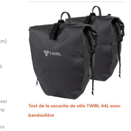
 cm)
s
l
 est
Test de la sacoche de vélo TWIRL 44L avec
ne
bandoulière
urs