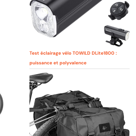
Test éclairage vélo TOWILD DLite1800 :
puissance et polyvalence