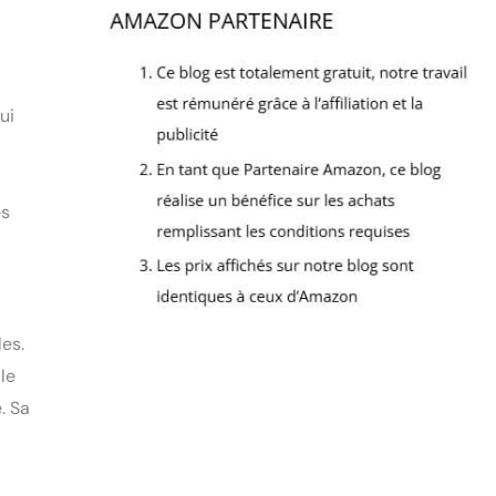
ui
es
les.
le
. Sa