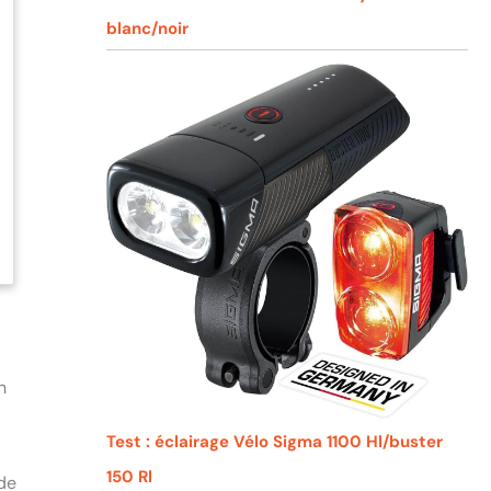
blanc/noir
n
Test : éclairage Vélo Sigma 1100 Hl/buster
150 Rl
 de