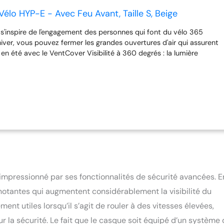
lo HYP-E - Avec Feu Avant, Taille S, Beige
-E s'inspire de l'engagement des personnes qui font du vélo 365
hiver, vous pouvez fermer les grandes ouvertures d'air qui assurent
 en été avec le VentCover Visibilité à 360 degrés : la lumière
 clignotante vous rend visible même par mauvais temps et dans
eux avant et arrière ont 5 modes d'éclairage (stable, puissance, flux,
otant) Télécommande sans fil : vous aktiThe flashIng lumière avec la
 le guidon - via un signal acoustique et une LED que vous savez
z des yeux Convient également aux S-Pedelecs : le casque répond
76 avec la protection profonde de la tempe et du cou avec
res spécifiques pour la conduite de vélos à moteur électrique et à
ées Plus de détails : système de réglage Zoom Spin réglable en
églage précis du casque et avec évidement pour les coiffures
 magnétique closUre - coussins lavables - une visière est
ément
 impressionné par ses fonctionnalités de sécurité avancées. E
ignotantes qui augmentent considérablement la visibilité du
ment utiles lorsqu’il s’agit de rouler à des vitesses élevées,
ur la sécurité. Le fait que le casque soit équipé d’un système