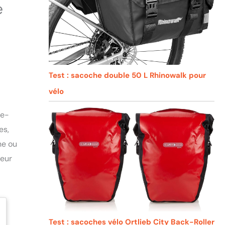
e
Test : sacoche double 50 L Rhinowalk pour
vélo
 e-
es,
ne ou
leur
Test : sacoches vélo Ortlieb City Back-Roller