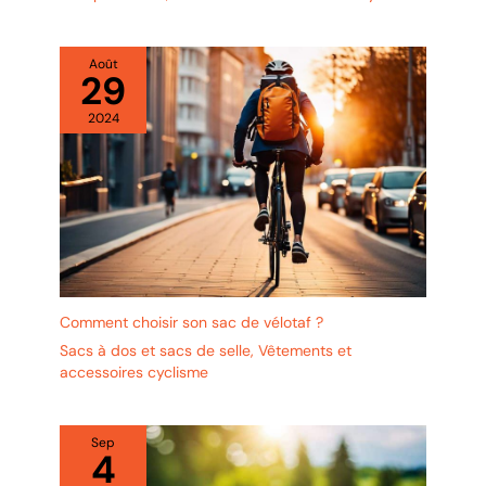
Août
29
2024
Comment choisir son sac de vélotaf ?
Sacs à dos et sacs de selle
,
Vêtements et
accessoires cyclisme
Sep
4