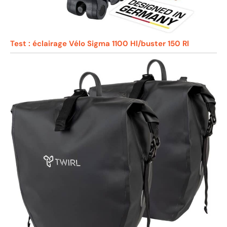
Test : éclairage Vélo Sigma 1100 Hl/buster 150 Rl