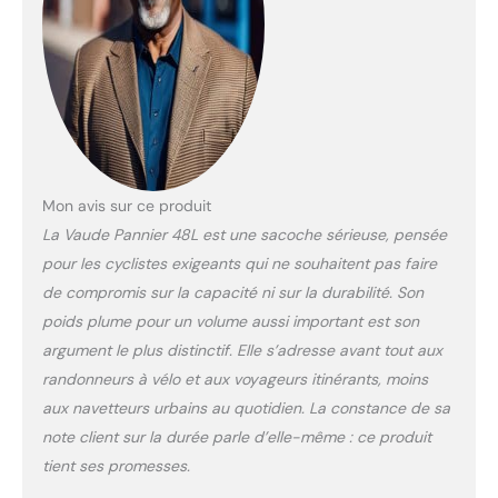
: Le sacoche est
équipé d'une
fermeture à boucle,
garantissant la
sécurité de vos biens
pendant votre trajet
Design élégant :
Disponible en noir et
turquoise, ce sacoche
Mon avis sur ce produit
se marie parfaitement
La Vaude Pannier 48L est une sacoche sérieuse, pensée
avec votre vélo et
ajoute une touche
pour les cyclistes exigeants qui ne souhaitent pas faire
d'élégance à votre
de compromis sur la capacité ni sur la durabilité. Son
équipement Montage
poids plume pour un volume aussi important est son
facile : Ce sacoche
argument le plus distinctif. Elle s’adresse avant tout aux
est conçu pour un
montage d'réservoir
randonneurs à vélo et aux voyageurs itinérants, moins
facile sur votre vélo,
aux navetteurs urbains au quotidien. La constance de sa
vous permettant de
note client sur la durée parle d’elle-même : ce produit
l'installer et de le
tient ses promesses.
retirer en un rien de
temps