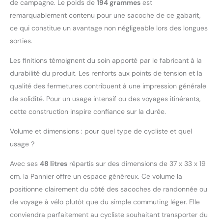
de campagne. Le poids de
194 grammes
est
noir et turquoise, ce
remarquablement contenu pour une sacoche de ce gabarit,
sacoche se marie
ce qui constitue un avantage non négligeable lors des longues
parfaitement avec
sorties.
votre vélo et ajoute une
touche d'élégance à
Les finitions témoignent du soin apporté par le fabricant à la
votre équipement
Montage facile : Ce
durabilité du produit. Les renforts aux points de tension et la
sacoche est conçu pour
qualité des fermetures contribuent à une impression générale
un montage d'réservoir
de solidité. Pour un usage intensif ou des voyages itinérants,
facile sur votre vélo,
cette construction inspire confiance sur la durée.
vous permettant de
l'installer et de le retirer
Volume et dimensions : pour quel type de cycliste et quel
en un rien de temps
usage ?
Avec ses
48 litres
répartis sur des dimensions de 37 x 33 x 19
cm, la Pannier offre un espace généreux. Ce volume la
positionne clairement du côté des sacoches de randonnée ou
de voyage à vélo plutôt que du simple commuting léger. Elle
conviendra parfaitement au cycliste souhaitant transporter du