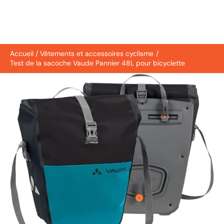
Accueil
Vêtements et accessoires cyclisme
Test de la sacoche Vaude Pannier 48L pour bicyclette