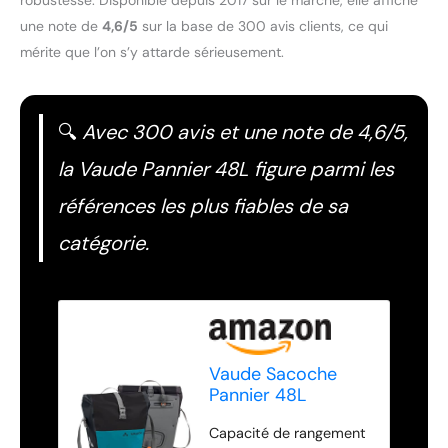
une note de
4,6/5
sur la base de 300 avis clients, ce qui
mérite que l’on s’y attarde sérieusement.
🔍
Avec 300 avis et une note de 4,6/5,
la Vaude Pannier 48L figure parmi les
références les plus fiables de sa
catégorie.
Vaude Sacoche
Pannier 48L
Noir/Lac Alpine
Capacité de rangement
pour Bicyclette,