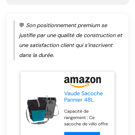
💬
Son positionnement premium se
justifie par une qualité de construction et
une satisfaction client qui s’inscrivent
dans la durée.
Vaude Sacoche
Pannier 48L
Noir/Lac Alpine
Capacité de
pour Bicyclette,
rangement : Ce
Taille Unique
sacoche de vélo offre
un espace de