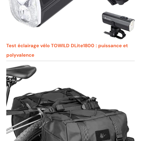
Test éclairage vélo TOWILD DLite1800 : puissance et
polyvalence