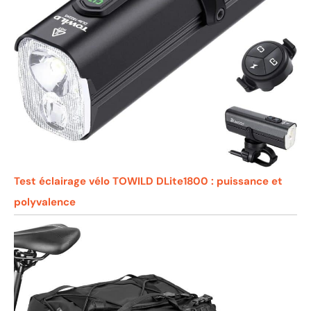
Test éclairage vélo TOWILD DLite1800 : puissance et
polyvalence