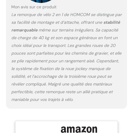
arrière et un drapeau sont
fixés au chariot. Cela vous
Mon avis sur ce produit
permet d'arriver en toute
La remorque de vélo 2 en 1 de HOMCOM se distingue par
sécurité même dans des
sa facilité de montage et d’attache, offrant une
stabilité
conditions d'éclairage
remarquable
même sur terrains irréguliers. Sa capacité
difficiles. Remorque fiable
: la remorque de vélo
de charge de 40 kg et son espace généreux en font un
dispose d'un sac de
choix idéal pour le transport. Les grandes roues de 20
rangement robuste avec
pouces sont parfaites pour les chemins de gravier, et elle
une housse pratique pour
se plie rapidement pour un rangement aisé. Cependant,
protéger votre cargaison
le système de fixation de la roue jockey manque de
de la pluie légère et du
vent. Vous pouvez
solidité, et l’accrochage de la troisième roue peut se
également retirer le sac
révéler compliqué. Malgré une qualité des matériaux
pour charger des objets
perfectible, cette remorque reste un allié pratique et
plus grands. DÉTAILS DU
maniable pour vos trajets à vélo.
PRODUIT : Dimensions :
130 L x 64 l x 64/103 H
cm Max. Capacité de
charge : 40 kg