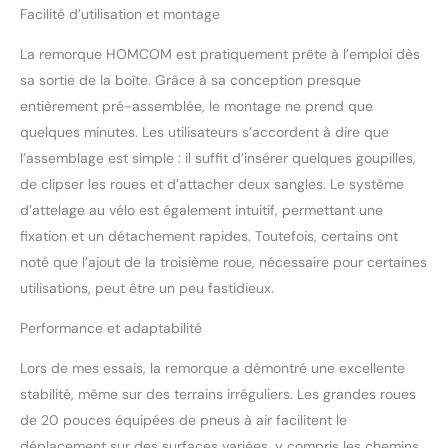
latéraux, deux réflecteurs
Facilité d’utilisation et montage
arrière et un drapeau sont
fixés au chariot. Cela vous
La remorque HOMCOM est pratiquement prête à l’emploi dès
permet d'arriver en toute
sa sortie de la boîte. Grâce à sa conception presque
sécurité même dans des
conditions d'éclairage
entièrement pré-assemblée, le montage ne prend que
difficiles. Remorque fiable
quelques minutes. Les utilisateurs s’accordent à dire que
: la remorque de vélo
l’assemblage est simple : il suffit d’insérer quelques goupilles,
dispose d'un sac de
de clipser les roues et d’attacher deux sangles. Le système
rangement robuste avec
d’attelage au vélo est également intuitif, permettant une
une housse pratique pour
protéger votre cargaison
fixation et un détachement rapides. Toutefois, certains ont
de la pluie légère et du
noté que l’ajout de la troisième roue, nécessaire pour certaines
vent. Vous pouvez
utilisations, peut être un peu fastidieux.
également retirer le sac
pour charger des objets
Performance et adaptabilité
plus grands. DÉTAILS DU
PRODUIT : Dimensions :
Lors de mes essais, la remorque a démontré une excellente
130 L x 64 l x 64/103 H
stabilité, même sur des terrains irréguliers. Les grandes roues
cm Max. Capacité de
de 20 pouces équipées de pneus à air facilitent le
charge : 40 kg
déplacement sur des surfaces variées, y compris les chemins