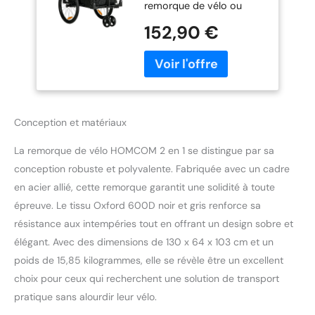
remorque de vélo ou
charge, acier, tissu
comme chariot à main.
Oxford, noir+gris,
152,90 €
Lorsqu'elle est utilisée
130 x 64 x 64/103
comme remorque de
cm
vélo, la poignée peut être
fixée ou retirée du
chariot, et lorsqu'elle est
utilisée comme chariot à
Conception et matériaux
main, la barre de
remorquage peut être
La remorque de vélo HOMCOM 2 en 1 se distingue par sa
cachée au bas du chariot.
PNEUS DE GRAND
conception robuste et polyvalente. Fabriquée avec un cadre
DIAMÈTRE : Deux grandes
en acier allié, cette remorque garantit une solidité à toute
roues gonflables et une
épreuve. Le tissu Oxford 600D noir et gris renforce sa
roue avant universelle à
résistance aux intempéries tout en offrant un design sobre et
deux roues avec frein
vous permettent de
élégant. Avec des dimensions de 130 x 64 x 103 cm et un
transporter et de charger
poids de 15,85 kilogrammes, elle se révèle être un excellent
facilement votre
choix pour ceux qui recherchent une solution de transport
équipement Toujours
pratique sans alourdir leur vélo.
visible : quatre réflecteurs