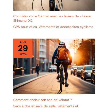
Contrôlez votre Garmin avec les leviers de vitesse
Shimano Di2
GPS pour vélos
,
Vêtements et accessoires cyclisme
Août
29
2024
Comment choisir son sac de vélotaf ?
Sacs à dos et sacs de selle
,
Vêtements et