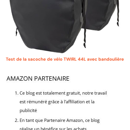
Test de la sacoche de vélo TWIRL 44L avec bandoulière