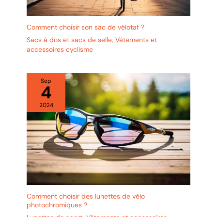
Comment choisir son sac de vélotaf ?
Sacs à dos et sacs de selle
,
Vêtements et
accessoires cyclisme
Sep
4
2024
Comment choisir des lunettes de vélo
photochromiques ?