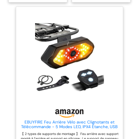
occasionnelles. 21 VENTES:
couche avec quatre perles LED,
BOUCLE MAGNÉTIQUE
Casque velo, conception
offrant une visibilité jusqu'à 330
aérodynamique spéciale et 21
mètres et une plage d'éclairage
: la boucle de ceinture
ouvertures de ventilation
de 160°, améliorant la clarté pour
magnétique Fidlock se
respirantes, réduisent
le cyclisme nocturne et la
ferme facilement,
efficacement la résistance à l'air
conduite de moto. 4+7 Modes
et la transpiration. Le casque de
d'Éclairage Personnalisées:
rapidement et d'une
vélo avec seulement 310 g (0,68
Choisissez parmi 4 modes
seule main. DÉTAILS
lb) ne fatigue pas la tête du
d'éclairage avant (Haute-
cycliste lors de la conduite d'un
Moyenne-Basse-Flash Rapide)
DE PRODUITS : Casque
vélo. LUNETTES MAGNÉTIQUES:
et 7 modes d'éclairage arrière
de ville unisexe pour
Le casque velo équipé d'une
(Haute-Basse-Clignotement
adultes, y compris
lunette magnétique. Les lunettes
Lent-Clignotement
peuvent réduire la forte lumière
d'Avertissement-Clignotement
système de harnais
du soleil et en même temps
Rapide-Clignotement Alterné
plat TriVider - la taille
protéger vos yeux du vent, du
Lent-Clignotement Alterné
sable et de la poussière. FEU
d'Avertissement), offrant
indiquée en
ARRIÈRE À LED: Le casque velo
différentes intensités
centimètres
comprend une lumière LED, 3
lumineuses et motifs de
correspond au tour
modes d'éclairage aident les
clignotement pour répondre à
conducteurs derrière vous à
tous vos besoins d'éclairage.
de tête de l'utilisateur
reconnaître clairement votre
Astuce: Double-cliquez sur le feu
direction, plus sûr lorsque vous
avant velo pour activer le mode
pédalez la nuit. Et le feu arrière
flash rapide. Autonomie de
est étanche, peut toujours être
Batterie Prolongée: La lumiere
utilisé trempé dans l'eau. TAILLE
velo avant est alimentée par une
AJUSTABLE: Casque velo adulte
batterie de 3000mAh, offrant
EBUYFIRE Feu Arrière Vélo avec Clignotants et
avec conception ajustable à
jusqu'à 4 heures d'autonomie à
Télécommande - 5 Modes LED, IPX4 Étanche, USB
double ajustement. Il y a un
luminosité maximale et 12 heures
Rechargeable, Klaxon Intégré, Montage Universel
【 2 types de supports de montage 】 Feu arrière avec support
bouton de réglage à l'arrière du
à basse luminosité. Dotée d'une
pour Guidon/Casque/Porte-Bagages
monté à l'arrière et support en silicone : Le support de panneau