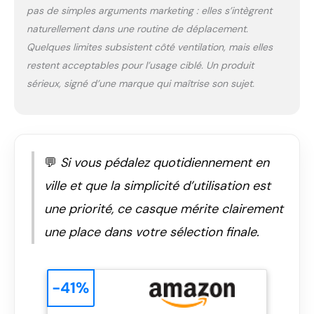
réglage en hauteur à
pas de simples arguments marketing : elles s’intègrent
l'arrière de la tête
naturellement dans une routine de déplacement.
peut créer
Quelques limites subsistent côté ventilation, mais elles
suffisamment de
place pour une tresse.
restent acceptables pour l’usage ciblé. Un produit
BOUCLE MAGNÉTIQUE
sérieux, signé d’une marque qui maîtrise son sujet.
: la boucle de ceinture
magnétique Fidlock se
ferme facilement,
rapidement et d'une
seule main. DÉTAILS
💬
Si vous pédalez quotidiennement en
DE PRODUITS : Casque
de ville unisexe pour
ville et que la simplicité d’utilisation est
adultes, y compris
une priorité, ce casque mérite clairement
système de harnais
plat TriVider - la taille
une place dans votre sélection finale.
indiquée en
centimètres
correspond au tour
-41%
de tête de l'utilisateur