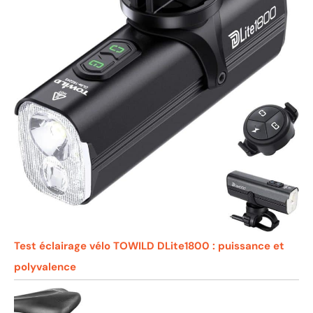
Test éclairage vélo TOWILD DLite1800 : puissance et
polyvalence