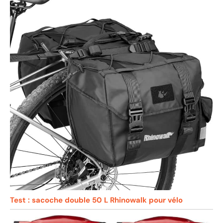
Test : sacoche double 50 L Rhinowalk pour vélo