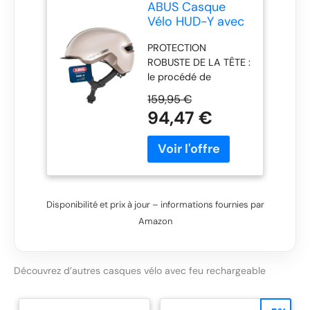
ABUS Casque
Vélo HUD-Y avec
Feu Arrière,
PROTECTION
Champagne/Gold,
ROBUSTE DE LA TÊTE :
M
le procédé de
fabrication In-Mold
159,95 €
relie la mousse dure
94,47 €
absorbant les chocs
(EPS) de manière
indissociable aux
coques extérieures
résistantes aux chocs.
LUMIÈRE LED : bande
Disponibilité et prix à jour – informations fournies par
lumineuse stylée à
Amazon
haute puissance et 4
modes d'éclairage
différents - fixation
magnétique simple et
Découvrez d’autres casques vélo avec feu rechargeable
recharge rapide via
micro-USB FORME :
un système de