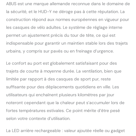
magnétique Fidlock se
ABUS est une marque allemande reconnue dans le domaine de
ferme facilement,
la sécurité, et le HUD-Y ne déroge pas à cette réputation. La
rapidement et d'une
construction répond aux normes européennes en vigueur pour
seule main. DÉTAILS DE
les casques de vélo adultes. Le système de réglage interne
PRODUITS : Casque de
ville unisexe pour
permet un ajustement précis du tour de tête, ce qui est
adultes, y compris
indispensable pour garantir un maintien stable lors des trajets
système de harnais plat
urbains, y compris sur pavés ou en freinage d’urgence.
TriVider - la taille
indiquée en centimètres
Le confort au port est globalement satisfaisant pour des
correspond au tour de
trajets de courte à moyenne durée. La ventilation, bien que
tête de l'utilisateur
limitée par rapport à des casques de sport pur, reste
suffisante pour des déplacements quotidiens en ville. Les
utilisateurs qui enchaînent plusieurs kilomètres par jour
noteront cependant que la chaleur peut s’accumuler lors de
fortes températures estivales. Ce point mérite d’être pesé
selon votre contexte d’utilisation.
La LED arrière rechargeable : valeur ajoutée réelle ou gadget