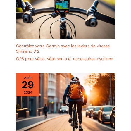
supplémentaire et vous permettant de rouler en toute
battante, du brouillard et par
tranquillité à l'extérieur. 【 IPX4 étanche et rechargeable par USB
mauvais temps, en faisant un
】 La norme IPX4 étanche rend les feux arrière de vélo plus
choix parfait pour le cyclisme
pratiques par temps de pluie ou de brouillard. Le clignotant de
toute l'année. Divers Scénarios
vélo dispose d'une batterie intégrée et est livré avec un câble
d'Application: Grâce à leur
de charge pouvant être branché sur un ordinateur, une batterie
design léger et portable, notre
externe ou tout appareil avec un port USB 5V.
éclairage de vélo avant et
arrière est parfait pour le
cyclisme, la randonnée, le
camping, la pêche de nuit, la
Contrôlez votre Garmin avec les leviers de vitesse
spéléologie et la chasse, mais
aussi comme lampes de poche
Shimano Di2
d'urgence pour assurer votre
GPS pour vélos
,
Vêtements et accessoires cyclisme
sécurité. Leur polyvalence
s'étend à des applications sur
des trottinettes électriques, des
poussettes, des sacs à dos, des
casques, et bien d'autres, en
Août
29
faisant un choix optimal
d'éclairage pour diverses
activités. (pour Cadeau Fête
2024
des Pères et Cadeau Noël)