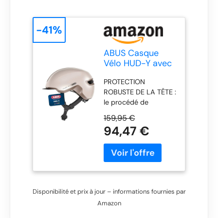
-41%
ABUS Casque
Vélo HUD-Y avec
Feu Arrière,
PROTECTION
Champagne/Gold,
ROBUSTE DE LA TÊTE :
M
le procédé de
fabrication In-Mold
159,95 €
relie la mousse dure
94,47 €
absorbant les chocs
(EPS) de manière
indissociable aux
coques extérieures
résistantes aux chocs.
LUMIÈRE LED : bande
Disponibilité et prix à jour – informations fournies par
lumineuse stylée à
Amazon
haute puissance et 4
modes d'éclairage