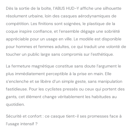
système de réglage
Dès la sortie de la boîte, l’ABUS HUD-Y affiche une silhouette
précis permet à
résolument urbaine, loin des casques aérodynamiques de
l'anneau en plastique
entourant la tête de
compétition. Les finitions sont soignées, le plastique de la
bien s'adapter au tour
coque inspire confiance, et l’ensemble dégage une sobriété
de tête. VISION MULTI-
appréciable pour un usage en ville. Le modèle est disponible
POSITION : Comme pour
pour hommes et femmes adultes, ce qui traduit une volonté de
une casquette, la visière
du casque peut être
toucher un public large sans compromis sur l’esthétique.
portée de différentes
La fermeture magnétique constitue sans doute l’argument le
manières, qu'elle soit
légèrement orientée
plus immédiatement perceptible à la prise en main. Elle
vers le bas ou rabattue
s’enclenche et se libère d’un simple geste, sans manipulation
vers le haut. POUR LES
fastidieuse. Pour les cyclistes pressés ou ceux qui portent des
TÊTES : le système de
gants, cet élément change véritablement les habitudes au
réglage en hauteur à
l'arrière de la tête peut
quotidien.
créer suffisamment de
place pour une tresse.
Sécurité et confort : ce casque tient-il ses promesses face à
BOUCLE MAGNÉTIQUE :
l’usage intensif ?
la boucle de ceinture