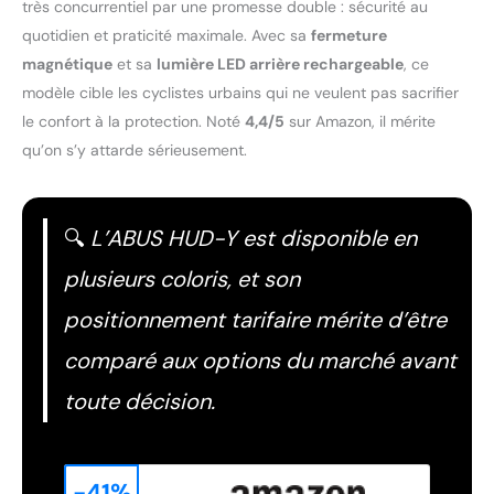
très concurrentiel par une promesse double : sécurité au
quotidien et praticité maximale. Avec sa
fermeture
magnétique
et sa
lumière LED arrière rechargeable
, ce
modèle cible les cyclistes urbains qui ne veulent pas sacrifier
le confort à la protection. Noté
4,4/5
sur Amazon, il mérite
qu’on s’y attarde sérieusement.
🔍
L’ABUS HUD-Y est disponible en
plusieurs coloris, et son
positionnement tarifaire mérite d’être
comparé aux options du marché avant
toute décision.
-41%