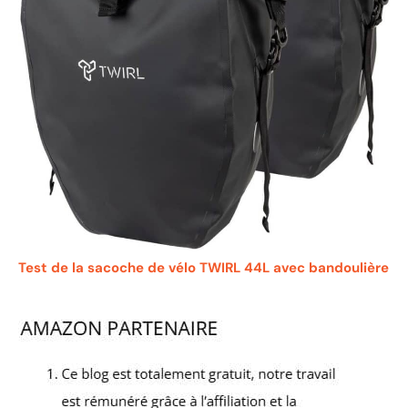
Test de la sacoche de vélo TWIRL 44L avec bandoulière