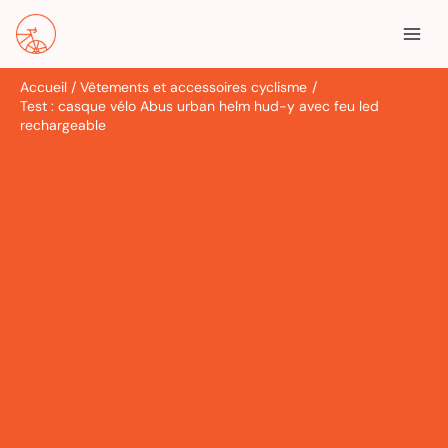
Aller
R
au
e
contenu
c
Accueil
Vêtements et accessoires cyclisme
h
Test : casque vélo Abus urban helm hud-y avec feu led
e
rechargeable
r
c
h
e
r