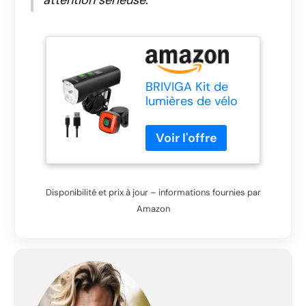
attention sérieuse.
BRIVIGA Kit de
lumières de vélo
LED
rechargeables
USB 1500 lumens,
phare avant et
arrière pour vélo
puissant, batterie
Disponibilité et prix à jour – informations fournies par
4800 mAh avec
Amazon
banque
d'alimentation,
modes légers
Dozens, étanche
pour vélo de