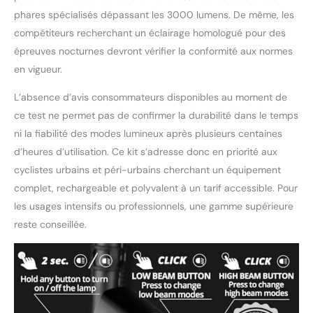
phares spécialisés dépassant les 3000 lumens. De même, les
compétiteurs recherchant un éclairage homologué pour des
épreuves nocturnes devront vérifier la conformité aux normes
en vigueur.
L’absence d’avis consommateurs disponibles au moment de
ce test ne permet pas de confirmer la durabilité dans le temps
ni la fiabilité des modes lumineux après plusieurs centaines
d’heures d’utilisation. Ce kit s’adresse donc en priorité aux
cyclistes urbains et péri-urbains cherchant un équipement
complet, rechargeable et polyvalent à un tarif accessible. Pour
les usages intensifs ou professionnels, une gamme supérieure
reste conseillée.