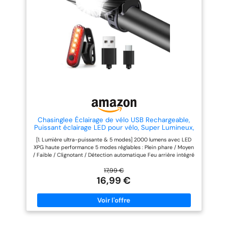
conditions de cyclisme, notre
Les lumières de vélo avant et
phare avant et notre feu arrière
arrière peuvent être chargées
sont conçus avec 6 modes
par chargeur de smartphone,
d'éclairage réglables, allant de la
ordinateur, banque
haute luminosité à la basse
d'alimentation mobile ou tout
luminosité, puis au mode
dispositif avec port USB.
clignotant. Que ce soit pour des
Pratique, sans avoir à remplacer
trajets urbains ou des
la batterie. Les puces anti-
explorations en pleine nature, ils
surcharge et anti-décharge
offrent un éclairage optimal
excessive intégrées prolongent
Léger et Résistant : Fabriqués
la durée de vie de la batterie.
avec un matériau imperméable
Ce produit peut charger votre
IPX6 et une coque en alliage
smartphone, fonction
d'aluminium de haute résistance,
importante en cas d'urgence à
ainsi qu'un port de chargement
l'extérieur. Support robuste et
USB en silicone, nos lumiere velo
facile à installer/désassembler
Chasinglee Éclairage de vélo USB Rechargeable,
maintiennent leur performance
Rotatif à 360 degrés. Une fois
Puissant éclairage LED pour vélo, Super Lumineux,
dans toutes sortes de conditions
pivoté vers une certaine
2000 lumens, Avant et arrière, étanche IPX5, kit
[1. Lumière ultra-puissante & 5 modes] 2000 lumens avec LED
météorologiques sévères,
position fixe, le support restera
pour vélo de Route et de Montagne
XPG haute performance 5 modes réglables : Plein phare / Moyen
assurant une conduite sans
ici et ne pivotera pas auto. Le
/ Faible / Clignotant / Détection automatique Feu arrière intégré
souci même sous la pluie. La
support de vélo est fermement
pour une sécurité optimale [2. Recharge USB Type-C pratique]
puissante capacité anti-fuite
fixé au guidon et la lumière est
Batterie 2500 mAh (6-8 heures d'autonomie) Rechargeable sur
17,99 €
garantit également une fiabilité
fermement fixée au socle. Après
tout appareil USB (PC, powerbank, etc.) Protection contre les
16,99 €
à long terme Charge rapide USB
l'installation, il ne tombera pas.
surcharges (feu arrière aussi rechargeable en Type-C) [3.
et longue durée de vie de la
Vous pouvez maintenir enfoncé
Étanche IP65 & multi-usage] Protection anti-
batterie : Doté d'une batterie au
le bouton de libération et faire
pluie/neige/poussière (toutes conditions météo) Utilisation vélo
lithium rechargeable intégrée de
glisser la lampe sans démonter
route & VTT Fonctionne aussi en lampe torche (camping,
450mAh à haute capacité, le
l'ensemble du support de
randonnée, urgences) [4. Écran intelligent avec indicateur]
phare avant a une autonomie de
montage. Installer et
Affichage précis de la batterie : 100%-75%-50%-25%
2 à 8 heures, et le feu arrière de
désassembler en quelques