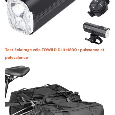
Test éclairage vélo TOWILD DLite1800 : puissance et
polyvalence