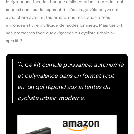
intégrant une fonction banque d’alimentation. Un produit qui
se positionne sur le segment de l’éclairage vélo polyvalent,
avec phare avant et feu arrière, une résistance à l’eau
annoncée et une multitude de modes lumineux. Mais tient-il
ses promesses face aux exigences du cycliste urbain ou
sportif ?
🔍
Ce kit cumule puissance, autonomie
et polyvalence dans un format tout-
en-un qui répond aux attentes du
cycliste urbain moderne.