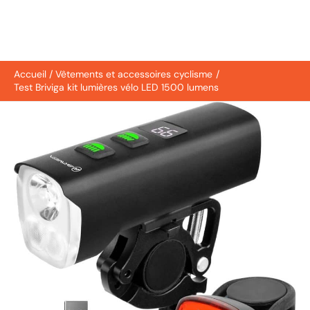
Accueil
Vêtements et accessoires cyclisme
Test Briviga kit lumières vélo LED 1500 lumens