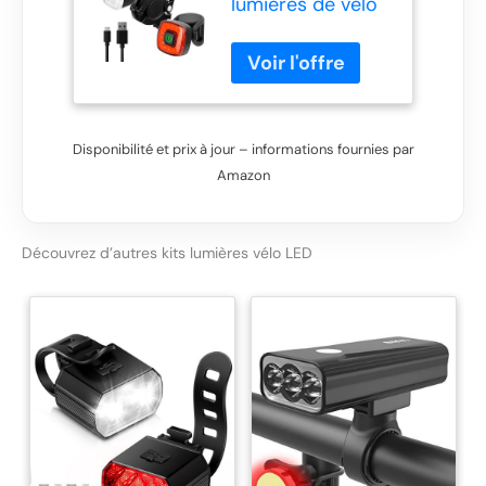
lumières de vélo
LED
rechargeables
USB 1500 lumens,
phare avant et
arrière pour vélo
puissant, batterie
Disponibilité et prix à jour – informations fournies par
4800 mAh avec
Amazon
banque
d'alimentation,
modes légers
Dozens, étanche
Découvrez d’autres kits lumières vélo LED
pour vélo de