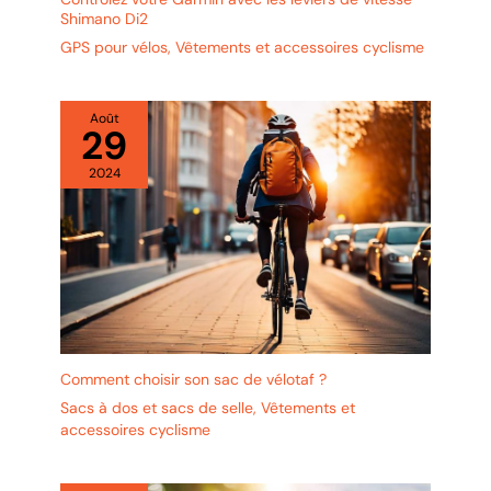
Amazon,vous obtiendrez un
Shimano Di2
remboursement intégral ou un
GPS pour vélos
,
Vêtements et accessoires cyclisme
remplacement de produit. Nous
essayons de satisfaire nos
clients 100%.
Août
29
2024
Comment choisir son sac de vélotaf ?
Sacs à dos et sacs de selle
,
Vêtements et
accessoires cyclisme