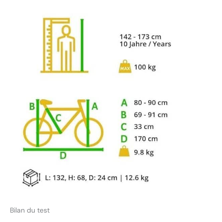
peinture inoffensive et
des selles et poignées
non toxiques dans nos
produits. La selle
ergonomique et le guidon
conçu à cet effet
assurent également un
développement sain de
l'enfant, grâce auquel une
posture naturelle est
apprise
Bilan du test