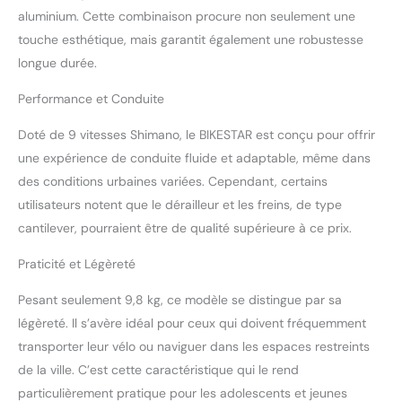
Shimano à 9 vitesses
aluminium. Cette combinaison procure non seulement une
facile à utiliser, vous êtes
touche esthétique, mais garantit également une robustesse
parfaitement équipé pour
longue durée.
la ville et les petites
randonnées à vélo.
Performance et Conduite
CONFORTABLE À PARTIR
DE 142 cm : Ce vélo
Doté de 9 vitesses Shimano, le BIKESTAR est conçu pour offrir
convient à partir d'une
taille de 142 cm. De plus,
une expérience de conduite fluide et adaptable, même dans
la selle et le guidon sont
des conditions urbaines variées. Cependant, certains
réglables en hauteur et en
utilisateurs notent que le dérailleur et les freins, de type
inclinaison, ce qui vous
cantilever, pourraient être de qualité supérieure à ce prix.
permet d'adapter le vélo
à votre morphologie.
Praticité et Légèreté
PÉDALOGUE SPÉCIAL : ce
vélo est équipé d'un
Pesant seulement 9,8 kg, ce modèle se distingue par sa
pédalier ISO spécial qui
légèreté. Il s’avère idéal pour ceux qui doivent fréquemment
permet de pédaler en
douceur. BIKESTAR
transporter leur vélo ou naviguer dans les espaces restreints
n'utilise que des
de la ville. C’est cette caractéristique qui le rend
matériaux certifiés non
particulièrement pratique pour les adolescents et jeunes