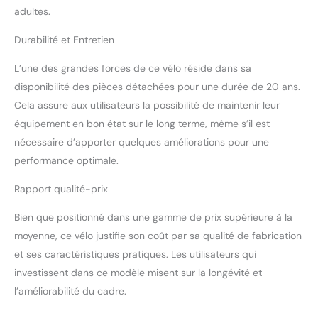
toxiques pour ses
adultes.
produits - faites-y
attention lors de l'achat !
Durabilité et Entretien
TRAVAIL DE QUALITÉ :
BIKESTAR fait partie
L’une des grandes forces de ce vélo réside dans sa
depuis des années des
disponibilité des pièces détachées pour une durée de 20 ans.
fabricants leaders dans le
domaine des vélos pour
Cela assure aux utilisateurs la possibilité de maintenir leur
enfants. Nous veillons à
équipement en bon état sur le long terme, même s’il est
ce que les composants
nécessaire d’apporter quelques améliorations pour une
soient de haute qualité,
performance optimale.
les soudures propres, les
matériaux non toxiques
Rapport qualité-prix
et les règles de sécurité
en vigueur, afin que votre
Bien que positionné dans une gamme de prix supérieure à la
enfant puisse profiter
moyenne, ce vélo justifie son coût par sa qualité de fabrication
durablement de ce vélo
pour enfant. PIÈCES NON
et ses caractéristiques pratiques. Les utilisateurs qui
TOXIQUES DE HAUTE
investissent dans ce modèle misent sur la longévité et
QUALITÉ : Nous n'utilisons
l’améliorabilité du cadre.
que des matériaux de
haute qualité, de la