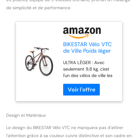
de simplicité et de performance.
BIKESTAR Vélo VTC
de Ville Poids léger
10kg en Aluminium |
ULTRA LÉGER : Avec
Bicyclette 26
seulement 9,8 kg, c'est
Pouces, 9 Vitesses
l'un des vélos de ville les
Shimano, Urbain |
plus légers du marché,
Cuivre
sans pour autant
renoncer à la sécurité et à
la stabilité. Le cadre
sportif en aluminium est
travaillé avec précision et
Design et Matériaux
fabriqué selon des
directives ergonomiques.
Le design du BIKESTAR Vélo VTC ne manquera pas d’attirer
Avec la transmission
l’attention grâce à sa couleur cuivre distinctive et son cadre en