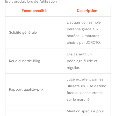
système de réglage de
Bruit produit lors de l’utilisation
siège à 7 positions ne
Fonctionnalité
Description
nécessitant aucun outil,
permettant une
personnalisation rapide et
L’acquisition semble
facile sur une plage de 18
pérenne grâce aux
Solidité générale
cm. Il convient
matériaux robustes
confortablement aux
choisis par JOROTO.
utilisateurs de 150 cm/59"
à 195 cm/77", assurant
Elle garantit un
une adaptation parfaite
pour chaque utilisateur et
Roue d’inertie 15kg
pédalage fluide et
en faisant l'un des vélos
régulier.
de fitness les plus
conviviaux et adaptables
Jugé excellent par les
pour un usage
utilisateurs, il se défend
domestique. EXPÉRIENCE
Rapport qualité-prix
face aux concurrents
FITNESS BLUETOOTH
IMMERSIVE: JOROTO vélo
sur le marché.
de fitness dispose du
Bluetooth et est
Mention spéciale pour
compatible avec