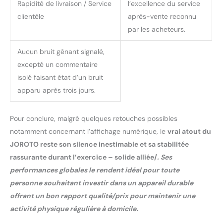
Rapidité de livraison / Service
l’excellence du service
l'application Kinomap,
clientèle
après-vente reconnu
pour des entraînements
interactifs et un suivi de
par les acheteurs.
données en temps réel à
domicile. Son écran
Aucun bruit gênant signalé,
rétroéclairé lisible affiche
excepté un commentaire
vitesse, distance, temps,
isolé faisant état d’un bruit
calories et plus. Des
apparu après trois jours.
commodités telles qu'un
support iPad, des pédales
réglables, un porte-
Pour conclure, malgré quelques retouches possibles
bouteille et des roues de
notamment concernant l’affichage numérique, le
vrai atout du
transport complètent
l'ensemble pour plus de
JOROTO reste son silence inestimable et sa stabilitée
confort et de
rassurante durant l’exercice – solide alliée/
. Ses
polyvalence. JOROTO
performances globales le rendent idéal pour toute
SUPPORT – VOTRE
personne souhaitant investir dans un appareil durable
PARTENAIRE DE
CONFIANCE: JOROTO
offrant un bon rapport qualité/prix pour maintenir une
accompagne votre
activité physique régulière à domicile.
parcours fitness avec un