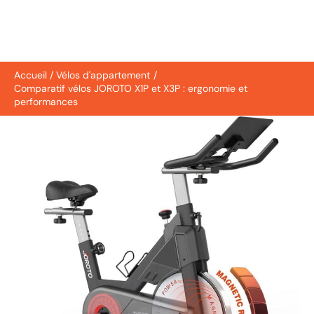
Accueil
Vélos d'appartement
Comparatif vélos JOROTO X1P et X3P : ergonomie et
performances