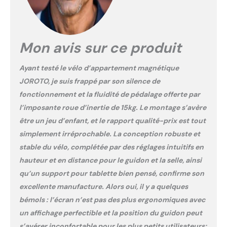
presque silencieux avec
notre vélo magnétique
allongé. Doté d'un
système de résistance
Mon avis sur ce produit
magnétique 16 niveaux et
d'une transmission par
Ayant testé le vélo d’appartement magnétique
courroie pour un
fonctionnement ultra-
JOROTO, je suis frappé par son silence de
silencieux (<15dB). Le
fonctionnement et la fluidité de pédalage offerte par
volant d'inertie de 7.3
l’imposante roue d’inertie de 15kg. Le montage s’avère
lbs/3.3 kg assure une
être un jeu d’enfant, et le rapport qualité-prix est tout
puissance constante et
un mouvement fluide à
simplement irréprochable. La conception robuste et
toutes intensités – du
stable du vélo, complétée par des réglages intuitifs en
cardio léger à
hauteur et en distance pour le guidon et la selle, ainsi
l'entraînement intense –
qu’un support pour tablette bien pensé, confirme son
idéal pour un exercice
domestique paisible et
excellente manufacture. Alors oui, il y a quelques
adaptable. CAPACITÉ
bémols : l’écran n’est pas des plus ergonomiques avec
MAXIMALE
un affichage perfectible et la position du guidon peut
INÉBRANLABLE DE 136KG:
s’avérer inconfortable pour les plus petits utilisateurs;