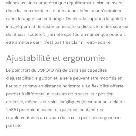
cadre ultra-résistant,
silencieux. Une caractéristique régulièrement mise en avant
cette vélo d'appartement
dans les commentaires d’utilisateurs, idéal pour s’entraîner
allongée offre une solidité
sans déranger son entourage. De plus, le support de tablette
exceptionnelle et une
intégré permet de rester connecté ou distrait lors des séances
stabilité robuste,
de fitness. Toutefois, j’ai noté que l’écran numérique pourrait
supportant des
utilisateurs jusqu'à 300
être amélioré car il n’est pas très clair ni rétro-éclairé.
lbs/136 kg. Sa
construction rigoureuse
Ajustabilité et ergonomie
garantit des
performances douces et
Le point fort du JOROTO réside dans ses capacités
stables pendant les
d’ajustabilité : le guidon et la selle peuvent être modifiés en
entraînements intenses,
assurant fiabilité durable
hauteur comme en distance horizontale. La flexibilité offerte
et confort constant pour
permet à différents utilisateurs de trouver leur position
votre routine de fitness.
optimale, même si certains longilignes (mesurant au-delà de
RÉGLAGE HAUTEUR 7
1m85) pourraient souhaiter quelques centimètres
POSITIONS SANS OUTIL:
Conçu pour le fitness à
supplémentaires au niveau de la selle pour une ergonomie
domicile, JH30PRO velo
parfaite.
semi allongé dispose d'un