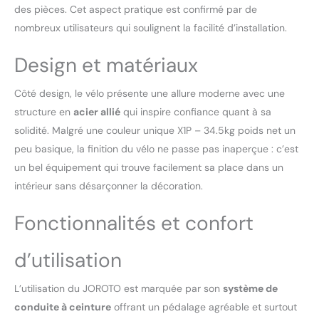
des pièces. Cet aspect pratique est confirmé par de
allongé. Doté d'un
système de résistance
nombreux utilisateurs qui soulignent la facilité d’installation.
magnétique 16 niveaux et
d'une transmission par
Design et matériaux
courroie pour un
fonctionnement ultra-
Côté design, le vélo présente une allure moderne avec une
silencieux (<15dB). Le
structure en
acier allié
qui inspire confiance quant à sa
volant d'inertie de 7.3
solidité. Malgré une couleur unique X1P – 34.5kg poids net un
lbs/3.3 kg assure une
puissance constante et
peu basique, la finition du vélo ne passe pas inaperçue : c’est
un mouvement fluide à
un bel équipement qui trouve facilement sa place dans un
toutes intensités – du
intérieur sans désarçonner la décoration.
cardio léger à
l'entraînement intense –
Fonctionnalités et confort
idéal pour un exercice
domestique paisible et
adaptable. CAPACITÉ
d’utilisation
MAXIMALE
INÉBRANLABLE DE 136KG:
L’utilisation du JOROTO est marquée par son
système de
Conçue avec un acier
conduite à ceinture
offrant un pédalage agréable et surtout
renforcé premium et un