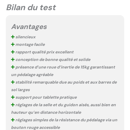
support client dédié.
Bilan du test
Votre vélo d'appartement
relax est couvert par une
protection constructeur
Avantages
de 2 ans et une
assistance client à vie,
silencieux
vous offrant un guide
montage facile
fiable du montage à
chaque séance—pour que
rapport qualité prix excellent
vous puissiez vous
conception de bonne qualité et solide
concentrer sur vos
présence d’une roue d’inertie de 15kg garantissant
objectifs en toute
un pédalage agréable
sérénité.
stabilité remarquable due au poids et aux barres de
sol larges
support pour tablette pratique
réglages de la selle et du guidon aisés, aussi bien en
hauteur qu’en distance horizontale
réglages simples de la résistance du pédalage via un
bouton rouge accessible