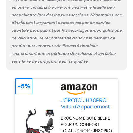
Conçue avec un acier
en outre, certains trouveront peut-être la selle peu
renforcé premium et un
cadre ultra-résistant,
accueillante lors des longues sessions. Néanmoins, ces
cette vélo d'appartement
détails sont largement compensés par un service
allongée offre une solidité
clientèle hors pair et par les avantages indéniables que
exceptionnelle et une
ce vélo offre. Je recommande donc chaudement ce
stabilité robuste,
supportant des
produit aux amateurs de fitness à domicile
utilisateurs jusqu'à 300
recherchant une expérience silencieuse et agréable
lbs/136 kg. Sa
sans faire de compromis sur la qualité.
construction rigoureuse
garantit des
performances douces et
stables pendant les
-5%
entraînements intenses,
assurant fiabilité durable
JOROTO JH30PRO
et confort constant pour
Vélo d'Appartement
votre routine de fitness.
Allongé pour Maison,
RÉGLAGE HAUTEUR 7
ERGONOMIE SUPÉRIEURE
Vélo Magnétique
POSITIONS SANS OUTIL:
POUR UN CONFORT
Bluetooth
Conçu pour le fitness à
TOTAL: JOROTO JH30PRO
Connexion APP, Vélo
domicile, JH30PRO velo