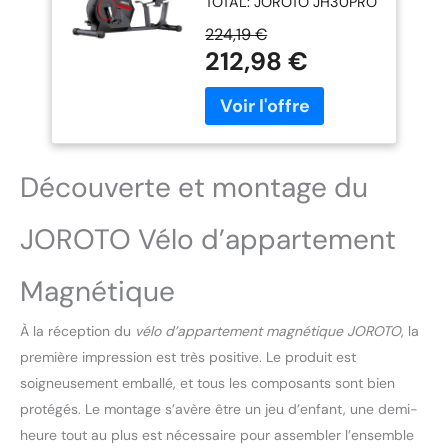
TOTAL: JOROTO JH30PRO
Connexion APP, Vélo
vélo de fitness allongé
de Fitness Avec
224,19 €
offre une conception
Capacité de Poids
212,98 €
ergonomique innovante
136KG, Écran LCD,
soutenant l'alignement
Siège Réglable pour
spinal et réduisant la
Entraînement Cardio
pression sur chevilles et
genoux. Son mouvement
à faible impact assure un
Découverte et montage du
entraînement fluide et
prudent, permettant
JOROTO Vélo d’appartement
d'atteindre vos objectifs
en sécurité et efficacité,
avec une expérience
Magnétique
d'exercice stable et
confortable à domicile.
À la réception du
vélo d’appartement magnétique JOROTO
, la
FITNESS MAGNÉTIQUE
première impression est très positive. Le produit est
RÉGLABLE & SILENCIEUX:
Découvrez un
soigneusement emballé, et tous les composants sont bien
entraînement fluide et
protégés. Le montage s’avère être un jeu d’enfant, une demi-
presque silencieux avec
heure tout au plus est nécessaire pour assembler l’ensemble
notre vélo magnétique