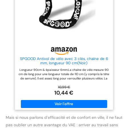
de l'utiliser, veuillez consulter la législation locale pour connaître
les conditions d'âge, les exigences en matière de permis de
conduire et les règles de circulation, afin de garantir une
utilisation conforme à la loi. Ce produit bénéficie d'une garantie
d'un an et d'un service client disponible 24h. N'hésitez pas à
nous contacter si vous avez des questions.
SPGOOD Antivol de vélo avec 3 clés, chaîne de 6
mm, longueur 90 cm(Noir)
Longueur 90cm & épaisseur 6mm:La chaîne de vélo mesure 90
cm de long pour une longueur totale de 110 cm (y compris la tête
de serrure). Il est assez long pour verrouiller plusieurs vélos. La
chaîne est faite d'acier spécial trempé avec une épaisseur de 6
mm, ce qui permet d'éviter le cisaillement et le vol. Couvre tissu
10,99 €
en nylon de haute qualité:La gaine en tissu de la chaîne de vélo
10,44 €
est faite de matériau en nylon durci, ce qui peut non seulement
protéger contre les rayons UV et prolonger la durée de vie de la
chaîne de vélo, mais également empêcher la chaîne interne de
rayer le vélo. Conception de couverture imperméable à l'eau:Le
couvercle imperméable à l'eau est conçu à l'embouchure de la
serrure de la chaîne de vélo pour empêcher la pluie et la neige
Mais si nous parlons d’efficacité et de confort en ville, il ne faut
d'entrer dans le cylindre de serrure et empêcher le cylindre de
pas oublier un autre avantage du VAE : arriver au travail sans
rouille. Avec 3 touches:Le paquet de serrure de chaîne de vélo