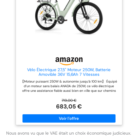
combinaison, le cadenas à
à LED pour une sécurité accrue
chaîne est équipé de 2 clés
la nuit. Son écran couleur
mécaniques pour éviter toute
vertical central affiche
perte. [Conception intime] Le
clairement les informations de
cylindre de serrure de scooter
conduite. Un coffre de
est conçu avec un couvercle
rangement verrouillable et
étanche à l'eau et à la poussière,
dissimulé sous la selle allie
la clé est également unique et la
praticité et confort. 【Conduite
fonction antivol est plus
Confortable】Le vélo électrique
puissante.
est équipé d'une selle
confortable, permettant aux
adolescents et aux adultes de
trouver la position de conduite
idéale. La suspension avant et la
double suspension arrière
Vélo Électrique 27,5" Moteur 250W, Batterie
absorbent efficacement les
Amovible 36V 15,6Ah 7 Vitesses
irrégularités de la route, vous
【Moteur puissant 250W & autonomie jusqu’à 100 km】 Équipé
assurant un confort optimal à
d’un moteur sans balais ANADA de 250W, ce vélo électrique
chaque trajet. 【Robuste et
offre une assistance fiable aussi bien en ville que sur chemins
Durable】Le cadre de ce fat
variés. La batterie 36V 15,6Ah permet une autonomie pouvant
bike electrique est robuste et
atteindre 100 km en mode assistance. 【Freins à disque
719,00 €
durable, offrant une grande
hydrauliques pour une sécurité renforcée】 Les freins à disque
683,05 €
capacité de charge et une
hydrauliques avant et arrière assurent un freinage précis et
excellente résistance à la
réactif, même par conditions météorologiques difficiles.
déformation. Entièrement
【Transmission 7 vitesses & 5 niveaux d’assistance】 La
étanche (IP54), il garantit des
transmission à 7 vitesses combinée à 5 niveaux d’assistance au
déplacements en toute sérénité
pédalage permet d’adapter facilement la conduite à différents
et constitue un cadeau idéal.
parcours et pentes. 【Conduite confortable avec fourche
Nous avons vu que le VAE était un choix économique judicieux.
【Siège Fixe】Le vélo électrique
suspendue & ergonomie étudiée】 Ce vélo électrique trekking