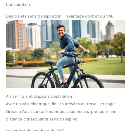
contient 3 clés, ce qui est unique et rend le vol plus difficile. Sûr
transpiration.
et largement utilisé:Le verrouillage de chaîne de vélo résistant à
l'usure et aux coupures améliore la sécurité et convient aux
vélos, aux véhicules électriques, aux motos, aux poussettes, aux
Des trajets sans transpiration : l’avantage confort du VAE
pelleteuses à gazon, aux barbecues, aux portes de clôture et à
d'autres articles nécessitant la protection du verrouillage de
chaîne de vélo.
Arriver frais et dispos à destination
Avec un vélo électrique, fini les arrivées au travail en nage.
Grâce à l’assistance électrique, vous pouvez parcourir une
distance conséquente sans transpirer.
Le confort de conduite du VAE