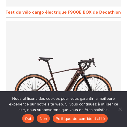
Test du vélo cargo électrique F900E BOX de Decathlon
Nous utilisons des cookies pour vous garantir la meilleure
expérience sur notre site web. Si vous continuez à utiliser ce
site, nous supposerons que vous en êtes satisfait.
Oui
Non
Politique de confidentialité