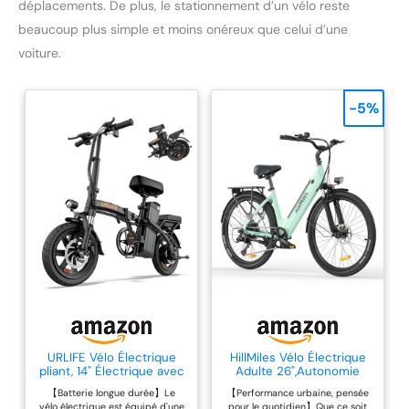
déplacements. De plus, le stationnement d’un vélo reste
beaucoup plus simple et moins onéreux que celui d’une
voiture.
-5%
URLIFE Vélo Électrique
HillMiles Vélo Électrique
pliant, 14" Électrique avec
Adulte 26",Autonomie
Batterie au Lithium
100km,7 Vitesses
【Batterie longue durée】Le
【Performance urbaine, pensée
Amovible 48V7.5Ah, Vélo
vélo électrique est équipé d'une
pour le quotidien】Que ce soit