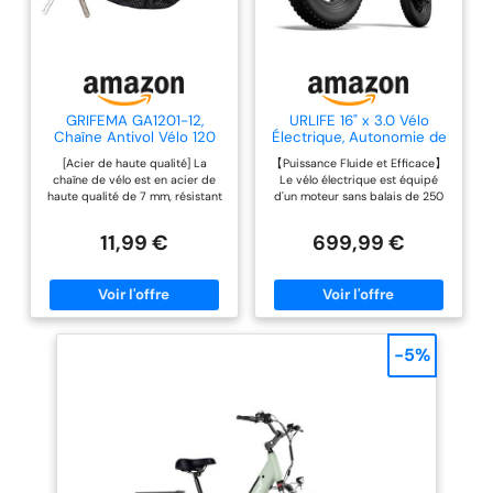
GRIFEMA GA1201-12,
URLIFE 16" x 3.0 Vélo
Chaîne Antivol Vélo 120
Électrique, Autonomie de
CM, Chaîne Cadenas Vélo
110 KM pour Adultes
[Acier de haute qualité] La
【Puissance Fluide et Efficace】
pour Vélos, Motos,
chaîne de vélo est en acier de
Le vélo électrique est équipé
trotinette electrique,
haute qualité de 7 mm, résistant
d'un moteur sans balais de 250
Portails, Noir
aux coupures et anti-corrosion,
W, offrant une assistance jusqu'à
difficile à endommager. [Veste
25 km/h. Il propose trois modes
11,99 €
699,99 €
de haute qualité] La surface de
de conduite : assistance forte,
la chaîne de moto est en tissu de
assistance faible et pédalage
nylon de haute qualité, qui peut
traditionnel, pour des trajets
résister à la corrosion, à l'usure
sans effort sur le plat et des
et est plus durable. [Large
montées agréables. 【Autonomie
application] La chaîne antivol de
Garantie】Le velo electrique est
vélo mesure 120 cm de long et
équipé d'une batterie lithium
-5%
peut être utilisée dans un plus
amovible de 48 V et 13 Ah,
large éventail de scénarios.Il
offrant jusqu'à 120 km
peut verrouiller plusieurs vélos,
d'autonomie avec assistance au
ce qui convient très bien aux
pédalage. Son cadre de 16
vélos stationnaires, aux vélos
pouces allie agilité et stabilité,
électriques, aux portes, aux
idéal pour les courts trajets ou
grilles extérieures, etc. [Cadenas
les balades de loisirs. 【Sécurité
à clé] Pas besoin de s'inquiéter
Optimale】Le T16 e bike est
d'oublier le cadenas à
équipé de phares et feux arrière