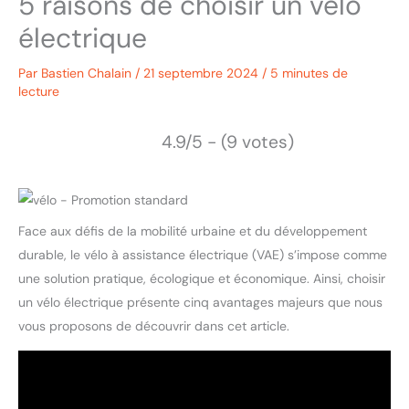
5 raisons de choisir un vélo
électrique
Par
Bastien Chalain
/
21 septembre 2024
/
5 minutes de
lecture
4.9/5 - (9 votes)
Face aux défis de la mobilité urbaine et du développement
durable, le vélo à assistance électrique (VAE) s’impose comme
une solution pratique, écologique et économique. Ainsi, choisir
un vélo électrique présente cinq avantages majeurs que nous
vous proposons de découvrir dans cet article.