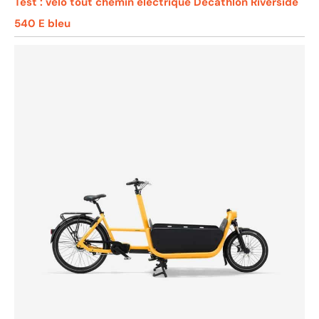
Test : vélo tout chemin électrique Decathlon Riverside
540 E bleu